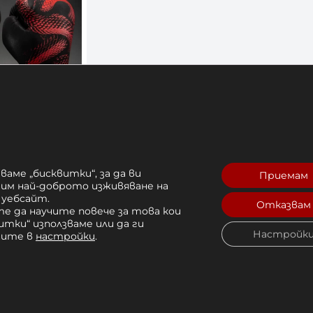
кавици
pa –
ваме „бисквитки“, за да ви
Приемам
lver
рим най-доброто изживяване на
 уебсайт.
Отказвам
2 лв. 
е да научите повече за това кои
итки“ използваме или да ги
Купи
Настройк
чите в
настройки
.
4 OZ | 16 OZ