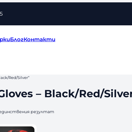
5
рки
Блог
Контакти
ck/Red/Silver“
oves – Black/Red/Silve
 единствения резултат