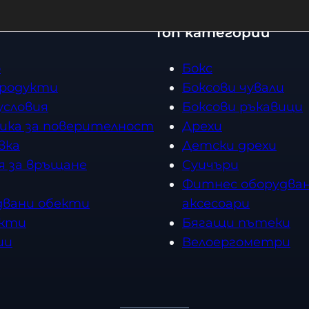
Топ категории
о
Бокс
продукти
Боксови чували
условия
Боксови ръкавици
ика за поверителност
Дрехи
вка
Детски дрехи
я за връщане
Суичъри
Фитнес оборудван
двани обекти
аксесоари
кти
Бягащи пътеки
ии
Велоергометри