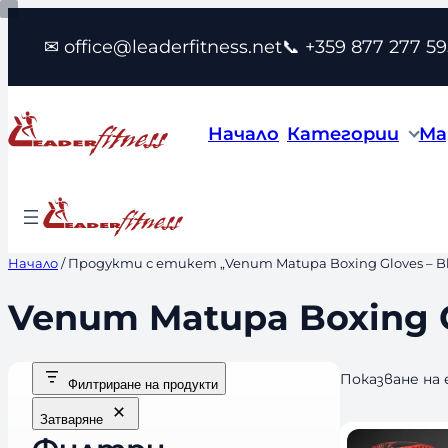
Към
✉ office@leaderfitness.net
📞 +359 877 277 59
съдържанието
Начало
Категории
Ма
Начало
/ Продукти с етикет „Venum Matupa Boxing Gloves – Bla
Venum Matupa Boxing Gl
Показване на
Филтриране на продукти
Затваряне