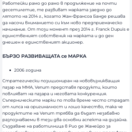
Работейки рамо до рамо в продължение на почти
десетилетие, те развиват марката заедно до
лятото на 2014 г., когато Жан-Франсоа Банде решава
да насочи вниманието си към ново предприемаческо
начинание. От този момент през 2014 г. Franck Dupuis е
единственият собственик на марката и до ден
днешен е единственият акционер.
БЪРЗО РАЗВИВАЩАТА се МАРКА
2006 година
Стратегически позициониран на нововъзникващия
пазар на ММА, Venum представя продукти, които
повлияват на пазара и неговата конкуренция.
Съперническите марки по това време често страдат
от липса на оригиналност и лошо качество, така че
продуктите на Venum трябва да бъдат незабавно
разпознаваеми в тези два основни аспекта на дизайна.
Създаване на работилница в Рио де Жанейро за