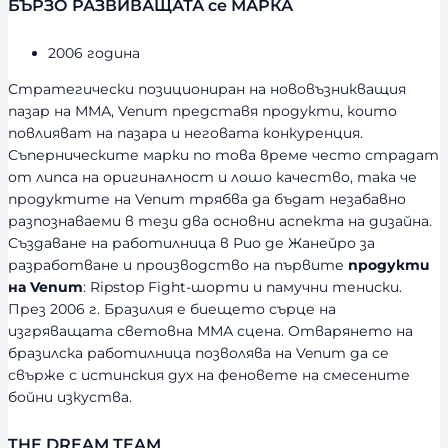
БЪРЗО РАЗВИВАЩАТА се МАРКА
2006 година
Стратегически позициониран на нововъзникващия
пазар на ММА, Venum представя продукти, които
повлияват на пазара и неговата конкуренция.
Съперническите марки по това време често страдат
от липса на оригиналност и лошо качество, така че
продуктите на Venum трябва да бъдат незабавно
разпознаваеми в тези два основни аспекта на дизайна.
Създаване на работилница в Рио де Жанейро за
разработване и производство на първите
продукти
на Venum
: Ripstop Fight-шорти и памучни тениски.
През 2006 г. Бразилия е биещето сърце на
изгряващата световна ММА сцена. Отварянето на
бразилска работилница позволява на Venum да се
свърже с истинския дух на феновете на смесените
бойни изкуства.
THE DREAM TEAM