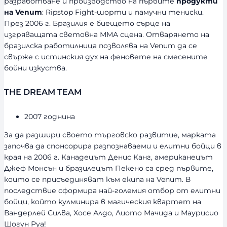
разработване и производство на първите
продукти
на Venum
: Ripstop Fight-шорти и памучни тениски.
През 2006 г. Бразилия е биещето сърце на
изгряващата световна ММА сцена. Отварянето на
бразилска работилница позволява на Venum да се
свърже с истинския дух на феновете на смесените
бойни изкуства.
THE DREAM TEAM
2007 годнина
За да разшири своето търговско развитие, марката
започва да спонсорира разпознаваеми и елитни бойци в
края на 2006 г. Канадецът Денис Канг, американецът
Джеф Монсън и бразилецът Пекено са сред първите,
които се присъединяват към екипа на Venum. В
последствие сформира най-големия отбор от елитни
бойци, който кулминира в магическия квартет на
Вандерлей Силва, Хосе Алдо, Лиото Мачида и Маурисио
Шогун Руа!