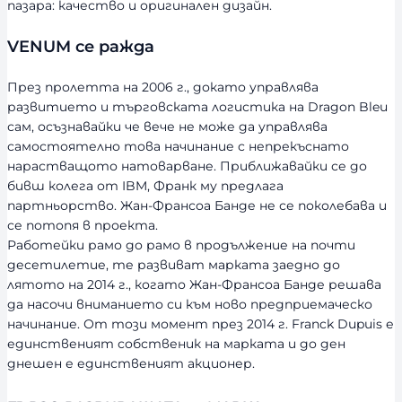
пазара: качество и оригинален дизайн.
VENUM се ражда
През пролетта на 2006 г., докато управлява
развитието и търговската логистика на Dragon Bleu
сам, осъзнавайки че вече не може да управлява
самостоятелно това начинание с непрекъснато
нарастващото натоварване. Приближавайки се до
бивш колега от IBM, Франк му предлага
партньорство. Жан-Франсоа Банде не се поколебава и
се потопя в проекта.
Работейки рамо до рамо в продължение на почти
десетилетие, те развиват марката заедно до
лятото на 2014 г., когато Жан-Франсоа Банде решава
да насочи вниманието си към ново предприемаческо
начинание. От този момент през 2014 г. Franck Dupuis е
единственият собственик на марката и до ден
днешен е единственият акционер.