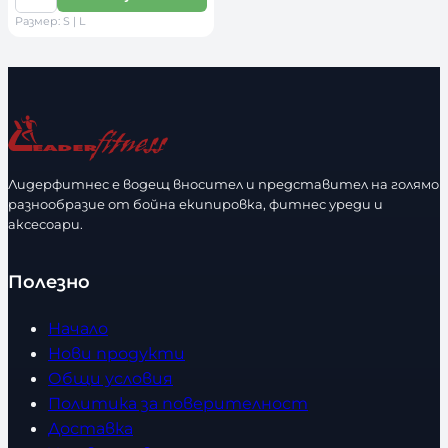
К
е
Размер: S | L
о
р
л
и
и
р
ч
а
е
з
с
м
т
е
Лидерфитнес е водещ вносител и представител на голямо
в
разнообразие от бойна екипировка, фитнес уреди и
р
аксесоари.
о
Полезно
Начало
Нови продукти
Общи условия
Политика за поверителност
Доставка