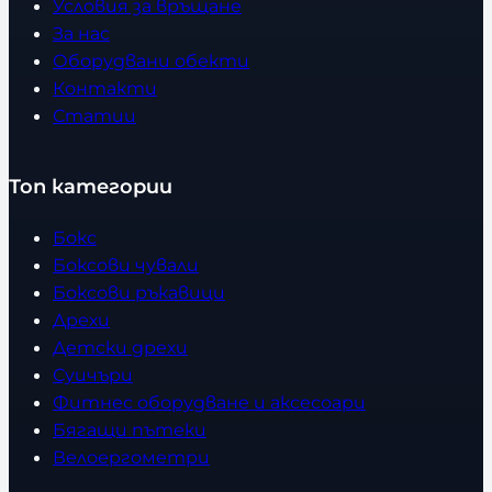
Условия за връщане
За нас
Оборудвани обекти
Контакти
Статии
Топ категории
Бокс
Боксови чували
Боксови ръкавици
Дрехи
Детски дрехи
Суичъри
Фитнес оборудване и аксесоари
Бягащи пътеки
Велоергометри