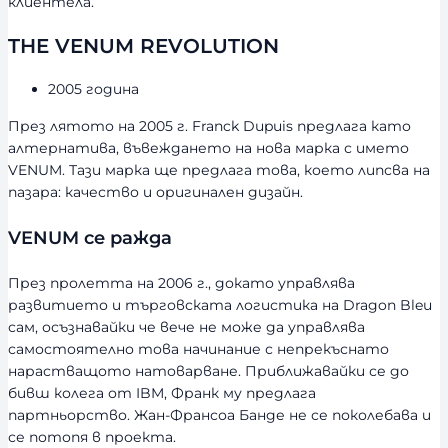
клиентела.
THE VENUM REVOLUTION
2005 година
През лятото на 2005 г. Franck Dupuis предлага като
алтернатива, въвеждането на нова марка с името
VENUM. Тази марка ще предлага това, което липсва на
пазара: качество и оригинален дизайн.
VENUM се ражда
През пролетта на 2006 г., докато управлява
развитието и търговската логистика на Dragon Bleu
сам, осъзнавайки че вече не може да управлява
самостоятелно това начинание с непрекъснато
нарастващото натоварване. Приближавайки се до
бивш колега от IBM, Франк му предлага
партньорство. Жан-Франсоа Банде не се поколебава и
се потопя в проекта.