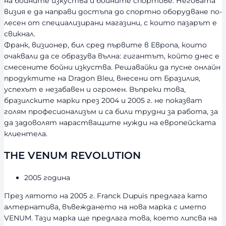
на бойните изкуства и бойните спортове. Неговата
визия е да направи достъпа до спортно оборудване по-
лесен от специализирани магазини, с които пазарът е
свикнал.
Франк, визионер, бил сред първите в Европа, които
очаквали да се образува вълна: гигантът, който днес е
смесените бойни изкуства. Решавайки да пусне онлайн
продуктите на Dragon Bleu, внесени от Бразилия,
успехът е незабавен и огромен. Въпреки това,
бразилските марки през 2004 и 2005 г. не показват
голям професионализъм и са били трудни за работа, за
да задоволят нарастващите нужди на европейската
клиентела.
THE VENUM REVOLUTION
2005 година
През лятото на 2005 г. Franck Dupuis предлага като
алтернатива, въвеждането на нова марка с името
VENUM. Тази марка ще предлага това, което липсва на