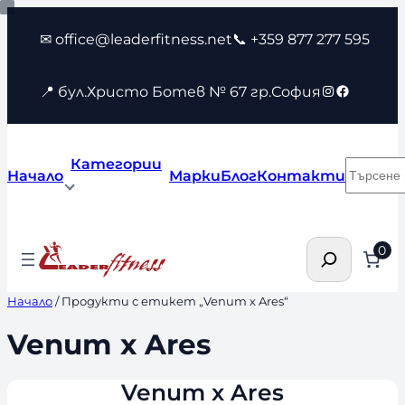
Към
✉ office@leaderfitness.net
📞 +359 877 277 595
съдържанието
Instagram
Faceboo
📍 бул.Христо Ботев № 67 гр.София
Категории
Търсен
Начало
Марки
Блог
Контакти
Търсене
0
Начало
/ Продукти с етикет „Venum x Ares“
Venum x Ares
Venum x Ares