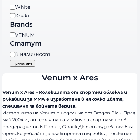
е
Ц
White
г
в
Khaki
о
я
Brands
р
т
и
B
VENUM
я
r
Статут
a
Н
В наличност
n
а
Прилагане
d
л
s
Venum x Ares
и
ч
Venum x Ares – Колекцията от спортни облекла и
н
ръкавици за ММА е изработена в няколко цвята,
о
специално за бойната верига.
с
Историята на Venum е неделима от Dragon Bleu. През
т
май 2004 г., от стаята на малкия си апартамент в
предградието в Париж, Франк Дюпюи създава първия
френски уебсайт за електронна търговия, посветен