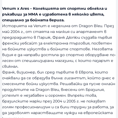
Venum x Ares – Колекцията от спортни облекла и
ръкавици за ММА е изработена в няколко цвята,
специално за бойната верига.
Историята на Venum е неделима от Dragon Bleu. През
май 2004 г., от стаята на малкия си апартамент в
предградието в Париж, Франк Дюпюи създава първия
френски уебсайт за електронна търговия, посветен
на бойните изкуства и бойните спортове. Неговата
визия е да направи достъпа до спортно оборудване по-
лесен от специализирани магазини, с които пазарът е
свикнал.
Франк, визионер, бил сред първите в Европа, които
очаквали да се образува вълна: гигантът, който днес е
смесените бойни изкуства. Решавайки да пусне онлайн
продуктите на Dragon Bleu, внесени от Бразилия,
успехът е незабавен и огромен. Въпреки това,
бразилските марки през 2004 и 2005 г. не показват
голям професионализъм и са били трудни за работа, за
да задоволят нарастващите нужди на европейската