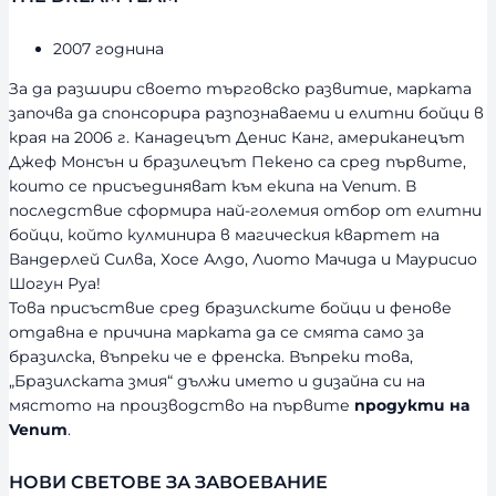
2007 годнина
За да разшири своето търговско развитие, марката
започва да спонсорира разпознаваеми и елитни бойци в
края на 2006 г. Канадецът Денис Канг, американецът
Джеф Монсън и бразилецът Пекено са сред първите,
които се присъединяват към екипа на Venum. В
последствие сформира най-големия отбор от елитни
бойци, който кулминира в магическия квартет на
Вандерлей Силва, Хосе Алдо, Лиото Мачида и Маурисио
Шогун Руа!
Това присъствие сред бразилските бойци и фенове
отдавна е причина марката да се смята само за
бразилска, въпреки че е френска. Въпреки това,
„Бразилската змия“ дължи името и дизайна си на
мястото на производство на първите
продукти на
Venum
.
НОВИ СВЕТОВЕ ЗА ЗАВОЕВАНИЕ