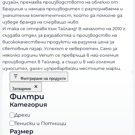
дизайн, премахва производството на облекло от
Бразилия и намира производител с разпознаваема и
значителна компетентност, който да помогне да
изведе бранда на следващо ниво.
И така се отправя към Тайланд! В началото на 2010 г.
създава отдел за разработка и производство на
висококачествени продукти на разумна цена за
световния пазар. Успехът е невероятен. Само за
няколко години Venum се превръща в най-големия
производител в Тайланд, а също и в най-големия
износител, далеч изпреварвайки местните марки.
Филтриране на продукти
Затваряне
Филтри
Категория
К
Дрехи
а
Тениски и Потници
т
Размер