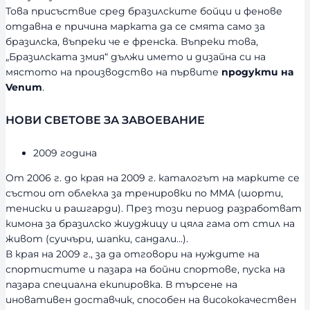
Това присъствие сред бразилските бойци и фенове
отдавна е причина марката да се смята само за
бразилска, въпреки че е френска. Въпреки това,
„Бразилската змия“ дължи името и дизайна си на
мястото на производство на първите
продукти на
Venum
.
НОВИ СВЕТОВЕ ЗА ЗАВОЕВАНИЕ
2009 година
От 2006 г. до края на 2009 г. каталогът на марките се
състои от облекла за тренировки по ММА (шорти,
тениски и рашгарди). През този период разработват
кимона за бразилско жиуджицу и цяла гама от стил на
живот (суичъри, шапки, сандали…).
В края на 2009 г., за да отговори на нуждите на
спортистите и пазара на бойни спортове, пуска на
пазара специална екипировка. В търсене на
иновативен доставчик, способен на висококачествен