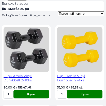
d
я
л
винилова гира
s
и
винилова гира
ч
S
Показване всички 6 резултата
o
н
r
о
t
с
e
d
т
b
y
l
a
t
e
s
t
Гири Amila Vinyl
Гири Amila Vinyl
Dumbbell 2×10кг
Dumbbell 2×4кг
80,00 
€
 / 156,47 лв. 
32,00 
€
 / 62,59 лв. 
Купи
Купи
К
К
о
о