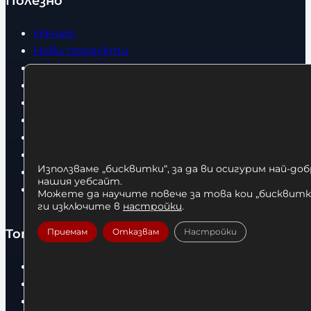
Полезно
Начало
Нови продукти
Общи условия
Политика за поверителност
Доставка
Условия за връщане
За нас
Оборудвани обекти
Използваме „бисквитки“, за да ви осигурим най-до
Контакти
нашия уебсайт.
Статии
Можете да научите повече за това кои „бисквитки
ги изключите в
настройки
.
Топ категории
Приемам
Отказвам
Настройки
Бокс
Боксови чували
Боксови ръкавици