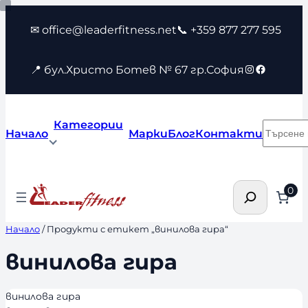
Към
✉ office@leaderfitness.net
📞 +359 877 277 595
съдържанието
Instagram
Faceboo
📍 бул.Христо Ботев № 67 гр.София
Категории
Търсен
Начало
Марки
Блог
Контакти
Търсене
0
Начало
/ Продукти с етикет „винилова гира“
винилова гира
винилова гира