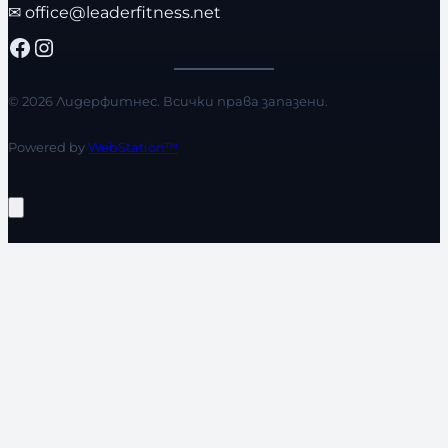
✉
office@leaderfitness.net
Facebook
Instagram
© 2026 Лидерфитнес. Всички права запазени.
Powered by
WebStation™