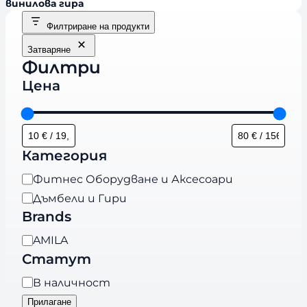
винилова гира
Филтриране на продукти
Затваряне
Филтри
Цена
Категория
К
Фитнес Оборудване и Аксесоари
а
Дъмбели и Гири
т
Brands
е
B
AMILA
г
r
Статут
о
a
р
Н
В наличност
n
и
а
Прилагане