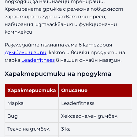
подходящ за начинаещи трениращи.
2
Хромираната дръжка с релефна повърхност
×
гарантира сигурен захват при преси,
3
набирания, изтласквания и функционални
к
комплекси.
г
Разгледайте пълната гама в категория
Дъмбели и гири
, както и всички продукти на
марка
Leaderfitness
в нашия онлайн магазин.
Характеристики на продукта
Характеристика
Описание
Марка
Leaderfitness
Вид
Хексагонален дъмбел
Тегло на дъмбел
3 кг