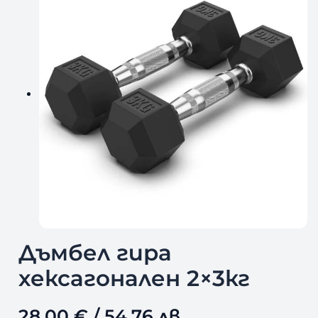
Дъмбел гира
хексагонален 2×3кг
28,00
€
/ 54,76 лв.