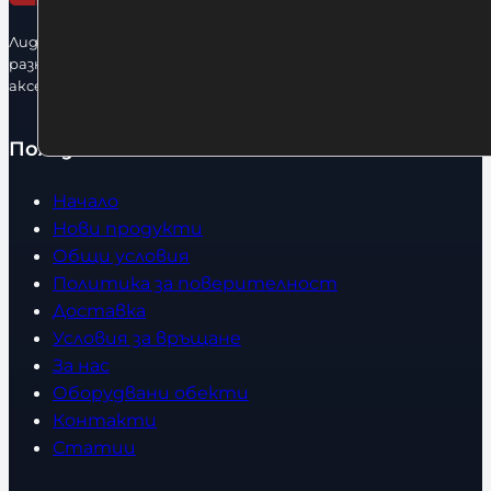
Лидерфитнес е водещ вносител и представител на голямо
разнообразие от бойна екипировка, фитнес уреди и
аксесоари.
Полезно
Начало
Нови продукти
Общи условия
Политика за поверителност
Доставка
Условия за връщане
За нас
Оборудвани обекти
Контакти
Статии