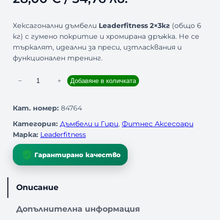
Хексагонални дъмбели
Leaderfitness 2×3кг
(общо 6
кг) с гумено покритие и хромирана дръжка. Не се
търкалят, идеални за преси, изтласквания и
функционален тренинг.
к
−
+
Добавяне в количката
о
л
Кат. номер:
84764
и
Категория:
Дъмбели и Гири
, 
Фитнес Аксесоари
ч
Марка:
Leaderfitness
е
с
Гарантирано качество
т
в
о
Описание
з
а
Допълнителна информация
Д