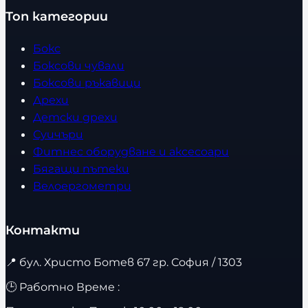
Топ категории
Бокс
Боксови чували
Боксови ръкавици
Дрехи
Детски дрехи
Суичъри
Фитнес оборудване и аксесоари
Бягащи пътеки
Велоергометри
Контакти
📍
бул. Христо Ботев 67 гр. София / 1303
🕒 Работно Време :