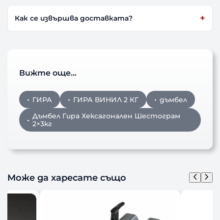
Как се извършва доставката?
Вижте още…
ГИРА
ГИРА ВИНИЛ 2 КГ
дъмбел
Дъмбел Гира Хексагонален Шестограм
2×3кг
Може да харесате също