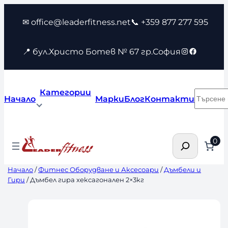
Към
✉ office@leaderfitness.net
📞 +359 877 277 595
съдържанието
Instagram
Faceboo
📍 бул.Христо Ботев № 67 гр.София
Категории
Търсен
Начало
Марки
Блог
Контакти
Търсене
0
Начало
/
Фитнес Оборудване и Аксесоари
/
Дъмбели и
Гири
/ Дъмбел гира хексагонален 2×3кг