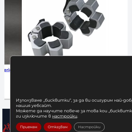
щи Скоби за
Алуминиеви Заключващи Скоби за
Буха
Олимпийски Лост 50 мм
 лв.
30,68
€
/ 60,00 лв.
чката
Добавяне в количката
Използваме „бисквитки“, за да ви осигурим най-до
нашия уебсайт.
Можете да научите повече за това кои „бисквитки
ги изключите в
настройки
.
Приемам
Отказвам
Настройки