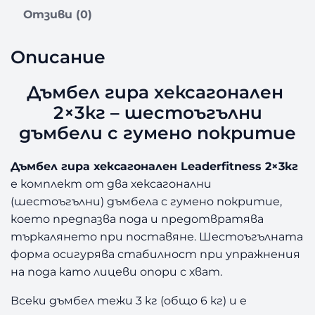
ъ
Отзиви (0)
м
б
е
Описание
л
г
Дъмбел гира хексагонален
и
2×3кг – шестоъгълни
р
а
дъмбели с гумено покритие
х
е
Дъмбел гира хексагонален Leaderfitness 2×3кг
к
е комплект от два хексагонални
с
(шестоъгълни) дъмбела с гумено покритие,
а
което предпазва пода и предотвратява
г
о
търкалянето при поставяне. Шестоъгълната
н
форма осигурява стабилност при упражнения
а
на пода като лицеви опори с хват.
л
е
Всеки дъмбел тежи 3 кг (общо 6 кг) и е
н