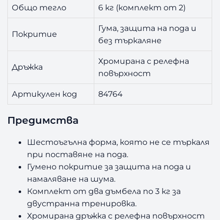
Общо тегло
6 кг (комплект от 2)
Гума, защита на пода и
Покритие
без търкаляне
Хромирана с релефна
Дръжка
повърхност
Артикулен код
84764
Предимства
Шестоъгълна форма, която не се търкаля
при поставяне на пода.
Гумено покритие за защита на пода и
намаляване на шума.
Комплект от два дъмбела по 3 кг за
двустранна тренировка.
Хромирана дръжка с релефна повърхност