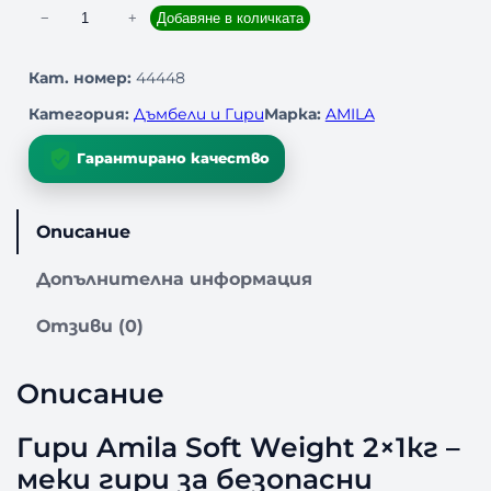
к
−
+
Добавяне в количката
о
л
Кат. номер:
44448
и
Категория:
Дъмбели и Гири
Марка:
AMILA
ч
е
Гарантирано качество
с
т
в
Описание
о
з
Допълнителна информация
а
Г
Отзиви (0)
и
р
и
Описание
A
m
Гири Amila Soft Weight 2×1кг –
i
меки гири за безопасни
l