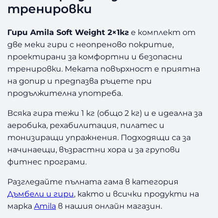
a
тренировки
S
o
Гири Amila Soft Weight 2×1кг
е комплект от
f
две меки гири с неопреново покритие,
t
проектирани за комфортни и безопасни
W
тренировки. Меката повърхност е приятна
e
i
на допир и предпазва ръцете при
g
продължителна употреба.
h
t
Всяка гира тежи 1 кг (общо 2 кг) и е идеална за
2
аеробика, рехабилитация, пилатес и
×
тонизиращи упражнения. Подходящи са за
1
начинаещи, възрастни хора и за групови
к
фитнес програми.
г
Разгледайте пълната гама в категория
Дъмбели и гири
, както и всички продукти на
марка
Amila
в нашия онлайн магазин.