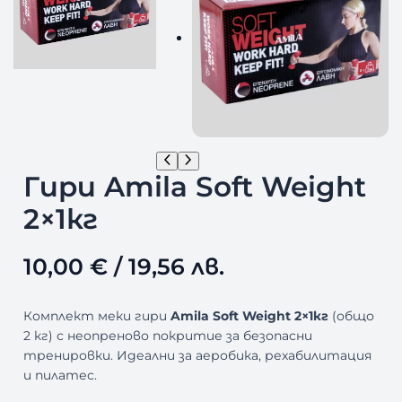
Гири Amila Soft Weight
2×1кг
10,00
€
/ 19,56 лв.
Комплект меки гири
Amila Soft Weight 2×1кг
(общо
2 кг) с неопреново покритие за безопасни
тренировки. Идеални за аеробика, рехабилитация
и пилатес.