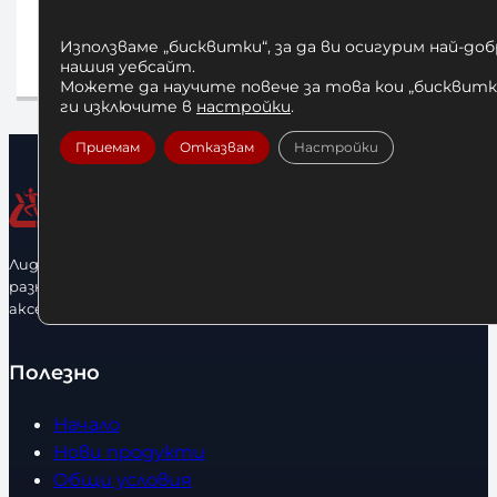
85,00
€
/ 166,25 лв.
10
Използваме „бисквитки“, за да ви осигурим най-до
Добавяне в количката
Доб
нашия уебсайт.
Можете да научите повече за това кои „бисквитки
ги изключите в
настройки
.
Приемам
Отказвам
Настройки
Лидерфитнес е водещ вносител и представител на голямо
разнообразие от бойна екипировка, фитнес уреди и
аксесоари.
Полезно
Начало
Нови продукти
Общи условия