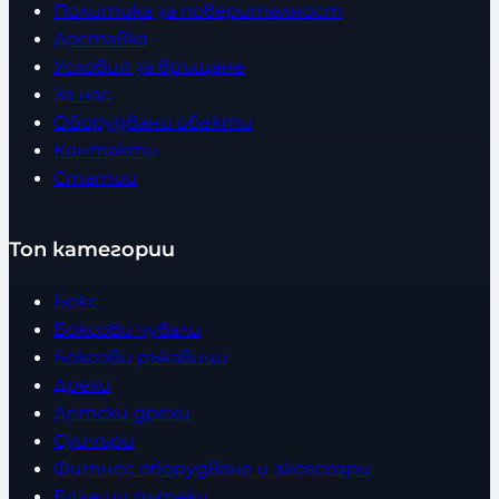
Политика за поверителност
Доставка
Условия за връщане
За нас
Оборудвани обекти
Контакти
Статии
Топ категории
Бокс
Боксови чували
Боксови ръкавици
Дрехи
Детски дрехи
Суичъри
Фитнес оборудване и аксесоари
Бягащи пътеки