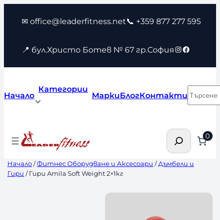
Към
✉ office@leaderfitness.net
📞 +359 877 277 595
съдържанието
Instagram
Faceboo
📍 бул.Христо Ботев № 67 гр.София
Категории
Търсен
Начало
Марки
Блог
Контакти
Търсене
0
Начало
/
Фитнес Оборудване и Аксесоари
/
Дъмбели и
Гири
/ Гири Amila Soft Weight 2×1кг