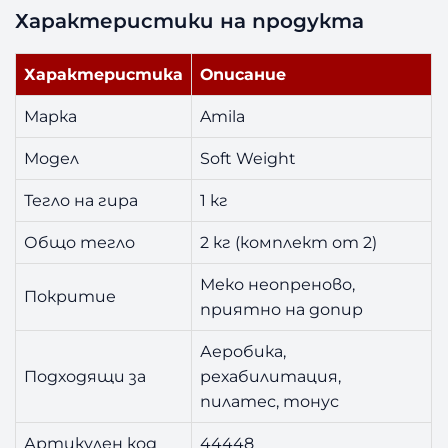
Характеристики на продукта
Характеристика
Описание
Марка
Amila
Модел
Soft Weight
Тегло на гира
1 кг
Общо тегло
2 кг (комплект от 2)
Меко неопреново,
Покритие
приятно на допир
Аеробика,
Подходящи за
рехабилитация,
пилатес, тонус
Артикулен код
44448