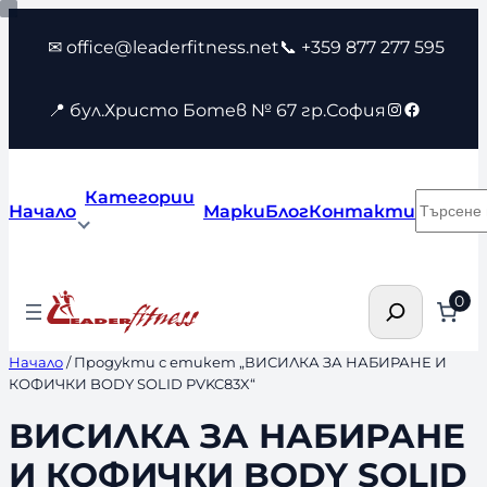
Към
✉ office@leaderfitness.net
📞 +359 877 277 595
съдържанието
Instagram
Faceboo
📍 бул.Христо Ботев № 67 гр.София
Категории
Търсен
Начало
Марки
Блог
Контакти
Търсене
0
Начало
/ Продукти с етикет „ВИСИЛКА ЗА НАБИРАНЕ И
КОФИЧКИ BODY SOLID PVKC83X“
ВИСИЛКА ЗА НАБИРАНЕ
И КОФИЧКИ BODY SOLID