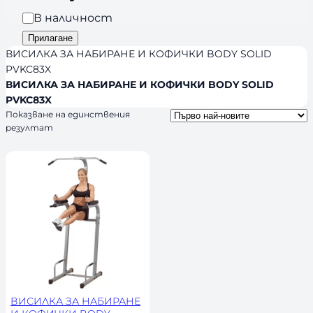
a
и
Н
В наличност
n
я
а
Прилагане
d
л
ВИСИЛКА ЗА НАБИРАНЕ И КОФИЧКИ BODY SOLID
s
и
PVKC83X
ВИСИЛКА ЗА НАБИРАНЕ И КОФИЧКИ BODY SOLID
ч
PVKC83X
н
Показване на единствения
о
резултат
с
т
ВИСИЛКА ЗА НАБИРАНЕ