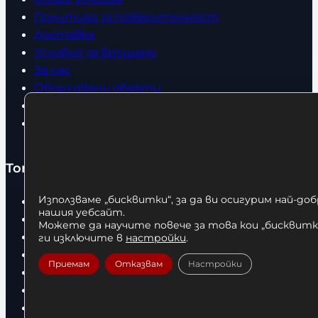
Политика за поверителност
Доставка
Условия за връщане
За нас
Оборудвани обекти
Контакти
Статии
Топ категории
Използваме „бисквитки“, за да ви осигурим най-до
Бокс
нашия уебсайт.
Боксови чували
Можете да научите повече за това кои „бисквитки
Боксови ръкавици
ги изключите в
настройки
.
Дрехи
Приемам
Отказвам
Настройки
Детски дрехи
Суичъри
Фитнес оборудване и аксесоари