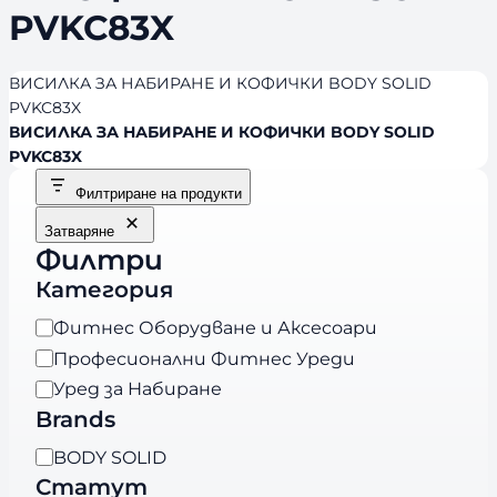
PVKC83X
ВИСИЛКА ЗА НАБИРАНЕ И КОФИЧКИ BODY SOLID
PVKC83X
ВИСИЛКА ЗА НАБИРАНЕ И КОФИЧКИ BODY SOLID
PVKC83X
Филтриране на продукти
Затваряне
Филтри
Категория
К
Фитнес Оборудване и Аксесоари
а
Професионални Фитнес Уреди
т
Уред за Набиране
е
Brands
г
B
BODY SOLID
о
r
Статут
р