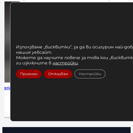
Използваме „бисквитки“, за да ви осигурим най-до
нашия уебсайт.
Можете да научите повече за това кои „бисквитки
ги изключите в
настройки
.
Приемам
Отказвам
Настройки
коби за
Алуминиеви Заключващи Скоби за
Бухалка-г
Олимпийски Лост 50 мм
10
30,68
€
/ 60,00 лв.
До
Добавяне в количката