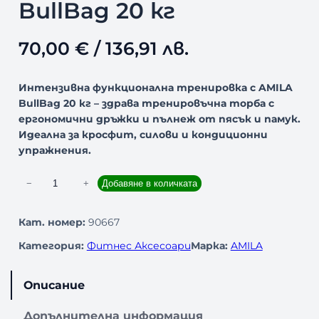
BullBag 20 кг
70,00
€
/ 136,91 лв.
Интензивна функционална тренировка с AMILA
BullBag 20 кг – здрава тренировъчна торба с
ергономични дръжки и пълнеж от пясък и памук.
Идеална за кросфит, силови и кондиционни
упражнения.
к
−
+
Добавяне в количката
о
л
Кат. номер:
90667
и
Категория:
Фитнес Аксесоари
Марка:
AMILA
ч
е
с
Описание
т
в
Допълнителна информация