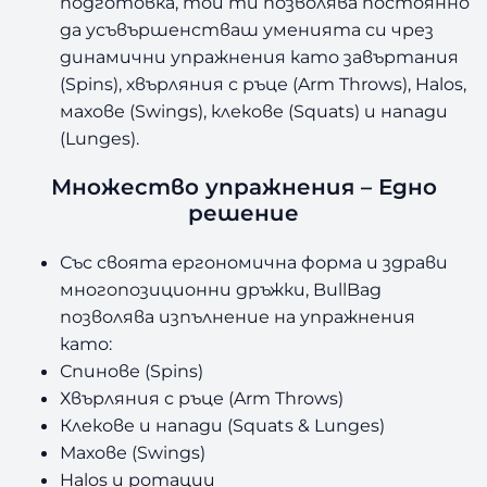
подготовка, той ти позволява постоянно
да усъвършенстваш уменията си чрез
динамични упражнения като завъртания
(Spins), хвърляния с ръце (Arm Throws), Halos,
махове (Swings), клекове (Squats) и напади
(Lunges).
Множество упражнения – Едно
решение
Със своята ергономична форма и здрави
многопозиционни дръжки, BullBag
позволява изпълнение на упражнения
като:
Спинове (Spins)
Хвърляния с ръце (Arm Throws)
Клекове и напади (Squats & Lunges)
Махове (Swings)
Halos и ротации