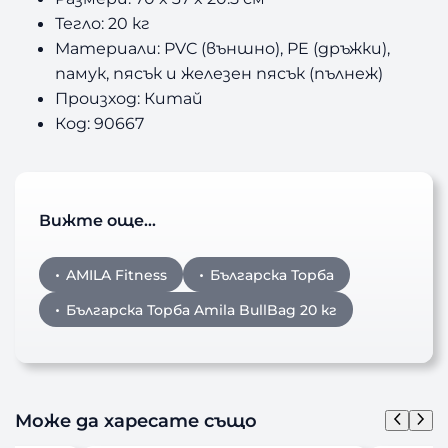
Тегло: 20 кг
Материали: PVC (външно), PE (дръжки),
памук, пясък и железен пясък (пълнеж)
Произход: Китай
Код: 90667
Вижте още…
AMILA Fitness
Българска Торба
Българска Торба Amila BullBag 20 кг
Може да харесате също