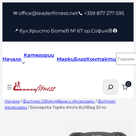
Към
✉ office@leaderfitness.net
📞 +359 877 277 595
съдържанието
Instagram
Faceboo
📍 бул.Христо Ботев № 67 гр.София
Категории
Търсен
Начало
Марки
Блог
Контакти
Търсене
0
Начало
/
Фитнес Оборудване и Аксесоари
/
Фитнес
Аксесоари
/ Българска Торба Amila BullBag 20 кг