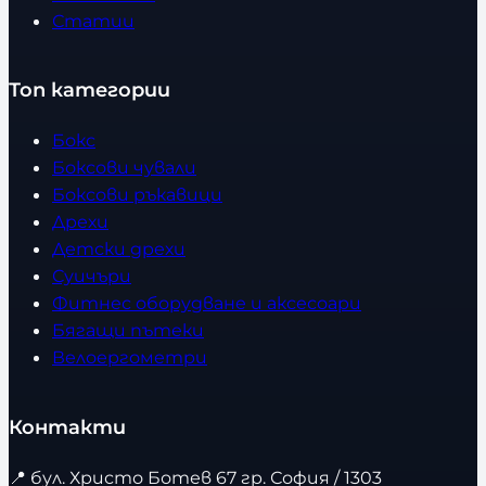
Статии
Топ категории
Бокс
Боксови чували
Боксови ръкавици
Дрехи
Детски дрехи
Суичъри
Фитнес оборудване и аксесоари
Бягащи пътеки
Велоергометри
Контакти
📍
бул. Христо Ботев 67 гр. София / 1303