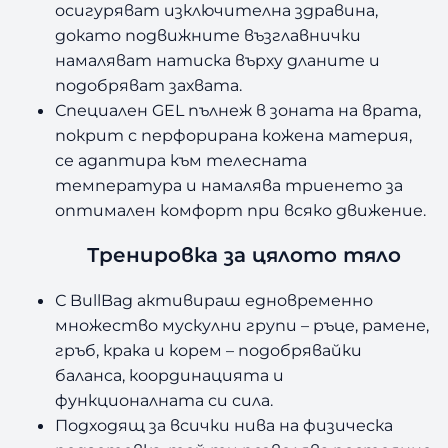
осигуряват изключителна здравина,
докато подвижните възглавнички
намаляват натиска върху дланите и
подобряват захвата.
Специален GEL пълнеж в зоната на врата,
покрит с перфорирана кожена материя,
се адаптира към телесната
температура и намалява триенето за
оптимален комфорт при всяко движение.
Тренировка за цялото тяло
С BullBag активираш едновременно
множество мускулни групи – ръце, рамене,
гръб, крака и корем – подобрявайки
баланса, координацията и
функционалната си сила.
Подходящ за всички нива на физическа