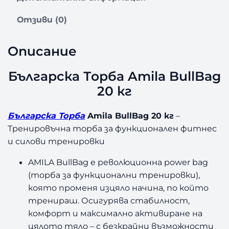
о
з
Отзиви (0)
а
Б
Описание
ъ
л
г
Българска Торба Amila BullBag
а
20 кг
р
с
Българска Торба
Amila BullBag 20 кг
–
к
Тренировъчна торба за функционален фитнес
а
Т
и силови тренировки
о
AMILA BullBag е революционна power bag
р
б
(торба за функционални тренировки),
а
която променя изцяло начина, по който
A
тренираш. Осигурява стабилност,
m
комфорт и максимално активиране на
i
цялото тяло – с безкрайни възможности