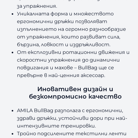
l
за упражнения.
a
Уникалната форма и множеството
B
u
ергономични дръжки позволяват
l
изпълнението на огромно разнообразие
l
от упражнения, които развиват сила,
B
бързина, ловкост и издръжливост.
a
От експлозивни ротационни движения и
g
скоростни упражнения до динамични
2
повдигания и махове – BullBag ще се
0
к
превърне в най-ценния аксесоар.
г
Иновативен дизайн и
безкомпромисно качество
AMILA BullBag разполага с ергономични,
здрави дръжки, устойчиви дори при най-
интензивните тренировки.
Тройно подсилените текстилни ленти