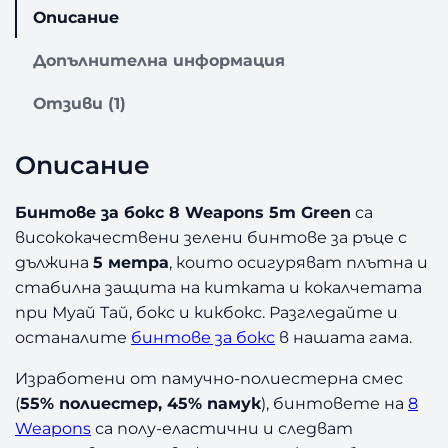
с
Описание
т
в
Допълнителна информация
о
з
Отзиви (1)
а
Б
Описание
и
н
т
Бинтове за бокс 8 Weapons 5m Green
са
о
висококачествени зелени бинтове за ръце с
в
дължина
5 метра
, които осигуряват плътна и
е
стабилна защита на китката и кокалчетата
з
при Муай Тай, бокс и кикбокс. Разгледайте и
а
останалите
бинтове за бокс
в нашата гама.
Б
о
Изработени от памучно-полиестерна смес
к
(
55% полиестер, 45% памук
), бинтовете на
8
с
8
Weapons
са полу-еластични и следват
W