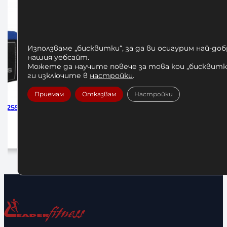
Използваме „бисквитки“, за да ви осигурим най-до
нашия уебсайт.
Можете да научите повече за това кои „бисквитки
ги изключите в
настройки
.
Приемам
Отказвам
Настройки
e 255см
Бинтове за Бокс Adidas Pink 255 см
Бинтове за
10,23
€
/ 20,01 лв.
Добавяне в количката
До