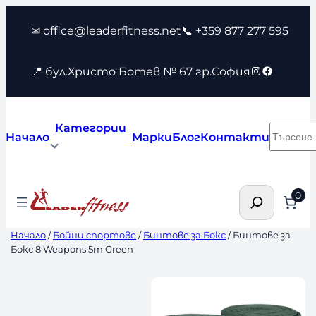
Към
✉ office@leaderfitness.net
📞 +359 877 277 595
съдържанието
Instagram
Faceboo
📍 бул.Христо Ботев № 67 гр.София
Категории
Търсен
Начало
Марки
Блог
Контакти
Търсене
0
Начало
/
Бойни спортове
/
Бинтове за Бокс
/ Бинтове за
Бокс 8 Weapons 5m Green