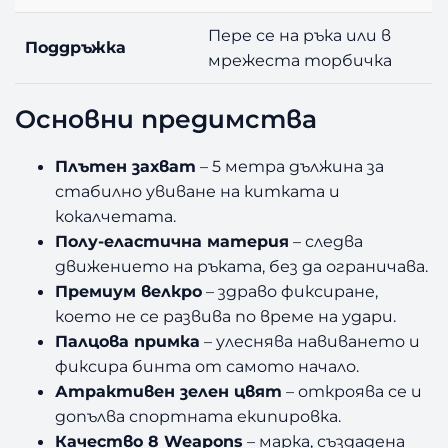
Пере се на ръка или в
Поддръжка
мрежеста торбичка
Основни предимства
Плътен захват
– 5 метра дължина за
стабилно увиване на китката и
кокалчетата.
Полу-еластична материя
– следва
движението на ръката, без да ограничава.
Премиум велкро
– здраво фиксиране,
което не се развива по време на удари.
Палцова примка
– улеснява навиването и
фиксира бинта от самото начало.
Атрактивен зелен цвят
– откроява се и
допълва спортната екипировка.
Качество 8 Weapons
– марка, създадена