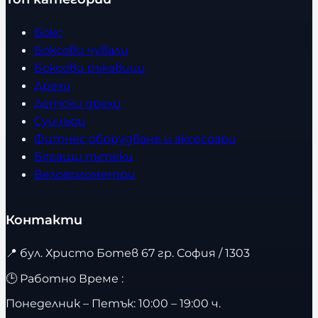
Бокс
Боксови чували
Боксови ръкавици
Дрехи
Детски дрехи
Суичъри
Фитнес оборудване и аксесоари
Бягащи пътеки
Велоергометри
Контакти
📍
бул. Христо Ботев 67 гр. София / 1303
🕒 Работно Време :
Понеделник – Петък: 10:00 – 19:00 ч.