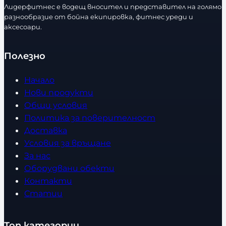
Лидерфитнес е водещ вносител и представител на голямо
разнообразие от бойна екипировка, фитнес уреди и
аксесоари.
Полезно
Начало
Нови продукти
Общи условия
Политика за поверителност
Доставка
Условия за връщане
За нас
Оборудвани обекти
Контакти
Статии
Топ категории