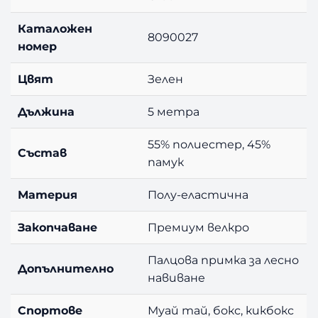
Каталожен
8090027
номер
Цвят
Зелен
Дължина
5 метра
55% полиестер, 45%
Състав
памук
Материя
Полу-еластична
Закопчаване
Премиум велкро
Палцова примка за лесно
Допълнително
навиване
Спортове
Муай тай, бокс, кикбокс