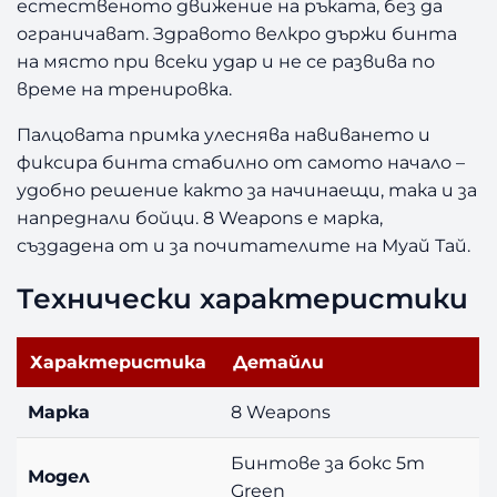
естественото движение на ръката, без да
e
ограничават. Здравото велкро държи бинта
a
на място при всеки удар и не се развива по
p
време на тренировка.
o
n
Палцовата примка улеснява навиването и
s
фиксира бинта стабилно от самото начало –
5
удобно решение както за начинаещи, така и за
m
напреднали бойци. 8 Weapons е марка,
G
r
създадена от и за почитателите на Муай Тай.
e
Технически характеристики
e
n
Характеристика
Детайли
Марка
8 Weapons
Бинтове за бокс 5m
Модел
Green