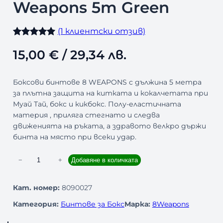
Weapons 5m Green
(1 клиентски отзив)
Оценен
1
15,00
€
/ 29,34 лв.
5.00
от 5,
базирано на
Боксови бинтове 8 WEAPONS с дължина 5 метра
потребителс
за плътна защита на китката и кокалчетата при
ки оценки
Муай Тай, бокс и кикбокс. Полу-еластичната
материя , приляга стегнато и следва
движенията на ръката, а здравото велкро държи
бинта на място при всеки удар.
к
−
+
Добавяне в количката
о
л
Кат. номер:
8090027
и
Категория:
Бинтове за Бокс
Марка:
8Weapons
ч
е