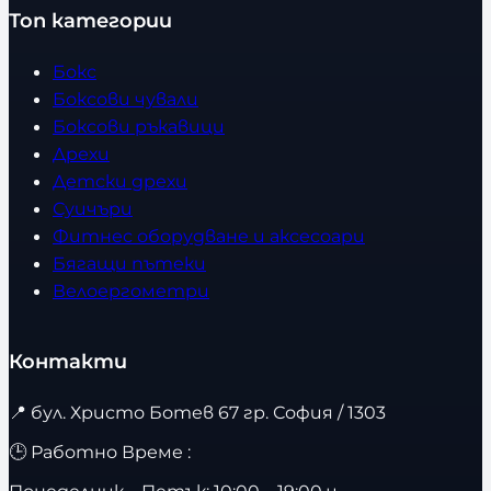
Топ категории
Бокс
Боксови чували
Боксови ръкавици
Дрехи
Детски дрехи
Суичъри
Фитнес оборудване и аксесоари
Бягащи пътеки
Велоергометри
Контакти
📍
бул. Христо Ботев 67 гр. София / 1303
🕒 Работно Време :
Понеделник – Петък: 10:00 – 19:00 ч.