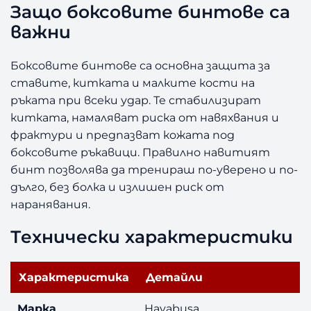
0
Защо боксовите бинтове са
с
важни
м
Боксовите бинтове са основна защита за
ставите, китката и малките кости на
ръката при всеки удар. Те стабилизират
китката, намаляват риска от навяхвания и
фрактури и предпазват кожата под
боксовите ръкавици. Правилно навитият
бинт позволява да тренираш по-уверено и по-
дълго, без болка и излишен риск от
наранявания.
Технически характеристики
Характеристика
Детайли
Марка
Hayabusa