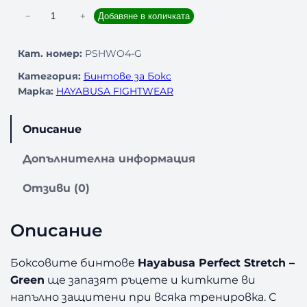
к
−
+
Добавяне в количката
о
л
Кат. номер:
PSHWO4-G
и
Категория:
Бинтове за Бокс
ч
Марка:
HAYABUSA FIGHTWEAR
е
с
т
Описание
в
о
Допълнителна информация
з
а
Отзиви (0)
Б
и
Описание
н
т
о
Боксовите бинтове
Hayabusa Perfect Stretch –
в
Green
ще запазят ръцете и китките ви
е
напълно защитени при всяка тренировка. С
з