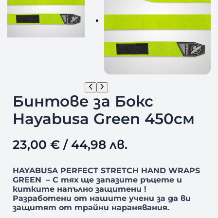
Бинтове за Бокс
Hayabusa Green 450см
23,00
€
/ 44,98 лв.
HAYABUSA PERFECT STRETCH HAND WRAPS
GREEN
– С тях ще запазите ръцете и
китките напълно защитени !
Разработени от нашите учени за да ви
защитят от трайни наранявания.