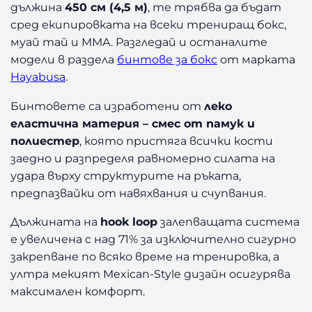
дължина
450 см (4,5 м)
, те трябва да бъдат
а
сред екипировката на всеки трениращ бокс,
Б
муай тай и ММА. Разгледай и останалите
о
к
модели в раздела
бинтове за бокс
от марката
с
Hayabusa
.
H
a
Бинтовете са изработени от
леко
y
еластична материя – смес от памук и
a
полиестер
, която пристяга всички кости
b
заедно и разпределя равномерно силата на
u
удара върху структурите на ръката,
s
предпазвайки от навяхвания и счупвания.
a
G
Дължината на
hook loop
залепващата система
r
е увеличена с над 71% за изключително сигурно
e
закрепване по всяко време на тренировка, а
e
n
ултра мекият Mexican-Style дизайн осигурява
4
максимален комфорт.
5