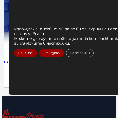
Използваме „бисквитки“, за да ви осигурим най-до
нашия уебсайт.
Можете да научите повече за това кои „бисквитки
ги изключите в
настройки
.
Приемам
Отказвам
Настройки
ns 5m
Бинтове за Бокс Adidas Blue 255см
Бинтове за 
10,23
€
/ 20,01 лв.
Добавяне в количката
До