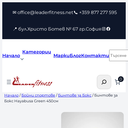
Към
✉ office@leaderfitness.net
📞 +359 877 277 595
съдържанието
Instagram
Faceboo
📍 бул.Христо Ботев № 67 гр.София
Категории
Търсен
Начало
Марки
Блог
Контакти
Търсене
0
Начало
/
Бойни спортове
/
Бинтове за Бокс
/ Бинтове за
Бокс Hayabusa Green 450см