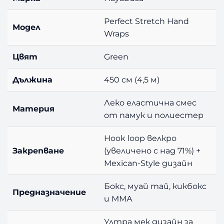
Perfect Stretch Hand
Модел
Wraps
Цвят
Green
Дължина
450 см (4,5 м)
Леко еластична смес
Материя
от памук и полиестер
Hook loop велкро
Закрепване
(увеличено с над 71%) +
Mexican-Style дизайн
Бокс, муай тай, кикбокс
Предназначение
и ММА
Ултра мек дизайн за