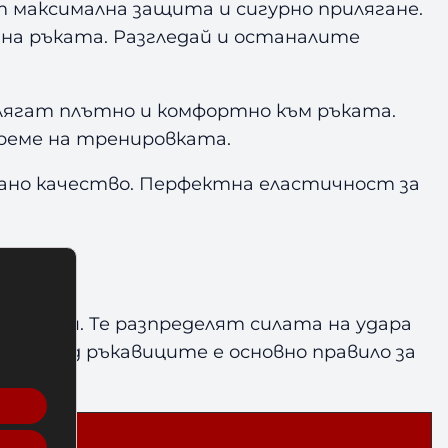
сят максимална защита и сигурно прилягане.
 на ръката. Разгледай и останалите
лягат плътно и комфортно към ръката.
време на тренировката.
ано качество. Перфектна еластичност за
нтузии. Те разпределят силата на удара
ове под ръкавиците е основно правило за