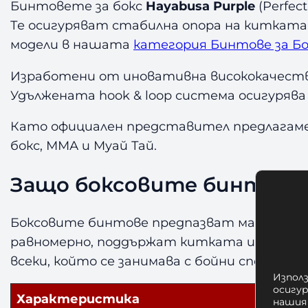
Бинтовете за бокс
Hayabusa Purple
(Perfec
Те осигуряват стабилна опора на китката
модели в нашата
категория Бинтове за Бо
Изработени от иновативна висококачеств
Удължената hook & loop система осигурява
Като официален представител предлагаме
бокс, ММА и Муай Тай.
Защо боксовите бинтове 
Боксовите бинтове предпазват малките ко
равномерно, поддържат китката и намаляв
всеки, който се занимава с бойни спортове
Използ
осигу
Характеристика
нашия