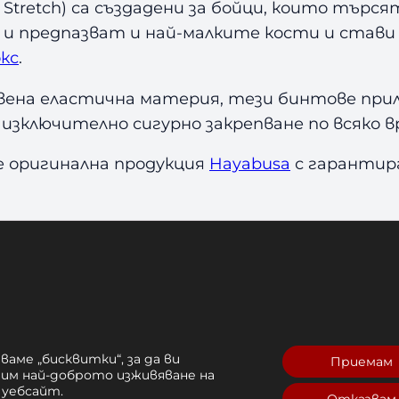
t Stretch) са създадени за бойци, които тър
r
e
 и предпазват и най-малките кости и стави
t
кс
.
c
h
ена еластична материя, тези бинтове при
 изключително сигурно закрепване по всяко 
 оригинална продукция
Hayabusa
с гарантир
са важни
сти и стави на ръката от наранявания и ко
ат риска от изкълчвания. Носенето на бинт
.
ваме „бисквитки“, за да ви
Приемам
рим най-доброто изживяване на
Описание
 уебсайт.