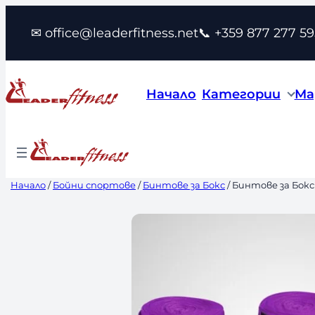
Към
✉ office@leaderfitness.net
📞 +359 877 277 59
съдържанието
Начало
Категории
Ма
Начало
/
Бойни спортове
/
Бинтове за Бокс
/ Бинтове за Бокс 