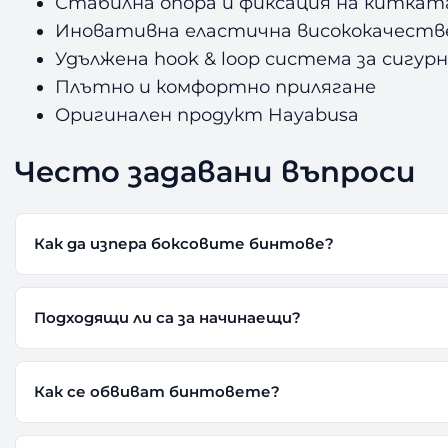
Стабилна опора и фиксация на киткат
Иновативна еластична висококачеств
Удължена hook & loop система за сигур
Плътно и комфортно прилягане
Оригинален продукт Hayabusa
Често задавани въпроси
Как да изпера боксовите бинтове?
Подходящи ли са за начинаещи?
Как се обвиват бинтовете?