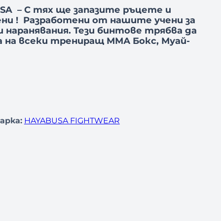
A – С тях ще запазите ръцете и
ни !
Разработени от нашите учени за
 наранявания.
Тези бинтове трябва да
 на всеки трениращ ММА Бокс, Муай-
арка:
HAYABUSA FIGHTWEAR