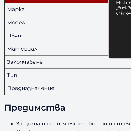
Может
„бискв
Марка
изклю
Модел
Цвят
Материал
Закопчаване
Тип
Предназначение
Предимства
Защита на най-малките кости и стави