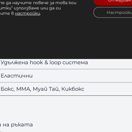
Отказвам
е да научите повече за това кои
итки“ използваме или да ги
Hayabusa
Настройк
чите в
настройки
.
Perfect Stretch
Лилав
Еластична висококачествена материя
Удължена hook & loop система
Еластични
Бокс, ММА, Муай Тай, Кикбокс
 на ръката