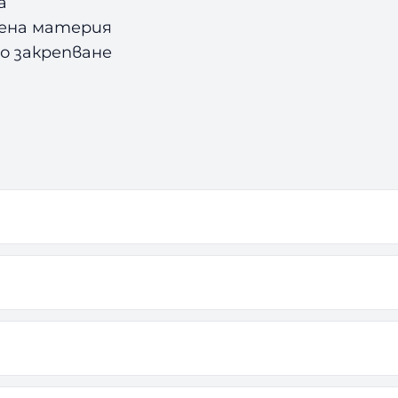
а
ена материя
но закрепване