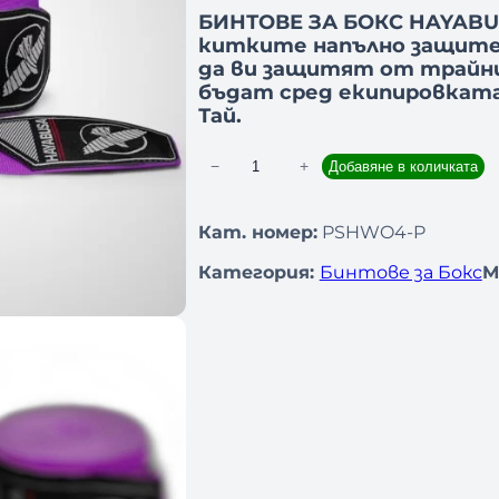
БИНТОВЕ ЗА БОКС HAYABUS
китките напълно защите
да ви защитят от трайни
бъдат сред екипировката
Тай.
−
+
Добавяне в количката
к
о
л
Кат. номер:
PSHWO4-P
и
Категория:
Бинтове за Бокс
М
ч
е
с
т
в
о
з
а