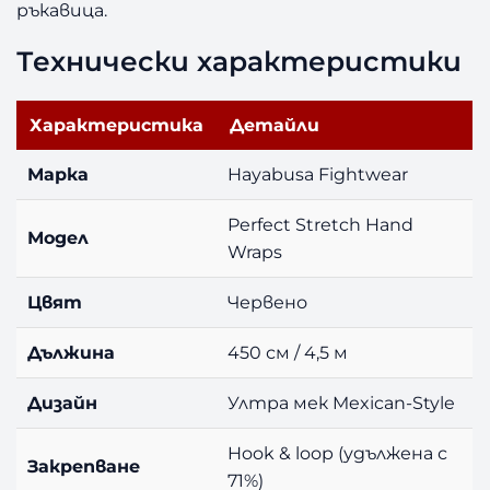
ръкавица.
Технически характеристики
Характеристика
Детайли
Марка
Hayabusa Fightwear
Perfect Stretch Hand
Модел
Wraps
Цвят
Червено
Дължина
450 см / 4,5 м
Дизайн
Ултра мек Mexican-Style
Hook & loop (удължена с
Закрепване
71%)