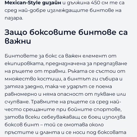
Mexican-Style дизайн
и дължина 450 см те са
сред най-добре изглеждащите бинтове на
пазара.
Защо боксовите бинтове са
важни
Бинтовете за бокс са важен елемент от
екипировката, предназначена за предпазване
на ръцете от травми. Ръката се състои от
множество костици, а бинтът ги събира и
затяга заедно, така че ударът се поема
равномерно и няма опасност от пукване или
счупване. Травмите на ръцете са сред най-
често срещаните при бойните спортове,
затова всеки себеуважаващ се боец използва
боксов бинт – той се омотава около
пръстите и дланта и се носи под боксовата