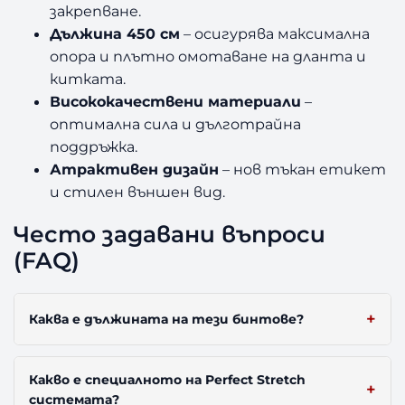
закрепване.
Дължина 450 см
– осигурява максимална
опора и плътно омотаване на дланта и
китката.
Висококачествени материали
–
оптимална сила и дълготрайна
поддръжка.
Атрактивен дизайн
– нов тъкан етикет
и стилен външен вид.
Често задавани въпроси
(FAQ)
Каква е дължината на тези бинтове?
Какво е специалното на Perfect Stretch
системата?