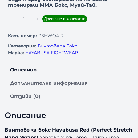
трениращ ММА Бокс, Муай-Тай.
к
−
+
Добавяне в количката
о
л
Кат. номер:
PSHWO4-R
и
Категория:
Бинтове за Бокс
ч
Марка:
HAYABUSA FIGHTWEAR
е
с
т
Описание
в
о
Допълнителна информация
з
а
Отзиви (0)
Б
и
Описание
н
т
о
Бинтове за бокс Hayabusa Red (Perfect Stretch
в
Hand Wraps)
запазват ръцете и китките