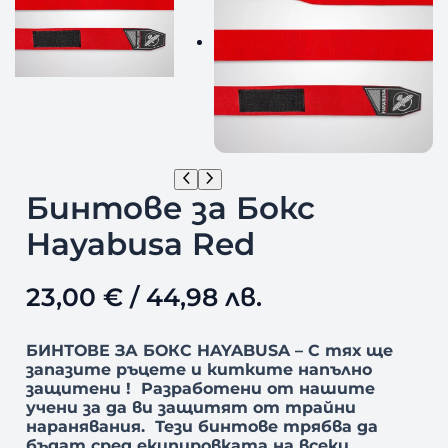
Бинтове за Бокс
Hayabusa Red
23,00
€
/ 44,98 лв.
БИНТОВЕ ЗА БОКС HAYABUSA – С тях ще
запазите ръцете и китките напълно
защитени !
Разработени от нашите
учени за да ви защитят от трайни
наранявания.
Тези бинтове трябва да
бъдат сред екипировката на всеки