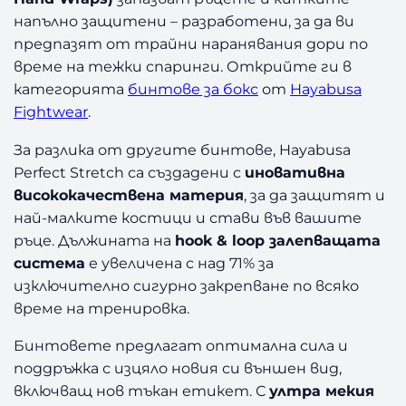
е
напълно защитени – разработени, за да ви
з
предпазят от трайни наранявания дори по
а
време на тежки спаринги. Открийте ги в
Б
категорията
бинтове за бокс
от
Hayabusa
о
к
Fightwear
.
с
За разлика от другите бинтове, Hayabusa
H
a
Perfect Stretch са създадени с
иновативна
y
висококачествена материя
, за да защитят и
a
най-малките костици и стави във вашите
b
ръце. Дължината на
hook & loop залепващата
u
система
е увеличена с над 71% за
s
изключително сигурно закрепване по всяко
a
време на тренировка.
R
e
Бинтовете предлагат оптимална сила и
d
поддръжка с изцяло новия си външен вид,
включващ нов тъкан етикет. С
ултра мекия