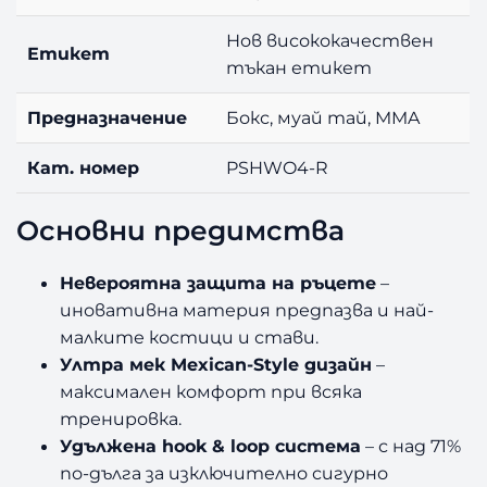
Нов висококачествен
Етикет
тъкан етикет
Предназначение
Бокс, муай тай, MMA
Кат. номер
PSHWO4-R
Основни предимства
Невероятна защита на ръцете
–
иновативна материя предпазва и най-
малките костици и стави.
Ултра мек Mexican-Style дизайн
–
максимален комфорт при всяка
тренировка.
Удължена hook & loop система
– с над 71%
по-дълга за изключително сигурно