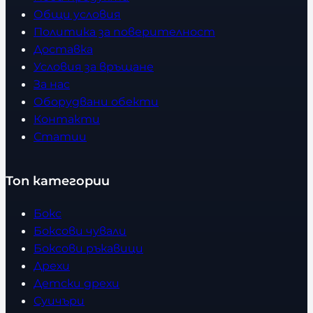
Общи условия
Политика за поверителност
Доставка
Условия за връщане
За нас
Оборудвани обекти
Контакти
Статии
Топ категории
Бокс
Боксови чували
Боксови ръкавици
Дрехи
Детски дрехи
Суичъри