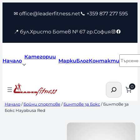
Към
✉ office@leaderfitness.net
📞 +359 877 277 595
съдържанието
Instagram
Faceboo
📍 бул.Христо Ботев № 67 гр.София
Категории
Търсен
Начало
Марки
Блог
Контакти
Търсене
0
Начало
/
Бойни спортове
/
Бинтове за Бокс
/ Бинтове за
Бокс Hayabusa Red