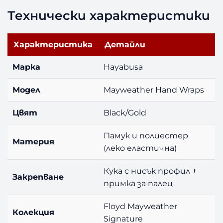
Технически характеристики
Характеристика
Детайли
Марка
Hayabusa
Модел
Mayweather Hand Wraps
Цвят
Black/Gold
Памук и полиестер
Материя
(леко еластична)
Кука с нисък профил +
Закрепване
примка за палец
Floyd Mayweather
Колекция
Signature