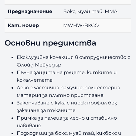
Предназначение
Бокс, муай тай, ММА
Кат. номер
MWHW-BKGO
Основни предимства
Ексклузивна колекция в сътрудничество с
Флойд Мейуедър
Пълна защита на ръцете, китките и
кокалчетата
Леко еластична памучно-полиестерна
материя за плътно пристягане
Закопчаване с кука с нисък профил без
закачане за тъканите
Примка за палеца за лесно и стабилно
навиване
Подходящи за бокс, муай тай, кикбокс и