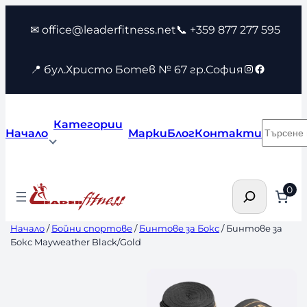
Към
✉ office@leaderfitness.net
📞 +359 877 277 595
съдържанието
Instagram
Faceboo
📍 бул.Христо Ботев № 67 гр.София
Категории
Търсен
Начало
Марки
Блог
Контакти
Търсене
0
Начало
/
Бойни спортове
/
Бинтове за Бокс
/ Бинтове за
Бокс Mayweather Black/Gold