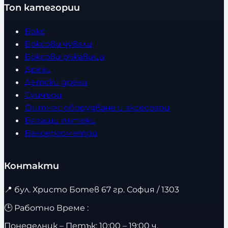
Топ категории
Бокс
Боксови чували
Боксови ръкавици
Дрехи
Детски дрехи
Суичъри
Фитнес оборудване и аксесоари
Бягащи пътеки
Велоергометри
Контакти
📍
бул. Христо Ботев 67 гр. София / 1303
🕒 Работно Време :
Понеделник – Петък: 10:00 – 19:00 ч.