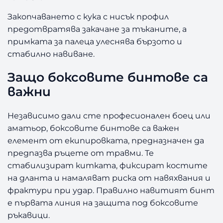
e
a
Закопчаването с кука с нисък профил
t
предотвратява закачане за тъканите, а
h
примката за палеца улеснява бързото и
e
стабилно навиване.
r
B
Защо боксовите бинтове са
l
важни
a
c
k
Независимо дали сте професионален боец или
/
аматьор, боксовите бинтове са важен
G
елемент от екипировката, предназначен да
o
предпазва ръцете от травми. Те
l
стабилизират китката, фиксират костите
d
на дланта и намаляват риска от навяхвания и
фрактури при удар. Правилно навитият бинт
е първата линия на защита под боксовите
ръкавици.