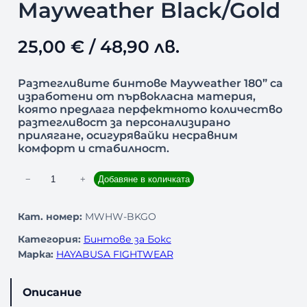
Mayweather Black/Gold
25,00
€
/ 48,90 лв.
Разтегливите бинтове Mayweather 180” са
изработени от първокласна материя,
която предлага перфектното количество
разтегливост за персонализирано
прилягане, осигурявайки несравним
комфорт и стабилност.
к
−
+
Добавяне в количката
о
л
Кат. номер:
MWHW-BKGO
и
Категория:
Бинтове за Бокс
ч
Марка:
HAYABUSA FIGHTWEAR
е
с
т
Описание
в