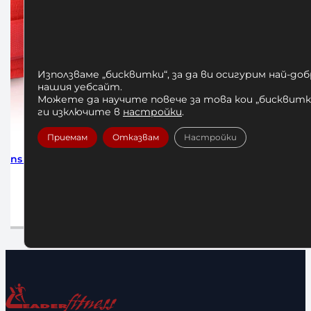
Използваме „бисквитки“, за да ви осигурим най-до
нашия уебсайт.
Можете да научите повече за това кои „бисквитки
ги изключите в
настройки
.
Приемам
Отказвам
Настройки
e 255см
Бинтове за Бокс Adidas Pink 255 см
Бинтове за
10,23
€
/ 20,01 лв.
Добавяне в количката
До