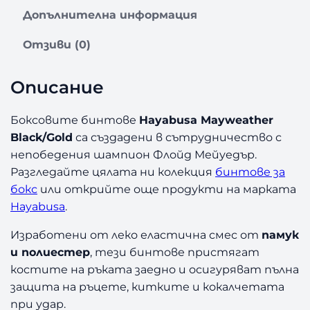
о
Допълнителна информация
з
а
Отзиви (0)
Б
и
Описание
н
т
о
Боксовите бинтове
Hayabusa Mayweather
в
Black/Gold
са създадени в сътрудничество с
е
непобедения шампион Флойд Мейуедър.
з
Разгледайте цялата ни колекция
бинтове за
а
бокс
или открийте още продукти на марката
Б
Hayabusa
.
о
к
Изработени от леко еластична смес от
памук
с
и полиестер
, тези бинтове пристягат
M
a
костите на ръката заедно и осигуряват пълна
y
защита на ръцете, китките и кокалчетата
w
при удар.