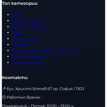
Топ категории
Бокс
Боксови чували
Боксови ръкавици
Дрехи
Детски дрехи
Суичъри
Фитнес оборудване и аксесоари
Бягащи пътеки
Велоергометри
Контакти
📍
бул. Христо Ботев 67 гр. София / 1303
🕒 Работно Време :
Понеделник – Петък: 10:00 – 19:00 ч.