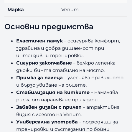
Марка
Venum
Основни предимства
Еластичен памук
– осигурява комфорт,
здравина и добра дишаемост при
интензивни тренировки.
Сигурно закопчаване
– велкро лепенка
държи бинта стабилно на място.
Примка за палеца
– улеснява правилното
и бързо увиване на ръцете.
Стабилизация на китките
– намалява
риска от нараняване при удари.
Забавен дизайн с прилеп
– атрактивна
визия с логото на Venum.
Универсална употреба
– подходящи за
тренировки и състезания по бойни