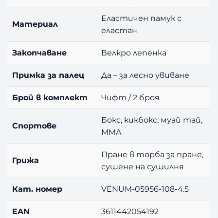
W
Еластичен памук с
h
Материал
еластан
i
t
Закопчаване
Велкро лепенка
e
4
Примка за палец
Да – за лесно увиване
.
5
m
Брой в комплект
Чифт / 2 броя
Бокс, кикбокс, муай тай,
Спортове
MMA
Пране в торба за пране,
Грижа
сушене на сушилня
Кат. номер
VENUM-05956-108-4.5
EAN
3611442054192