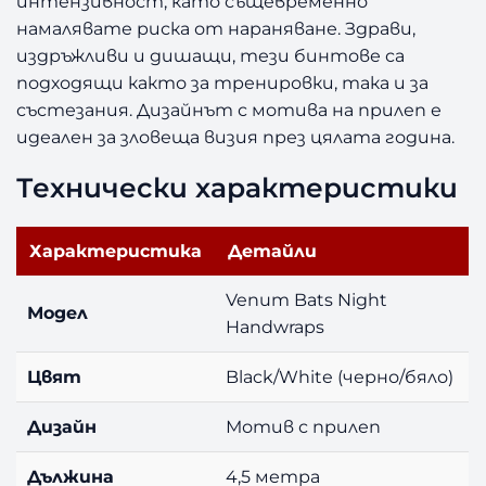
интензивност, като същевременно
N
намалявате риска от нараняване. Здрави,
i
издръжливи и дишащи, тези бинтове са
g
h
подходящи както за тренировки, така и за
t
състезания. Дизайнът с мотива на прилеп е
H
идеален за зловеща визия през цялата година.
a
n
Технически характеристики
d
w
r
Характеристика
Детайли
a
p
Venum Bats Night
Модел
s
Handwraps
–
B
Цвят
Black/White (черно/бяло)
l
a
Дизайн
Мотив с прилеп
c
k
Дължина
4,5 метра
/