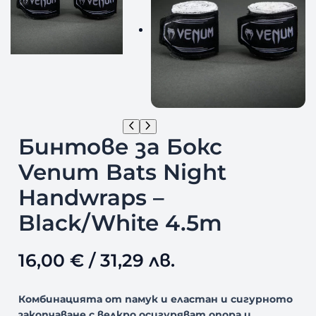
Бинтове за Бокс
Venum Bats Night
Handwraps –
Black/White 4.5m
16,00
€
/ 31,29 лв.
Комбинацията от памук и еластан и сигурното
закопчаване с велкро осигуряват опора и