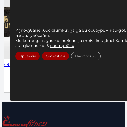
Използваме „бисквитки“, за да ви осигурим най-до
нашия уебсайт.
Можете да научите повече за това кои „бисквитки
ги изключите в
настройки
.
Приемам
Отказвам
Настройки
ck 2.5м
БИНТОВЕ ЗА БОКС VENUM
БИНТО
HADWRAPS 250 cm BLUE
KONTAC
10,00
€
/ 19,56 лв.
1
Добавяне в количката
До