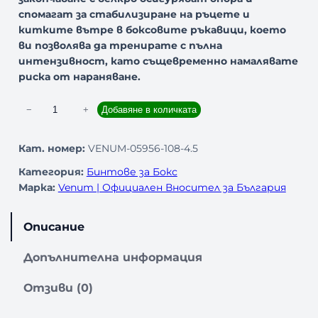
спомагат за стабилизиране на ръцете и
китките вътре в боксовите ръкавици, което
ви позволява да тренирате с пълна
интензивност, като същевременно намалявате
риска от нараняване.
к
−
+
Добавяне в количката
о
л
Кат. номер:
VENUM-05956-108-4.5
и
Категория:
Бинтове за Бокс
ч
Марка:
Venum | Официален Вносител за България
е
с
т
Описание
в
о
Допълнителна информация
з
а
Отзиви (0)
Б
и