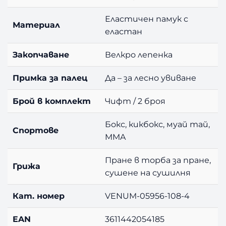
W
Еластичен памук с
h
Материал
еластан
i
t
Закопчаване
Велкро лепенка
e
4
Примка за палец
Да – за лесно увиване
m
Брой в комплект
Чифт / 2 броя
Бокс, кикбокс, муай тай,
Спортове
MMA
Пране в торба за пране,
Грижа
сушене на сушилня
Кат. номер
VENUM-05956-108-4
EAN
3611442054185