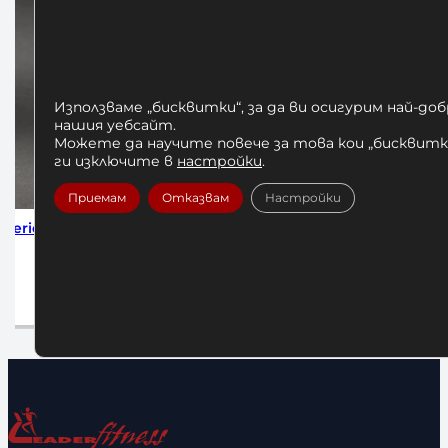
Използваме „бисквитки“, за да ви осигурим най-до
нашия уебсайт.
Можете да научите повече за това кои „бисквитки
ги изключите в
настройки
.
Приемам
Отказвам
Настройки
m 4м
Бинтове за Бокс Venum Black 2.5м
Бинтове 
10,00
€
/ 19,56 лв.
1
Добавяне в количката
До