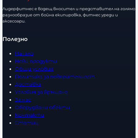
Лидерфитнес е водещ вносител и представител на голямо
разнообразие от бойна екипировка, фитнес уреди и
аксесоари.
Полезно
Начало
Нови продукти
Общи условия
Политика за поверителност
Доставка
Условия за връщане
За нас
Оборудвани обекти
Контакти
Статии