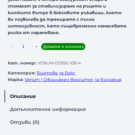
спомагат за стабилизиране на ръцете и
китките вътре в боксовите ръкавици, което
ви позволява да тренирате с пълна
интензивност, като същевременно намалявате
риска от нараняване.
к
−
+
Добавяне в количката
о
л
Кат. номер:
VENUM-05956-108-4
и
Категория:
Бинтове за Бокс
ч
Марка:
Venum | Официален Вносител за България
е
с
т
Описание
в
о
Допълнителна информация
з
а
Отзиви (0)
Б
и