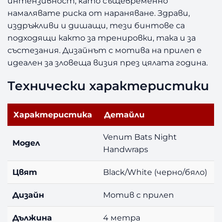
интензивност, като същевременно
N
намалявате риска от нараняване. Здрави,
i
издръжливи и дишащи, тези бинтове са
g
h
подходящи както за тренировки, така и за
t
състезания. Дизайнът с мотива на прилеп е
H
идеален за зловеща визия през цялата година.
a
n
Технически характеристики
d
w
r
Характеристика
Детайли
a
p
Venum Bats Night
Модел
s
Handwraps
–
B
Цвят
Black/White (черно/бяло)
l
a
Дизайн
Мотив с прилеп
c
k
Дължина
4 метра
/