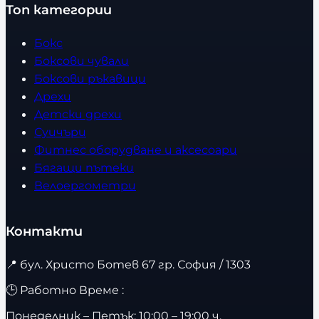
Топ категории
Бокс
Боксови чували
Боксови ръкавици
Дрехи
Детски дрехи
Суичъри
Фитнес оборудване и аксесоари
Бягащи пътеки
Велоергометри
Контакти
📍
бул. Христо Ботев 67 гр. София / 1303
🕒 Работно Време :
Понеделник – Петък: 10:00 – 19:00 ч.