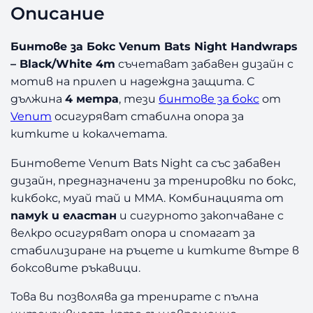
Описание
н
т
о
Бинтове за Бокс Venum Bats Night Handwraps
в
– Black/White 4m
съчетават забавен дизайн с
е
мотив на прилеп и надеждна защита. С
з
дължина
4 метра
, тези
бинтове за бокс
от
а
Venum
осигуряват стабилна опора за
Б
китките и кокалчетата.
о
к
Бинтовете Venum Bats Night са със забавен
с
дизайн, предназначени за тренировки по бокс,
V
e
кикбокс, муай тай и MMA. Комбинацията от
n
памук и еластан
и сигурното закопчаване с
u
велкро осигуряват опора и спомагат за
m
стабилизиране на ръцете и китките вътре в
B
боксовите ръкавици.
a
t
Това ви позволява да тренирате с пълна
s