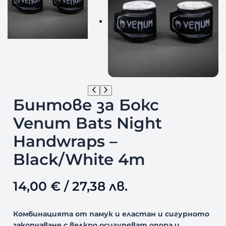
Бинтове за Бокс
Venum Bats Night
Handwraps –
Black/White 4m
14,00
€
/ 27,38 лв.
Комбинацията от памук и еластан и сигурното
закопчаване с велкро осигуряват опора и