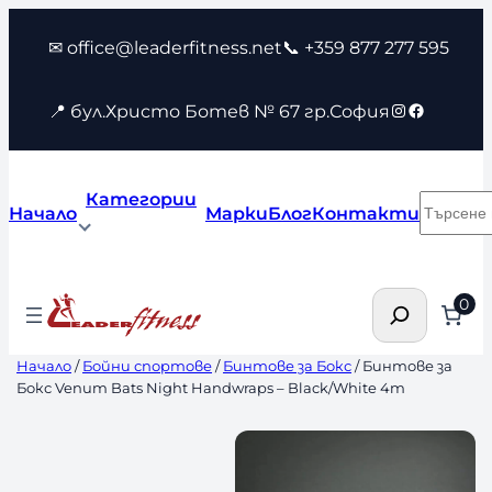
Към
✉ office@leaderfitness.net
📞 +359 877 277 595
съдържанието
Instagram
Faceboo
📍 бул.Христо Ботев № 67 гр.София
Категории
Търсен
Начало
Марки
Блог
Контакти
Търсене
0
Начало
/
Бойни спортове
/
Бинтове за Бокс
/ Бинтове за
Бокс Venum Bats Night Handwraps – Black/White 4m