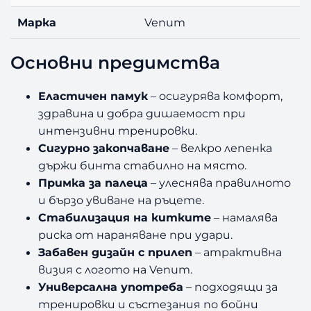
Марка
Venum
Основни предимства
Еластичен памук
– осигурява комфорт,
здравина и добра дишаемост при
интензивни тренировки.
Сигурно закопчаване
– велкро лепенка
държи бинта стабилно на място.
Примка за палеца
– улеснява правилното
и бързо увиване на ръцете.
Стабилизация на китките
– намалява
риска от нараняване при удари.
Забавен дизайн с прилеп
– атрактивна
визия с логото на Venum.
Универсална употреба
– подходящи за
тренировки и състезания по бойни