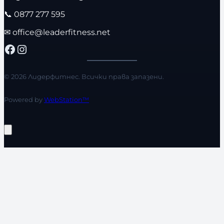
📞
0877 277 595
✉
office@leaderfitness.net
Facebook
Instagram
© 2026 Лидерфитнес. Всички права запазени.
Powered by
WebStation™