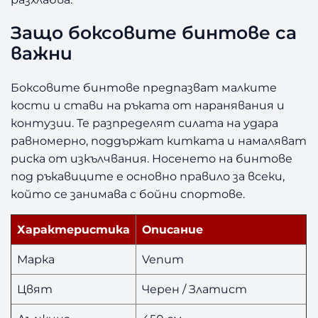
d
4
Защо боксовите бинтове са
5
важни
0
с
Боксовите бинтове предпазват малките
м
кости и стави на ръката от наранявания и
контузии. Те разпределят силата на удара
равномерно, поддържат китката и намаляват
риска от изкълчвания. Носенето на бинтове
под ръкавиците е основно правило за всеки,
който се занимава с бойни спортове.
Характеристика
Описание
Марка
Venum
Цвят
Черен / Златист