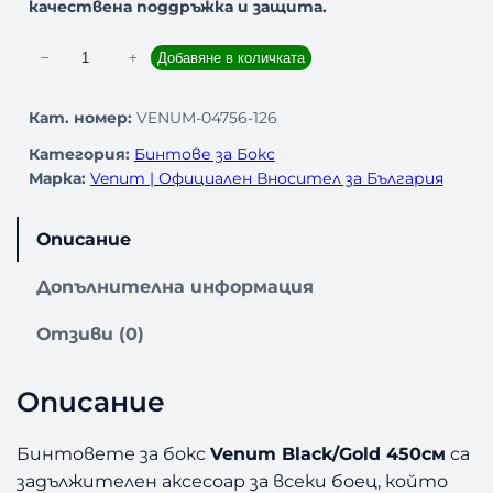
качествена поддръжка и защита.
к
−
+
Добавяне в количката
о
л
Кат. номер:
VENUM-04756-126
и
Категория:
Бинтове за Бокс
ч
Марка:
Venum | Официален Вносител за България
е
с
т
Описание
в
о
Допълнителна информация
з
а
Отзиви (0)
Б
и
Описание
н
т
о
Бинтовете за бокс
Venum Black/Gold 450см
са
в
задължителен аксесоар за всеки боец, който