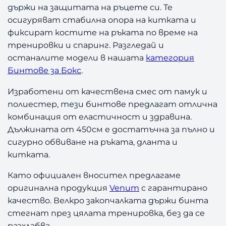
е
държи на защитата на ръцете си. Те
з
осигуряват стабилна опора на китката и
а
фиксират костите на ръката по време на
Б
тренировки и спаринг. Разгледай и
о
к
останалите модели в нашата
категория
с
Бинтове за Бокс
.
V
e
Изработени от качествена смес от памук и
n
полиестер, тези бинтове предлагат отлична
u
комбинация от еластичност и здравина.
m
Дължината от 450см е достатъчна за пълно и
B
сигурно обвиване на ръката, дланта и
l
китката.
a
c
Като официален вносител предлагаме
k
оригинална продукция
Venum
с гарантирано
/
качество. Велкро закопчалката държи бинта
G
o
стегнат през цялата тренировка, без да се
l
разхлабва.