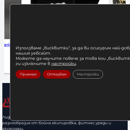
 Black
Бинтове за Бокс Venum 4м
Бинтове за
Използваме „бисквитки“, за да ви осигурим най-до
Black/Gold
нашия уебсайт.
1
Можете да научите повече за това кои „бисквитки
12,00
€
/ 23,47 лв.
До
ги изключите в
настройки
.
Добавяне в количката
Приемам
Отказвам
Настройки
Лидерфитнес е водещ вносител и представител на голямо
разнообразие от бойна екипировка, фитнес уреди и
аксесоари.