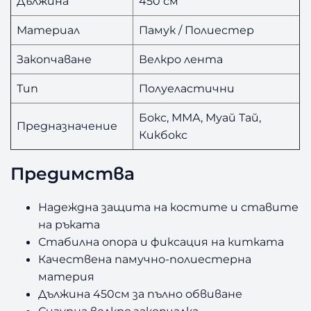
Дължина
450 см
Материал
Памук / Полиестер
Закопчаване
Велкро лента
Тип
Полуеластични
Бокс, ММА, Муай Тай,
Предназначение
Кикбокс
Предимства
Надеждна защита на костите и ставите
на ръката
Стабилна опора и фиксация на китката
Качествена памучно-полиестерна
материя
Дължина 450см за пълно обвиване
Сигурна велкро закопчалка