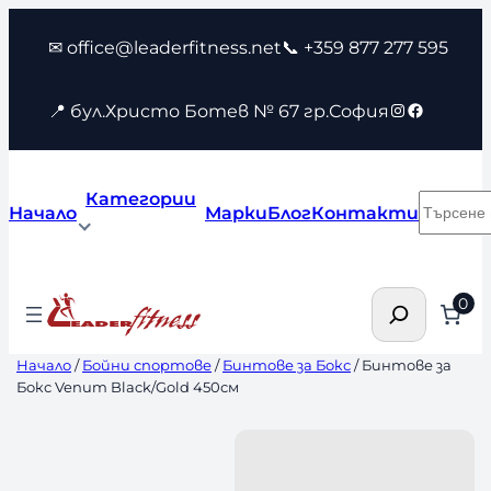
Към
✉ office@leaderfitness.net
📞 +359 877 277 595
съдържанието
Instagram
Faceboo
📍 бул.Христо Ботев № 67 гр.София
Категории
Търсен
Начало
Марки
Блог
Контакти
Търсене
0
Начало
/
Бойни спортове
/
Бинтове за Бокс
/ Бинтове за
Бокс Venum Black/Gold 450см