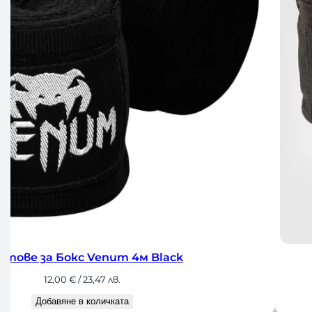
кс Venum 4м Black
Бинт
€
/ 23,47 лв.
е в количката