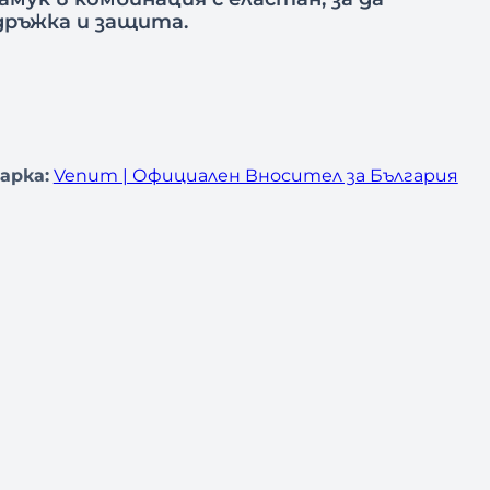
дръжка и защита.
арка:
Venum | Официален Вносител за България