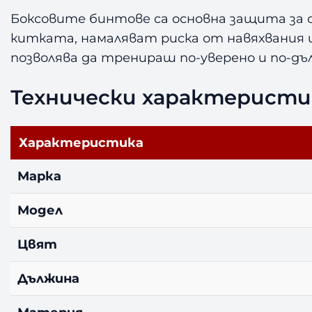
Боксовите бинтове са основна защита за 
китката, намаляват риска от навяхвания
позволява да тренираш по-уверено и по-дъл
Технически характеристи
Характеристика
Марка
Модел
Цвят
Дължина