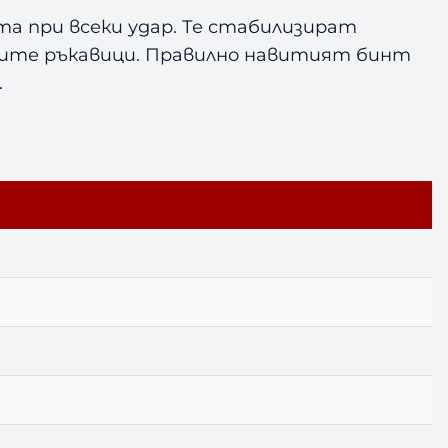
а при всеки удар. Те стабилизират
вите ръкавици. Правилно навитият бинт
.