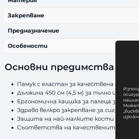
Материя
Закрепване
Предназначение
Особености
Основни предимства
Памук с еластан за качествена поддр
Използ
Дължина 450 см (4,5 м) за пълно и стаб
осигу
нашия
Ергономична каишка за палеца за лесно
Может
Здраво велкро закрепване за сигурно п
„бискв
изклю
Защита на най-малките кости и стави
Съответства на качествените боксов