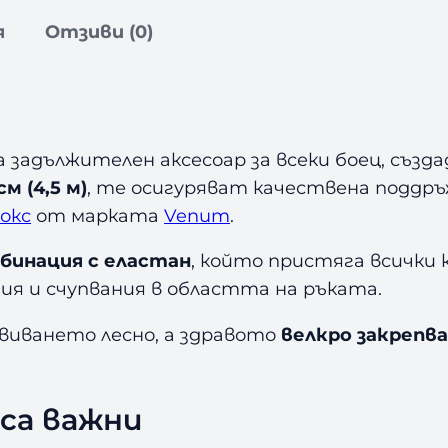
о
я
Отзиви (0)
в
е
з
а
Б
а задължителен аксесоар за всеки боец, съз
о
см (4,5 м)
, те осигуряват качествена поддръ
к
окс
от марката
Venum
.
с
V
мбинация с еластан
, който пристяга всички 
e
ния и счупвания в областта на ръката.
n
u
виването лесно, а здравото
велкро закрепв
m
B
l
са важни
u
e