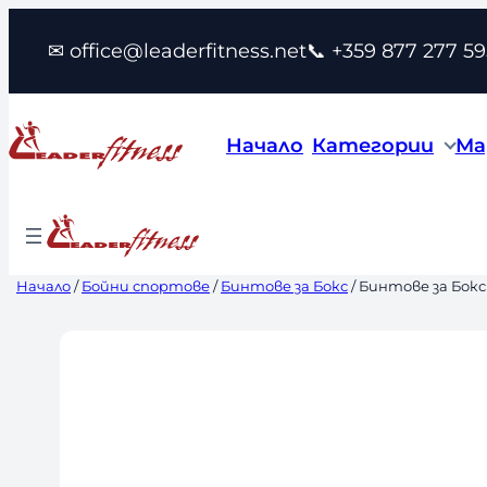
Към
✉ office@leaderfitness.net
📞 +359 877 277 59
съдържанието
Начало
Категории
Ма
Начало
/
Бойни спортове
/
Бинтове за Бокс
/ Бинтове за Бок