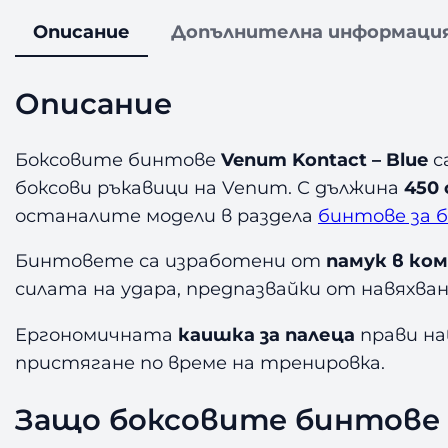
Описание
Допълнителна информаци
Описание
Боксовите бинтове
Venum Kontact – Blue
с
боксови ръкавици на Venum. С дължина
450 
останалите модели в раздела
бинтове за б
Бинтовете са изработени от
памук в ко
силата на удара, предпазвайки от навяхва
Ергономичната
каишка за палеца
прави на
пристягане по време на тренировка.
Защо боксовите бинтове 