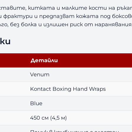
4
ставите, китката и малките кости на ръкат
5
 и фрактури и предпазват кожата под боксо
0
го, без болка и излишен риск от наранявания
с
м
ки
Детайли
Venum
Kontact Boxing Hand Wraps
Blue
450 см (4,5 м)