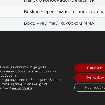
Памук в комбинация с еластан
Велкро + ергономична каишка за п
Бокс, муай тай, кикбокс и ММА
Качествена поддръжка и защита 
ъжка и стегнато пристягане
ваме „бисквитки“, за да ви
Приемам
илно обвиване
рим най-доброто изживяване на
 уебсайт.
 навиване
Отказвам
е да научите повече за това кои
рилягане
итки“ използваме или да ги
Настройк
чите в
настройки
.
 в ръката
и ръкавици на Venum