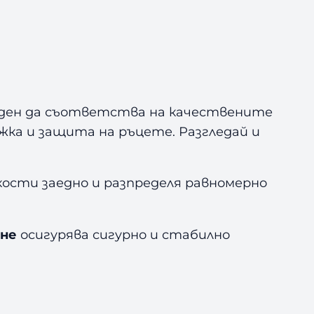
даден да съответства на качествените
жка и защита на ръцете. Разгледай и
кости заедно и разпределя равномерно
ане
осигурява сигурно и стабилно