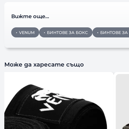
Вижте още…
VENUM
БИНТОВЕ ЗА БОКС
БИНТОВЕ ЗА
Може да харесате също