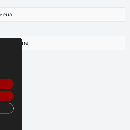
алеца
на ръцете
и