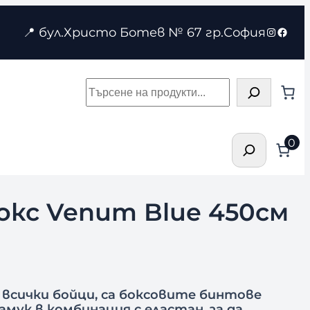
Instagr
Face
📍 бул.Христо Ботев № 67 гр.София
Търсене
Търсене
0
окс Venum Blue 450см
 всички бойци, са боксовите бинтове
амук в комбинация с еластан, за да