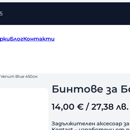
5
рки
Блог
Контакти
с Venum Blue 450см
Бинтове за Б
14,00
€
/ 27,38 лв.
Задължителен аксесоар за
Kontact – изработени от п