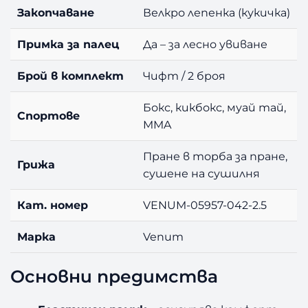
Закопчаване
Велкро лепенка (кукичка)
r
p
Примка за палец
Да – за лесно увиване
l
e
Брой в комплект
Чифт / 2 броя
2
.
5
Бокс, кикбокс, муай тай,
Спортове
m
MMA
Пране в торба за пране,
Грижа
сушене на сушилня
Кат. номер
VENUM-05957-042-2.5
Марка
Venum
Основни предимства