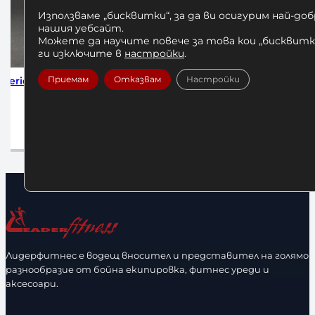
Използваме „бисквитки“, за да ви осигурим най-до
нашия уебсайт.
Можете да научите повече за това кои „бисквитки
ги изключите в
настройки
.
Приемам
Отказвам
Настройки
 Black
Бинтове за Бокс Venum 4м
Бинтове за
Black/Gold
1
12,00
€
/ 23,47 лв.
До
Добавяне в количката
Лидерфитнес е водещ вносител и представител на голямо
разнообразие от бойна екипировка, фитнес уреди и
аксесоари.