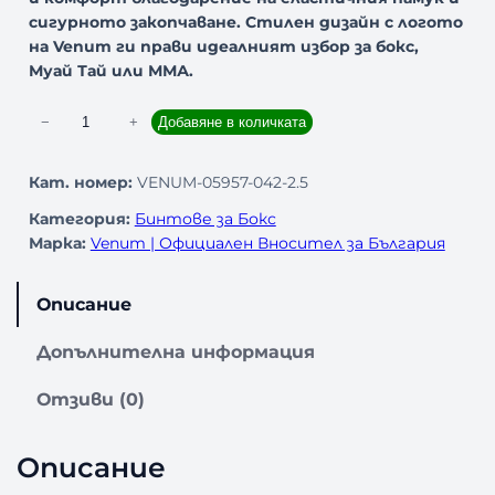
сигурното закопчаване. Стилен дизайн с логото
на Venum ги прави идеалният избор за бокс,
Муай Тай или ММА.
к
−
+
Добавяне в количката
о
л
Кат. номер:
VENUM-05957-042-2.5
и
Категория:
Бинтове за Бокс
ч
Марка:
Venum | Официален Вносител за България
е
с
т
Описание
в
о
Допълнителна информация
з
а
Отзиви (0)
Б
и
Описание
н
т