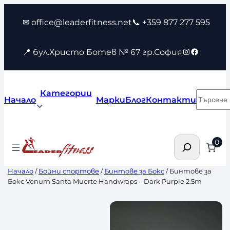
Към
✉ office@leaderfitness.net
📞 +359 877 277 595
съдържанието
Instagram
Faceboo
📍 бул.Христо Ботев № 67 гр.София
Категории
Търсен
Начало
Марки
Блог
Контакти
Търсене
0
Начало
/
Бойни спортове
/
Бинтове за Бокс
/ Бинтове за
Бокс Venum Santa Muerte Handwraps – Dark Purple 2.5m