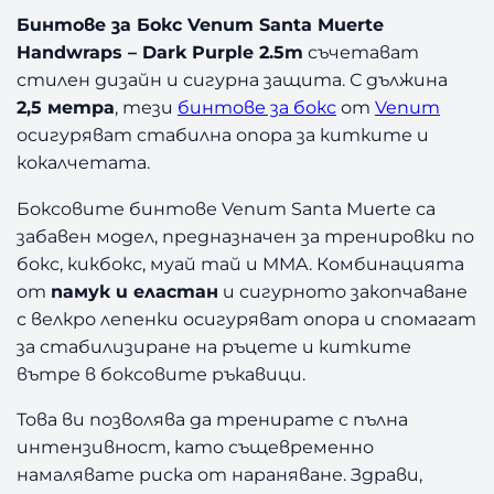
о
Бинтове за Бокс Venum Santa Muerte
в
Handwraps – Dark Purple 2.5m
съчетават
е
стилен дизайн и сигурна защита. С дължина
з
2,5 метра
, тези
бинтове за бокс
от
Venum
а
осигуряват стабилна опора за китките и
Б
кокалчетата.
о
к
Боксовите бинтове Venum Santa Muerte са
с
забавен модел, предназначен за тренировки по
V
e
бокс, кикбокс, муай тай и MMA. Комбинацията
n
от
памук и еластан
и сигурното закопчаване
u
с велкро лепенки осигуряват опора и спомагат
m
за стабилизиране на ръцете и китките
S
вътре в боксовите ръкавици.
a
n
Това ви позволява да тренирате с пълна
t
интензивност, като същевременно
a
намалявате риска от нараняване. Здрави,
M