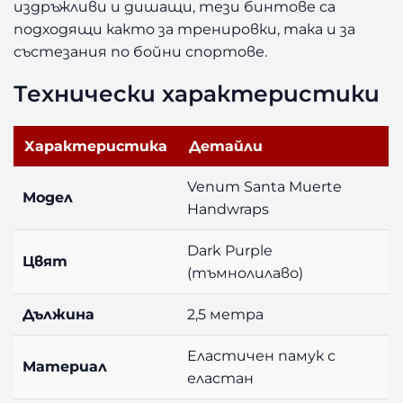
издръжливи и дишащи, тези бинтове са
u
e
подходящи както за тренировки, така и за
r
състезания по бойни спортове.
t
e
Технически характеристики
H
a
Характеристика
Детайли
n
d
Venum Santa Muerte
w
Модел
r
Handwraps
a
p
Dark Purple
Цвят
s
(тъмнолилаво)
–
D
Дължина
2,5 метра
a
r
Еластичен памук с
k
Материал
еластан
P
u