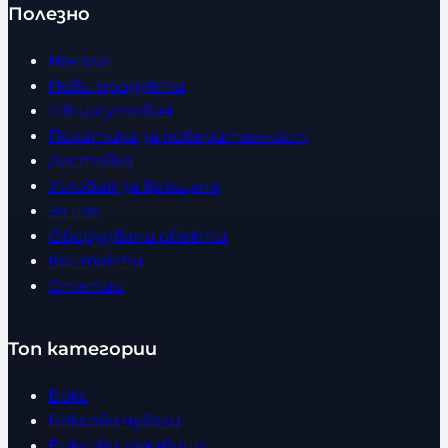
Полезно
Начало
Нови продукти
Общи условия
Политика за поверителност
Доставка
Условия за връщане
За нас
Оборудвани обекти
Контакти
Статии
Топ категории
Бокс
Боксови чували
Боксови ръкавици