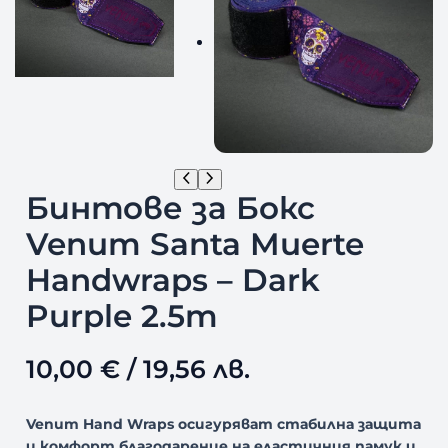
Бинтове за Бокс
Venum Santa Muerte
Handwraps – Dark
Purple 2.5m
10,00
€
/ 19,56 лв.
Venum Hand Wraps осигуряват стабилна защита
и комфорт благодарение на еластичния памук и