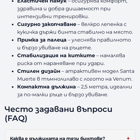
Еластичен памук
– осигурява комфорт,
здравина и добра дишаемост при
интензивни тренировки.
Сигурно закопчаване
– велкро лепенка с
кукичка държи бинта стабилно на място.
Примка за палеца
– улеснява правилното
и бързо увиване на ръцете.
Стабилизация на китките
– намалява
риска от нараняване при удари.
Стилен дизайн
– атрактивен модел Santa
Muerte в тъмнолилаво с логото на Venum.
Компактна дължина
– 2,5 метра, идеални
за по-малки ръце и бързо увиване.
Често задавани въпроси
(FAQ)
Каква е дължината на тези бинтове?