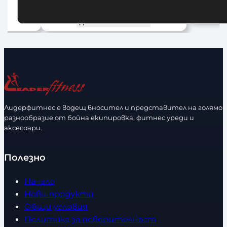
1
Добавяне в количката
До
Лидерфитнес е водещ вносител и представител на голямо
разнообразие от бойна екипировка, фитнес уреди и
аксесоари.
Полезно
Начало
Нови продукти
Общи условия
Политика за поверителност