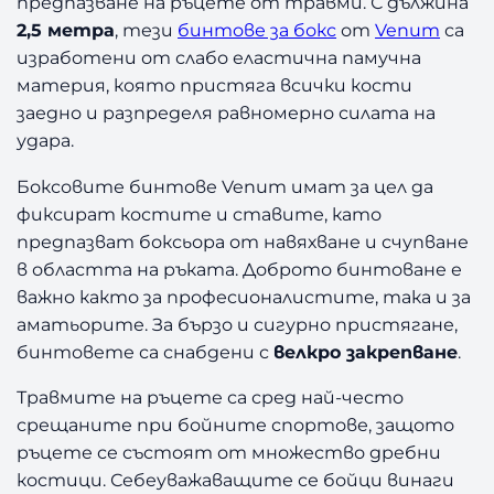
предпазване на ръцете от травми. С дължина
з
2,5 метра
, тези
бинтове за бокс
от
Venum
са
а
изработени от слабо еластична памучна
Б
материя, която пристяга всички кости
о
к
заедно и разпределя равномерно силата на
с
удара.
V
e
Боксовите бинтове Venum имат за цел да
n
фиксират костите и ставите, като
u
предпазват боксьора от навяхване и счупване
m
в областта на ръката. Доброто бинтоване е
W
важно както за професионалистите, така и за
h
аматьорите. За бързо и сигурно пристягане,
i
бинтовете са снабдени с
велкро закрепване
.
t
e
Травмите на ръцете са сред най-често
/
срещаните при бойните спортове, защото
B
l
ръцете се състоят от множество дребни
a
костици. Себеуважаващите се бойци винаги