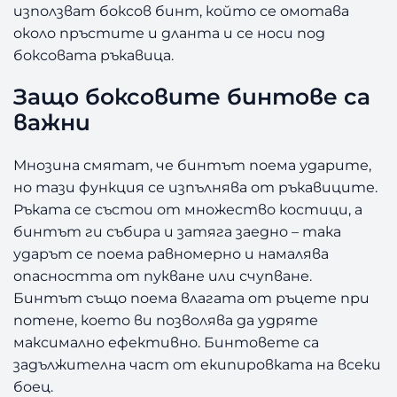
c
използват боксов бинт, който се омотава
k
около пръстите и дланта и се носи под
2
боксовата ръкавица.
.
5
Защо боксовите бинтове са
м
важни
Мнозина смятат, че бинтът поема ударите,
но тази функция се изпълнява от ръкавиците.
Ръката се състои от множество костици, а
бинтът ги събира и затяга заедно – така
ударът се поема равномерно и намалява
опасността от пукване или счупване.
Бинтът също поема влагата от ръцете при
потене, което ви позволява да удряте
максимално ефективно. Бинтовете са
задължителна част от екипировката на всеки
боец.