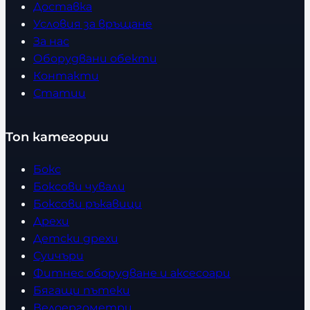
Доставка
Условия за връщане
За нас
Оборудвани обекти
Контакти
Статии
Топ категории
Бокс
Боксови чували
Боксови ръкавици
Дрехи
Детски дрехи
Суичъри
Фитнес оборудване и аксесоари
Бягащи пътеки
Велоергометри