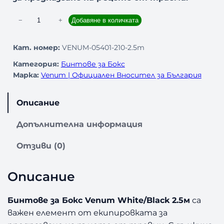
к
−
+
Добавяне в количката
о
л
Кат. номер:
VENUM-05401-210-2.5m
и
Категория:
Бинтове за Бокс
ч
Марка:
Venum | Официален Вносител за България
е
с
т
Описание
в
о
Допълнителна информация
з
а
Отзиви (0)
Б
и
Описание
н
т
о
Бинтове за Бокс Venum White/Black 2.5м
са
в
важен елемент от екипировката за
е