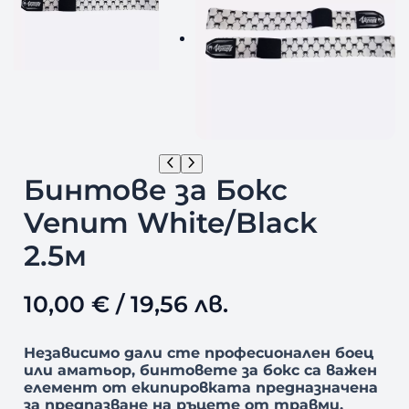
Бинтове за Бокс
Venum White/Black
2.5м
10,00
€
/ 19,56 лв.
Независимо дали сте професионален боец
или аматьор, бинтовете за бокс са важен
елемент от екипировката предназначена
за предпазване на ръцете от травми.