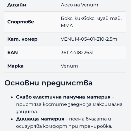
Дизайн
Лого на Venum
Бокс, кикбокс, муай тай,
Спортове
MMA
Кат. номер
VENUM-05401-210-2.5m
EAN
3611441822631
Марка
Venum
Основни предимства
Слабо еластична памучна материя
–
пристяга костите заедно за максимална
защита.
Дишаща материя
– поема влагата и
осигурява комфорт при тренировка.