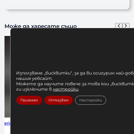
Може да харесате също
Използваме „бисквитки“, за да ви осигурим най-до
нашия уебсайт.
Можете да научите повече за това кои „бисквитки
ги изключите в
настройки
.
Приемам
Отказвам
Настройки
m 4м
Бинтове за Бокс Venum Black 2.5м
Бинтове 
10,00
€
/ 19,56 лв.