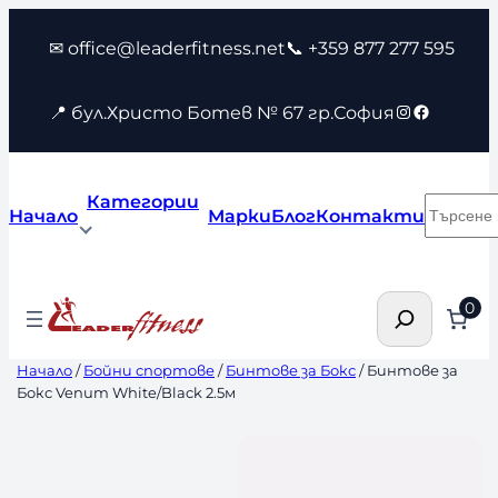
Към
✉ office@leaderfitness.net
📞 +359 877 277 595
съдържанието
Instagram
Faceboo
📍 бул.Христо Ботев № 67 гр.София
Категории
Търсен
Начало
Марки
Блог
Контакти
Търсене
0
Начало
/
Бойни спортове
/
Бинтове за Бокс
/ Бинтове за
Бокс Venum White/Black 2.5м