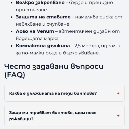
Велкро закрепване
– бързо и прецизно
пристягане.
Защита на ставите
– намалява риска от
навяхване и счупване.
Лого на Venum
– автентичен дизайн от
водещата марка.
Компактна дължина
– 2,5 метра, идеални
за по-малки ръце и бързо увиване.
Често задавани въпроси
(FAQ)
Каква е дължината на тези бинтове?
Защо ми трябват бинтове, щом нося
ръкавици?