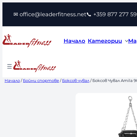
Към
✉ office@leaderfitness.net
📞 +359 877 277 59
съдържанието
Начало
Категории
Ма
Начало
/
Бойни спортове
/
Боксов чувал
/ Боксов Чувал Amila 9