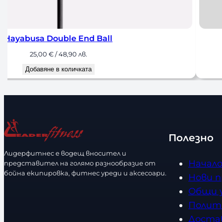
Hayabusa Double End Ball
25,00
€
/ 48,90 лв.
Добавяне в количката
Полезно
Лидерфитнес е водещ вносител и
Начал
представител на голямо разнообразие от
бойна екипировка, фитнес уреди и аксесоари.
Нови 
Общи 
Полит
Доста