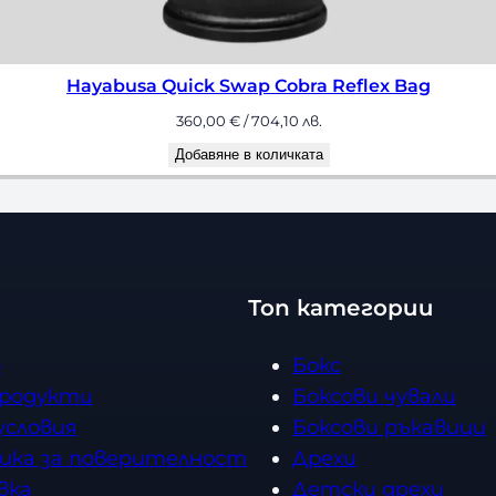
Hayabusa Quick Swap Cobra Reflex Bag
360,00
€
/ 704,10 лв.
Добавяне в количката
Топ категории
о
Бокс
продукти
Боксови чували
условия
Боксови ръкавици
ика за поверителност
Дрехи
вка
Детски дрехи