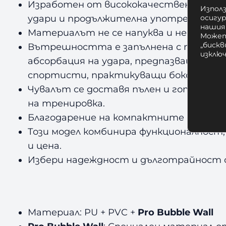
Изработен от висококачествена издръ
Използ
осигу
удари и продължителна употреба.
нашия
Материалът не се напуква и не се деф
Может
„бискв
Вътрешността е запълнена с пресова
изклю
абсорбация на удара, предпазвайки с
спортисти, практикуващи бокс, кикбок
Чувалът се доставя пълен и готов за у
на тренировка.
Благодарение на компактните си размер
Този модел комбинира функционалност
и цена.
Избери надеждност и дълготрайност 
Материал: PU + PVC +
Pro Bubble Wall