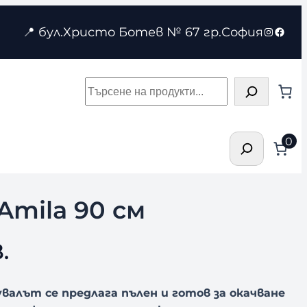
Instagr
Face
📍 бул.Христо Ботев № 67 гр.София
Търсене
Търсене
0
Amila 90 см
.
 Чувалът се предлага пълен и готов за окачване