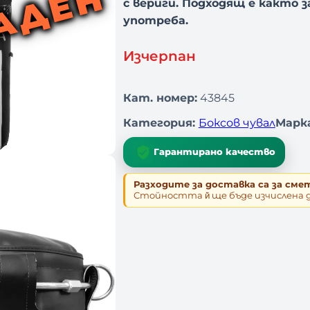
АДЕН
с вериги. Подходящ е както з
употреба.
Изчерпан
Кат. номер:
43845
Категория:
Боксов чувал
Марка
Гарантирано качество
Разходите за доставка са за сме
Стойността й̆ ще бъде изчислена 