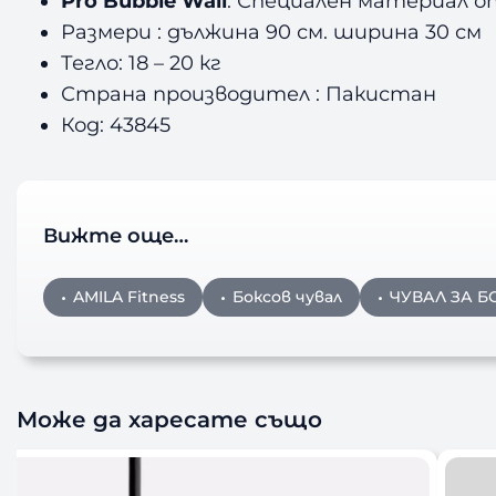
Pro Bubble Wall
: Специален материал о
Размери : дължина 90 см. ширина 30 см
Тегло: 18 – 20 кг
Страна производител : Пакистан
Код: 43845
Вижте още…
AMILA Fitness
Боксов чувал
ЧУВАЛ ЗА Б
Може да харесате също