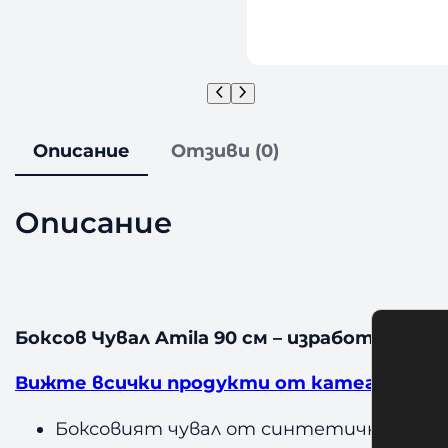
Описание
Отзиви (0)
Описание
Боксов Чувал Amila 90 см – изработен от 
Вижте всички продукти от категория Бо
Боксовият чувал от синтетична кожа е 