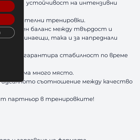
 отлична устойчивост на интензивни
 продължителни тренировки.
птимален баланс между твърдост и
и
о за начинаещи, така и за напреднали
не, която гарантира стабилност по време
з да заема много място.
вя идеалното съотношение между качество
т партньор в тренировките!