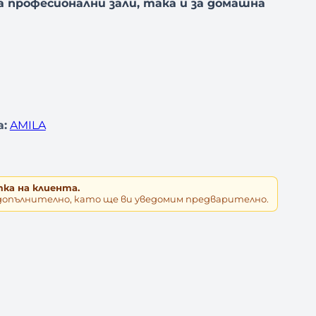
а професионални зали, така и за домашна
:
AMILA
тка на клиента.
допълнително, като ще ви уведомим предварително.