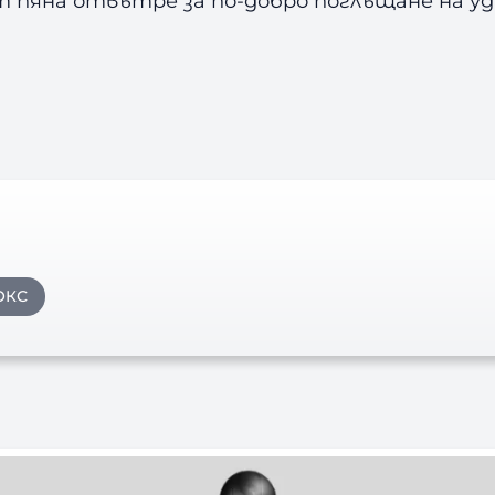
т пяна отвътре за по-добро поглъщане на уд
ОКС