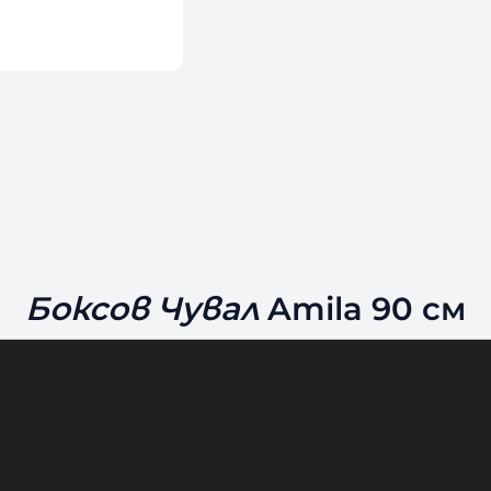
Боксов Чувал
Amila 90 см
изкуствена кожа.
ксов чувал.
идеален избор за всеки, който иска да трен