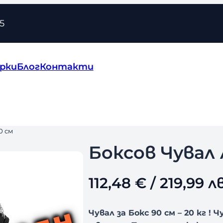
5
рки
Блог
Контакти
0 см
Боксов Чувал 
112,48
€
/ 219,99 лв
Чувал за Бокс 90 см – 20 кг !