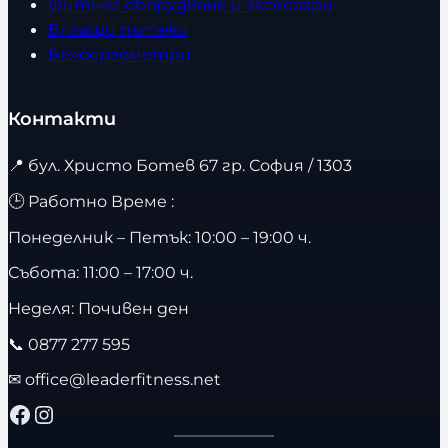
Фитнес оборудване и аксесоари
Бягащи пътеки
Велоергометри
Контакти
📍
бул. Христо Ботев 67 гр. София / 1303
🕒 Работно Време :
Понеделник – Петък: 10:00 – 19:00 ч.
Събота: 11:00 – 17:00 ч.
Неделя: Почивен ден
📞
0877 277 595
✉
office@leaderfitness.net
Facebook
Instagram