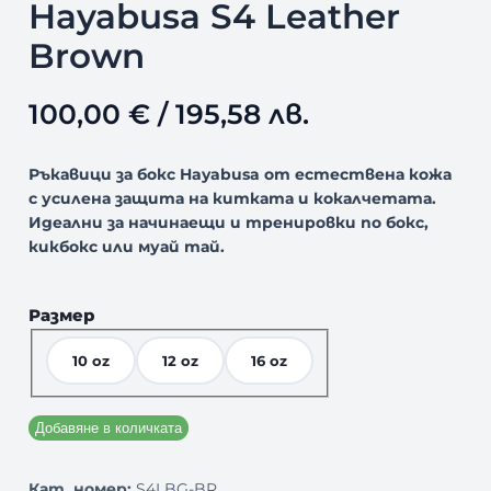
Hayabusa S4 Leather
Brown
100,00
€
/ 195,58 лв.
Ръкавици за бокс Hayabusa от естествена кожа
с усилена защита на китката и кокалчетата.
Идеални за начинаещи и тренировки по бокс,
кикбокс или муай тай.
Размер
10 oz
12 oz
16 oz
Добавяне в количката
Кат. номер:
S4LBG-BR