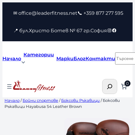
Към
✉ office@leaderfitness.net
📞 +359 877 277 595
съдържанието
Instagram
Faceboo
📍 бул.Христо Ботев № 67 гр.София
Категории
Търсен
Начало
Марки
Блог
Контакти
Търсене
0
Начало
/
Бойни спортове
/
Боксови Ръкавици
/ Боксови
Ръкавици Hayabusa S4 Leather Brown