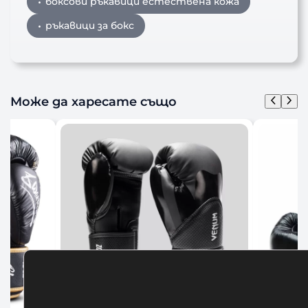
боксови ръкавици естествена кожа
ръкавици за бокс
Може да харесате също