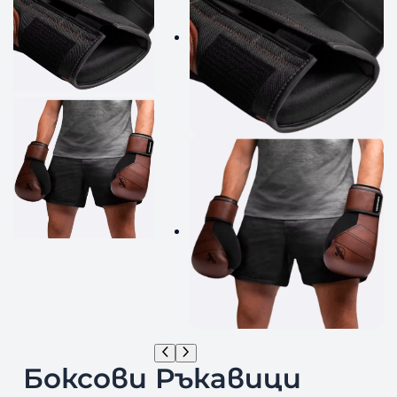
Боксови Ръкавици