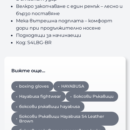
Велкро закопчаване с един ремък – лесно и
бързо поставяне
Мека вътрешна подплата – комфорт
дори при продължително носене
Подходящи за начинаещи
Код: S4LBG-BR
Вижте още…
boxing gloves
HAYABUSA
Hayabusa fightwear
Боксови Ръкавици
боксови ръкавици hayabusa
Боксови Ръкавици Hayabusa S4 Leather
Brown