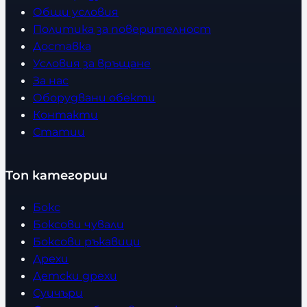
Общи условия
Политика за поверителност
Доставка
Условия за връщане
За нас
Оборудвани обекти
Контакти
Статии
Топ категории
Бокс
Боксови чували
Боксови ръкавици
Дрехи
Детски дрехи
Суичъри