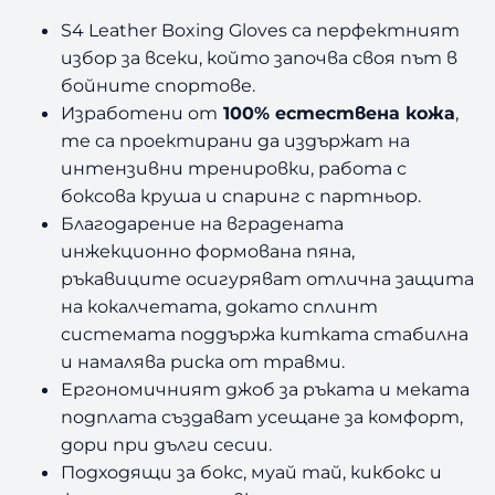
S4 Leather Boxing Gloves са перфектният
избор за всеки, който започва своя път в
бойните спортове.
Изработени от
100% естествена кожа
,
те са проектирани да издържат на
интензивни тренировки, работа с
боксова круша и спаринг с партньор.
Благодарение на вградената
инжекционно формована пяна,
ръкавиците осигуряват отлична защита
на кокалчетата, докато сплинт
системата поддържа китката стабилна
и намалява риска от травми.
Ергономичният джоб за ръката и меката
подплата създават усещане за комфорт,
дори при дълги сесии.
Подходящи за бокс, муай тай, кикбокс и