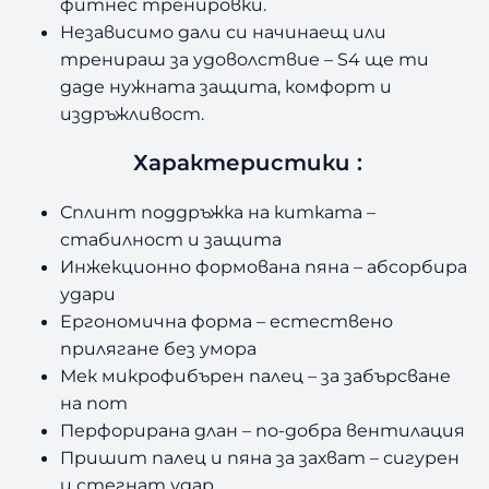
фитнес тренировки.
Независимо дали си начинаещ или
тренираш за удоволствие – S4 ще ти
даде нужната защита, комфорт и
издръжливост.
Характеристики :
Сплинт поддръжка на китката –
стабилност и защита
Инжекционно формована пяна – абсорбира
удари
Ергономична форма – естествено
прилягане без умора
Мек микрофибърен палец – за забърсване
на пот
Перфорирана длан – по-добра вентилация
Пришит палец и пяна за захват – сигурен
и стегнат удар