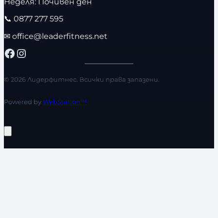
Неделя: Почивен ден
📞
0877 277 595
✉
office@leaderfitness.net
Facebook
Instagram
© 2026 Лидерфитнес. Всички права запазени.
Powered by
WebStation™