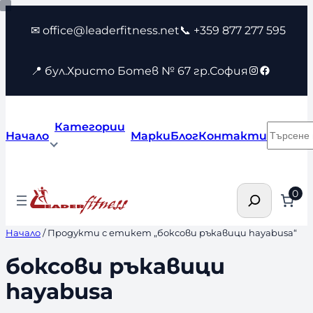
Към
✉ office@leaderfitness.net
📞 +359 877 277 595
съдържанието
Instagram
Faceboo
📍 бул.Христо Ботев № 67 гр.София
Категории
Търсен
Начало
Марки
Блог
Контакти
Търсене
0
Начало
/ Продукти с етикет „боксови ръкавици hayabusa“
боксови ръкавици
hayabusa