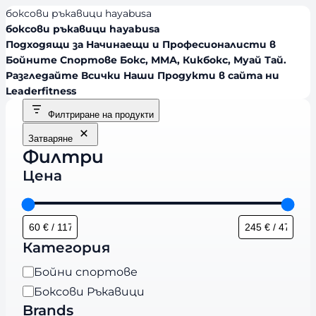
боксови ръкавици hayabusa
боксови ръкавици hayabusa
Подходящи за Начинаещи и Професионалисти в
Бойните Спортове Бокс, ММА, Кикбокс, Муай Тай.
Разгледайте Всички Наши Продукти в сайта ни
Leaderfitness
Филтриране на продукти
Затваряне
Филтри
Цена
Категория
К
Бойни спортове
а
Боксови Ръкавици
т
Brands