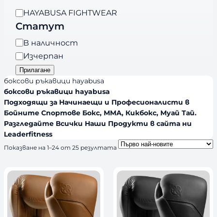
е
B
HAYABUSA FIGHTWEAR
г
r
Статут
о
a
р
Н
В наличност
n
и
а
Изчерпан
d
я
л
Прилагане
s
и
боксови ръкавици hayabusa
ч
боксови ръкавици hayabusa
н
Подходящи за Начинаещи и Професионалисти в
Бойните Спортове Бокс, ММА, Кикбокс, Муай Тай.
о
Разгледайте Всички Наши Продукти в сайта ни
с
Leaderfitness
т
S
Показване на 1–24 от 25 резултата
o
r
t
e
d
b
y