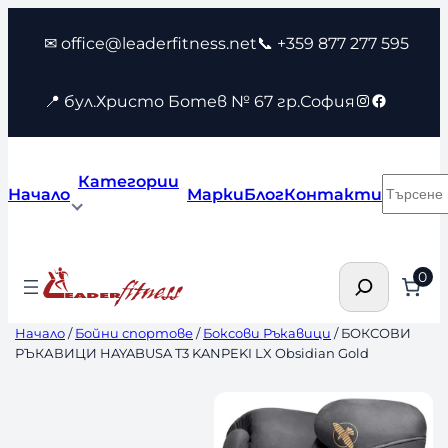
Към
✉ office@leaderfitness.net
📞 +359 877 277 595
съдържанието
Instagram
Faceboo
📍 бул.Христо Ботев № 67 гр.София
Категории
Търсен
Начало
Марки
Блог
Контакти
Търсене
0
Начало
/
Бойни спортове
/
Боксови Ръкавици
/ БОКСОВИ
РЪКАВИЦИ HAYABUSA T3 KANPEKI LX Obsidian Gold