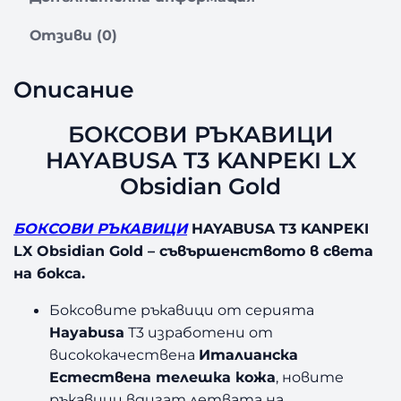
Отзиви (0)
Описание
БОКСОВИ РЪКАВИЦИ
HAYABUSA T3 KANPEKI LX
Obsidian Gold
БОКСОВИ РЪКАВИЦИ
HAYABUSA T3 KANPEKI
LX Obsidian Gold – съвършенството в света
на бокса.
Боксовите ръкавици от серията
Hayabusa
Т3 изработени от
висококачествена
Италианска
Естествена телешка кожа
, новите
ръкавици вдигат летвата на