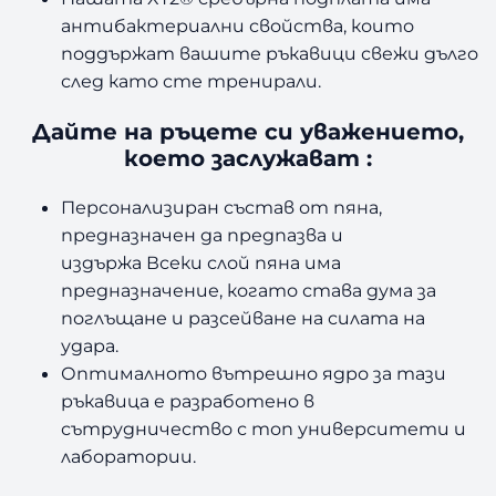
антибактериални свойства, които
поддържат вашите ръкавици свежи дълго
след като сте тренирали.
Дайте на ръцете си уважението,
което заслужават :
Персонализиран състав от пяна,
предназначен да предпазва и
издържа Всеки слой пяна има
предназначение, когато става дума за
поглъщане и разсейване на силата на
удара.
Оптималното вътрешно ядро ​​за тази
ръкавица е разработено в
сътрудничество с топ университети и
лаборатории.