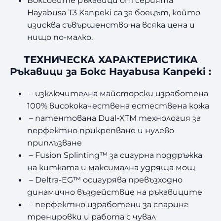
Боксовите ръкавици от серията
Hayabusa Т3 Kanpeki са за боецът, който
изисква съвършенство на всяка цена и
нищо по-малко.
ТЕХНИЧЕСКА ХАРАКТЕРИСТИКА
Ръкавици за Бокс Hayabusa Kanpeki :
– изключителна майсторски изработена
100% висококачествена естествена кожа
– патентована Dual-XTM технология за
перфектно прикрепване и нулево
приплъзване
– Fusion Splinting™ за сигурна поддръжка
на китката и максимална удряща мощ
– Deltra-EG™ осигурява превъзходно
динамично въздействие на ръкавиците
– перфектно изработени за спаринг
тренировки и работа с чувал