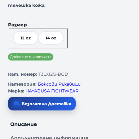
телешка кожа.
Размер
12 oz
14 oz
Добавяне в количката
Кат. номер:
T3LX12G-BGD
Категория:
Боксови Ръкавици
Марка:
HAYABUSA FIGHTWEAR
Безплатна Доставка
Описание
Допълнителна информация