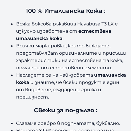
100 % Италианска Кожа :
Всяка боксова ръкавица Hayabusa T3 LX е
изкусно изработена от
естествена
италианска кожа
.
Всички маркировки, които виждате,
представляват оригиналните и присъщи
характеристики на естествената кожа,
получени от естествени елементи.
Насладете се на най-добрата
италианска
кожа
и знайте, че всеки продукт е един
от видовете, създаден с грижа и
прецизност.
Свежи за по-дълго :
Слагаме сребро в подплатата, буквално.
Нашата XT2® сребърна подплата има