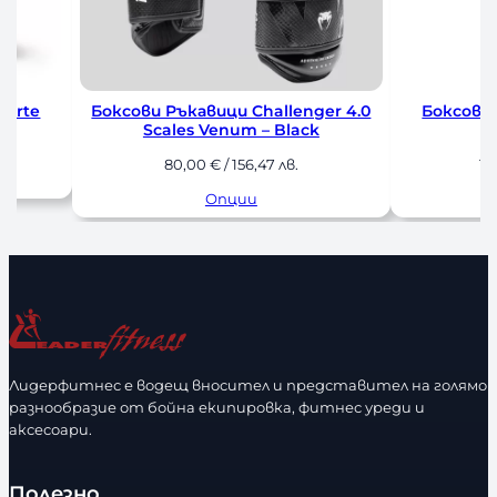
Forte
Боксови Ръкавици Challenger 4.0
Боксови 
Scales Venum – Black
80,00
€
/ 156,47 лв.
17
Опции
Лидерфитнес е водещ вносител и представител на голямо
разнообразие от бойна екипировка, фитнес уреди и
аксесоари.
Полезно