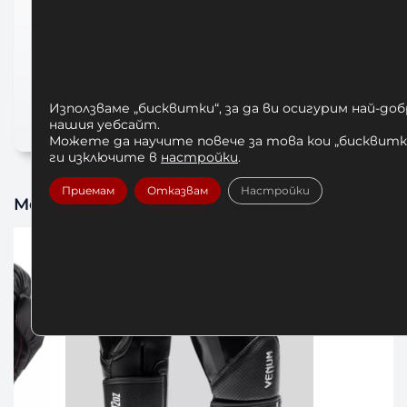
боксови ръкавици hayabusa
БОКСОВИ РЪКАВИЦИ HAYABUSA T3
KANPEKI LX Obsidian Gold
боксови ръкавици естествена кожа
Използваме „бисквитки“, за да ви осигурим най-до
нашия уебсайт.
Можете да научите повече за това кои „бисквитки
ги изключите в
настройки
.
Приемам
Отказвам
Настройки
Може да харесате също