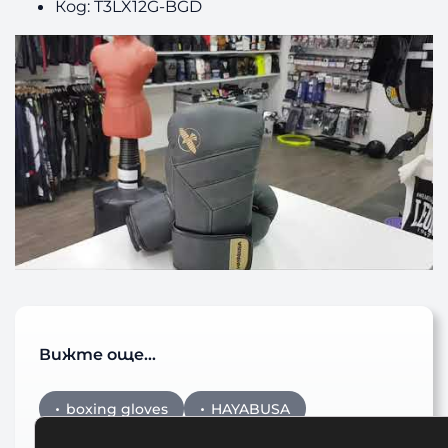
Код: T3LX12G-BGD
Вижте още…
boxing gloves
HAYABUSA
Hayabusa fightwear
Боксови Ръкавици