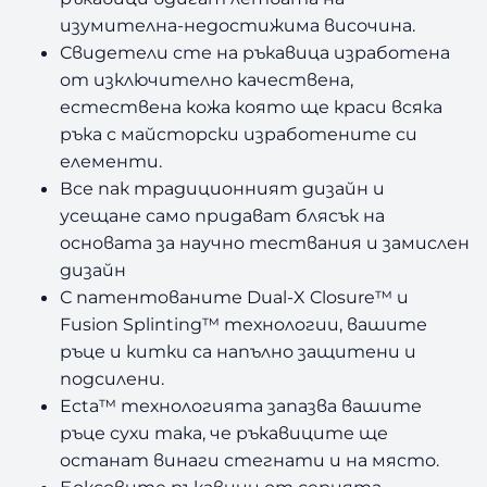
изумителна-недостижима височина.
Свидетели сте на ръкавица изработена
от изключително качествена,
естествена кожа която ще краси всяка
ръка с майсторски изработените си
елементи.
Все пак традиционният дизайн и
усещане само придават блясък на
основата за научно тествания и замислен
дизайн
С патентованите Dual-X Closure™ и
Fusion Splinting™ технологии, вашите
ръце и китки са напълно защитени и
подсилени.
Ecta™ технологията запазва вашите
ръце сухи така, че ръкавиците ще
останат винаги стегнати и на място.