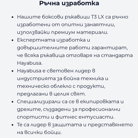
Ръчна изработка
Нашите боксови ръкавици T3 LX са ръчно
изработени от опитни занаятчии,
използвайки премиум материали.
Експертната изработка и
довършителните работи гарантират,
че всяка ръкавица отговаря на стандарта
Hayabusa.
Hayabusa е световен лидер в
индустрията за бойна техника и
техническо облекло с продукти,
предлагани в целия свят.
Специализирали са се в екипировката и
дрехите, създадени за професионални
спортисти и фитнес ентусиасти.
Те са лидер в защитата и представянето
на всички бойци.