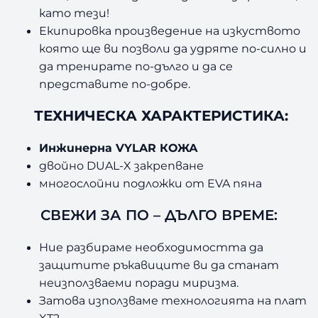
като тези!
Екипировка произведение на изкуството
която ще ви позволи да удряте по-силно и
да тренирате по-дълго и да се
представите по-добре.
ТЕХНИЧЕСКА ХАРАКТЕРИСТИКА:
Инжинерна VYLAR КОЖА
двойно DUAL-X закрепване
многослойни подложки от EVA пяна
СВЕЖИ ЗА ПО – ДЪЛГО ВРЕМЕ:
Ние разбираме необходимостта да
защитите ръкавиците ви да станат
неизползваеми поради миризма.
Затова използваме технологията на плат
XT2.