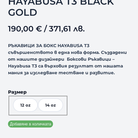
HAYABUSA T3 BLACK
GOLD
190,00
€
/ 371,61 лв.
РЪКАВИЦИ ЗА БОКС HAYABUSA T3
съвършенството в една нова форма. Създадени
от нашите дизайнери Боксови Ръкавици –
Hayabusa T3 са върховия резултат от нашата
мания за изследване тестване и развитие.
Размер
12 oz
14 oz
Добавяне в количката