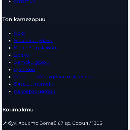
Статии
Топ категории
Бокс
Боксови чували
Боксови ръкавици
Дрехи
Детски дрехи
Суичъри
Фитнес оборудване и аксесоари
Бягащи пътеки
Велоергометри
Контакти
📍
бул. Христо Ботев 67 гр. София / 1303