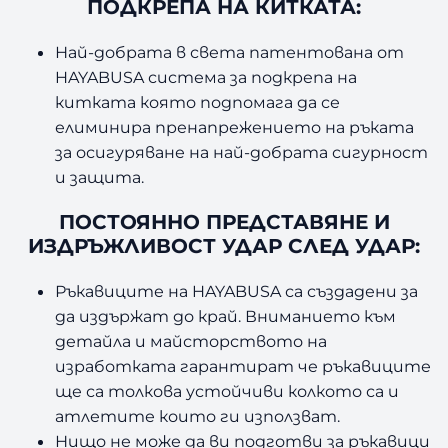
ПОДКРЕПА НА КИТКАТА:
Най-добрата в света патентована от
HAYABUSA система за подкрепа на
китката която подпомага да се
елиминира пренапрежението на ръката
за осигуряване на най-добрата сигурност
и защита.
ПОСТОЯННО ПРЕДСТАВЯНЕ И
ИЗДРЪЖЛИВОСТ УДАР СЛЕД УДАР:
Ръкавиците на HAYABUSA са създадени за
да издържат до край. Вниманието към
детайла и майсторството на
изработката гарантират че ръкавиците
ще са толкова устойчиви колкото са и
атлетите които ги използват.
Нищо не може да ви подготви за ръкавици