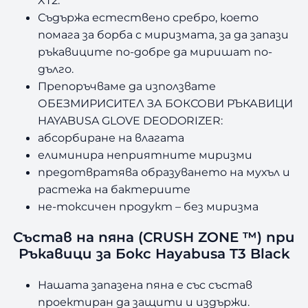
Съдържа естествено сребро, което
помага за борба с миризмата, за да запази
ръкавиците по-добре да миришат по-
дълго.
Препоръчваме да използвате
ОБЕЗМИРИСИТЕЛ ЗА БОКСОВИ РЪКАВИЦИ
HAYABUSA GLOVE DEODORIZER:
абсорбиране на влагата
елиминира неприятните миризми
предотвратява образуването на мухъл и
растежа на бактериите
не-токсичен продукт – без миризма
Състав на пяна (CRUSH ZONE ™) при
Ръкавици за Бокс Hayabusa T3 Black
Нашата запазена пяна е със състав
проектиран да защити и издържи.