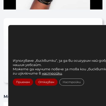
Вижте още…
boxing gloves
HAYABUSA
Hayabusa fightwear
Боксови Ръкавици
боксови ръкавици hayabusa
Използваме „бисквитки“, за да ви осигурим най-до
нашия уебсайт.
БОКСОВИ РЪКАВИЦИ HAYABUSA T3
Можете да научите повече за това кои „бисквитки
BOXING GLOVES BLACK GOLD
ги изключите в
настройки
.
Приемам
Отказвам
Настройки
Може да харесате също