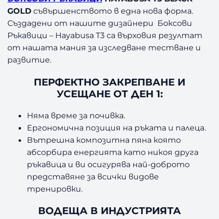
GOLD
съвършенството в една нова форма.
Създадени от нашите дизайнери Боксови
Ръкавици – Hayabusa T3 са върховия резултат
от нашата мания за изследване тестване и
развитие.
ПЕРФЕКТНО ЗАКРЕПВАНЕ И
УСЕЩАНЕ ОТ ДЕН 1:
Няма време за почивка.
Ергономична позиция на ръката и палеца.
Вътрешна композитна пяна която
абсорбира енергията като никоя друга
ръкавица и ви осигурява най-доброто
представяне за всички видове
тренировки.
ВОДЕЩА В ИНДУСТРИЯТА