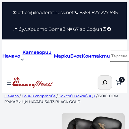
Към
✉ office@leaderfitness.net
📞 +359 877 277 595
съдържанието
Instagram
Faceboo
📍 бул.Христо Ботев № 67 гр.София
Категории
Търсен
Начало
Марки
Блог
Контакти
Търсене
0
Начало
/
Бойни спортове
/
Боксови Ръкавици
/ БОКСОВИ
РЪКАВИЦИ HAYABUSA T3 BLACK GOLD