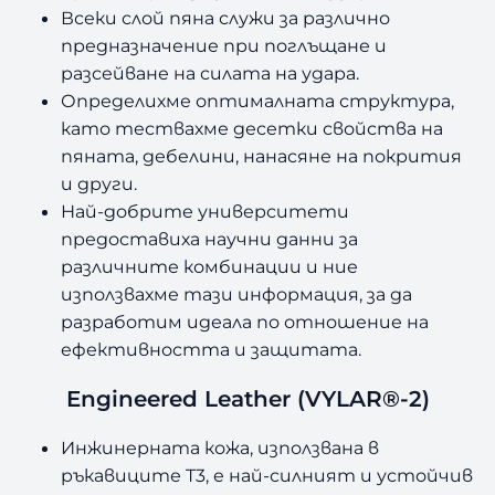
Всеки слой пяна служи за различно
предназначение при поглъщане и
разсейване на силата на удара.
Определихме оптималната структура,
като тествахме десетки свойства на
пяната, дебелини, нанасяне на покрития
и други.
Най-добрите университети
предоставиха научни данни за
различните комбинации и ние
използвахме тази информация, за да
разработим идеала по отношение на
ефективността и защитата.
Engineered Leather (VYLAR®-2)
Инжинерната кожа, използвана в
ръкавиците T3, е най-силният и устойчив