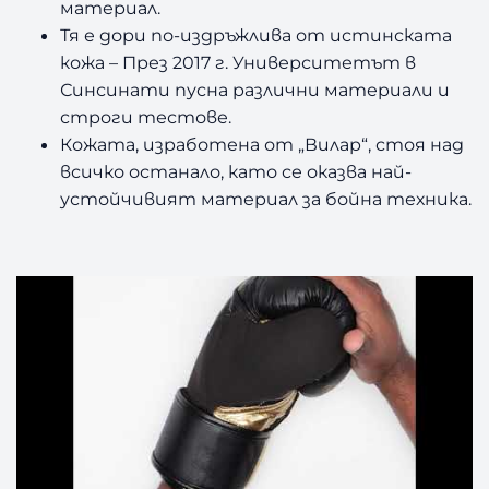
материал.
Тя е дори по-издръжлива от истинската
кожа – През 2017 г. Университетът в
Синсинати пусна различни материали и
строги тестове.
Кожата, изработена от „Вилар“, стоя над
всичко останало, като се оказва най-
устойчивият материал за бойна техника.