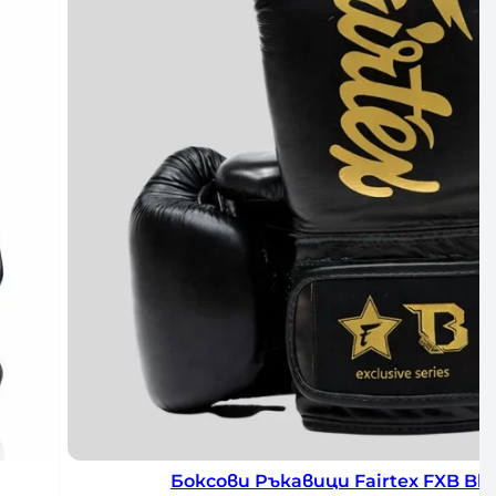
/Gold
Боксови Ръкавици Fairtex F