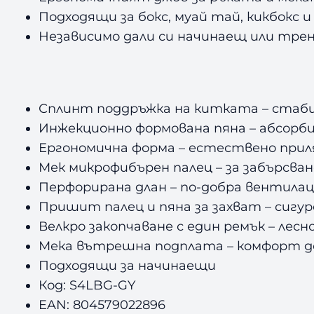
Подходящи за бокс, муай тай, кикбокс 
Независимо дали си начинаещ или тре
Сплинт поддръжка на китката – стаб
Инжекционно формована пяна – абсорби
Ергономична форма – естествено приля
Мек микрофибърен палец – за забърсва
Перфорирана длан – по-добра вентила
Пришит палец и пяна за захват – сигу
Велкро закопчаване с един ремък – лесн
Мека вътрешна подплата – комфорт д
Подходящи за начинаещи
Код: S4LBG-GY
EAN: 804579022896