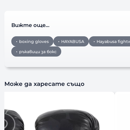
Вижте още…
boxing gloves
HAYABUSA
Hayabusa fight
ръкавици за бокс
Може да харесате също