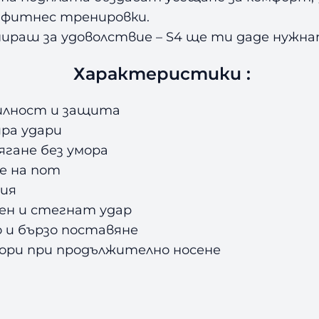
и фитнес тренировки.
нираш за удоволствие – S4 ще ти даде нужн
Характеристики :
илност и защита
ра удари
гане без умора
не на пот
ция
рен и стегнат удар
о и бързо поставяне
ори при продължително носене