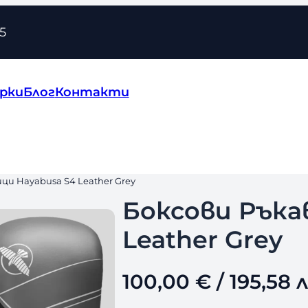
5
рки
Блог
Контакти
ци Hayabusa S4 Leather Grey
Боксови Ръка
Leather Grey
100,00
€
/ 195,58 л