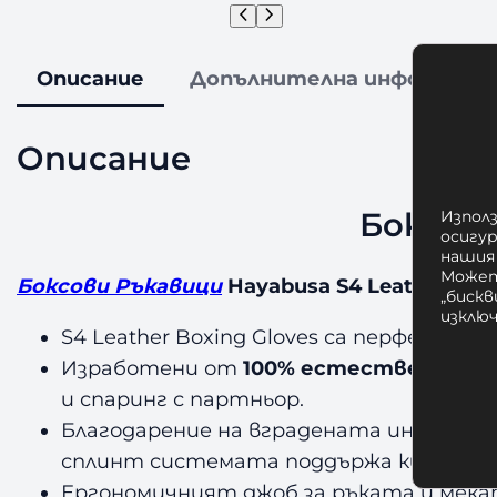
Описание
Допълнителна информаци
Описание
Боксови
Използ
осигу
нашия
Может
Боксови Ръкавици
Hayabusa S4 Leather Gre
„бискв
изклю
S4 Leather Boxing Gloves са перфектни
Изработени от
100% естествена кож
и спаринг с партньор.
Благодарение на вградената инжекцио
сплинт системата поддържа китката 
Ергономичният джоб за ръката и мекат