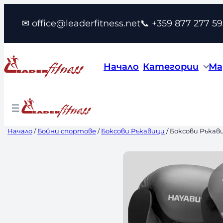
Към
✉ office@leaderfitness.net
📞 +359 877 277 59
съдържанието
Начало
Категории
Ма
Начало
/
Бойни спортове
/
Боксови Ръкавици
/ Боксови Ръкави