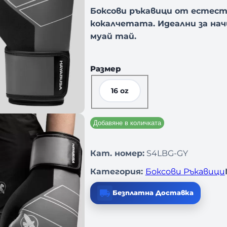
Боксови ръкавици от естест
кокалчетата. Идеални за нач
муай тай.
Размер
16 oz
Добавяне в количката
Кат. номер:
S4LBG-GY
Категория:
Боксови Ръкавици
Безплатна Доставка