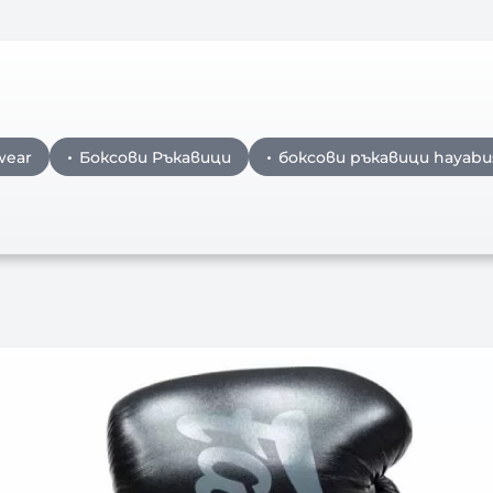
wear
Боксови Ръкавици
боксови ръкавици hayabu