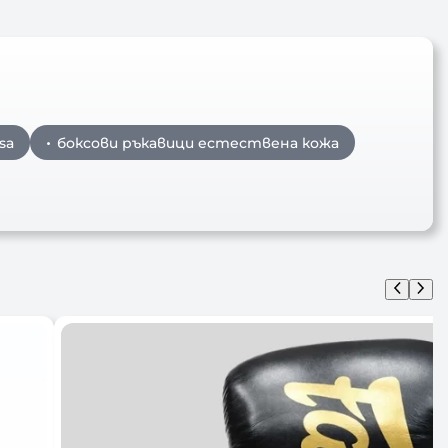
sa
боксови ръкавици естествена кожа