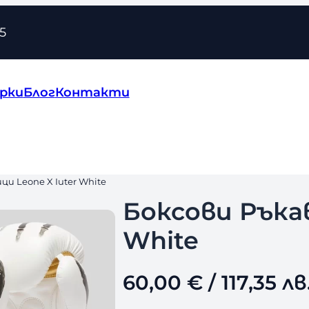
5
рки
Блог
Контакти
ци Leone X Iuter White
Боксови Ръкав
White
60,00
€
/ 117,35 лв