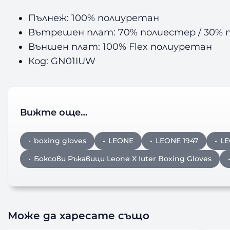
Пълнеж: 100% полиуретан
Вътрешен плат: 70% полиестер / 30% 
Външен плат: 100% Flex полиуретан
Код: GN01IUW
Вижте още…
boxing gloves
LEONE
LEONE 1947
LE
Боксови Ръкавици Leone X Iuter Boxing Gloves
Може да харесате също