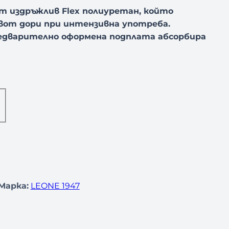
т издръжлив Flex полиуретан, който
ивот дори при интензивна употреба.
едварително оформена подплата абсорбира
Марка:
LEONE 1947