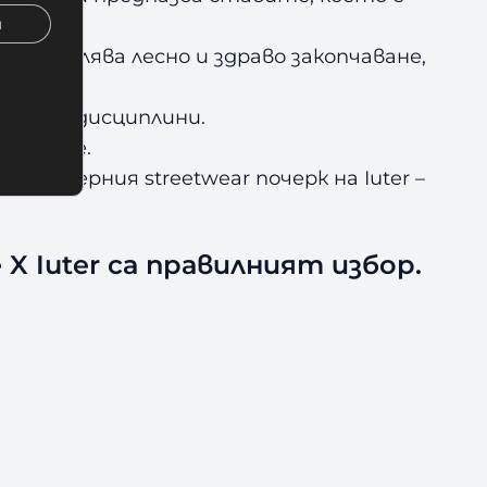
и
позволява лесно и здраво закопчаване,
 ударни дисциплини.
 ръцете.
арактерния streetwear почерк на Iuter
–
 X Iuter
са правилният избор.