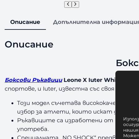
Описание
Допълнителна информаци
Описание
Бокс
Боксови Ръкавици
Leone X Iuter White –
са 
спортове, и Iuter, известна със своя модере
Този модел съчетава висококачествен
избор за атлети, които искат да ком
Използ
Ръкавиците са изработени от издръжли
осигу
употреба.
нашия
Может
Специалната
„NO SHOCK“
предварител