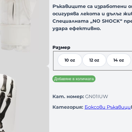
Ръкавиците са изработени о
осигурява лекота и дълъг ж
Специалната
„NO SHOCK“
пр
удара ефективно.
Размер
10 oz
12 oz
14 oz
Добавяне в количката
Кат. номер:
GN01IUW
Категория:
Боксови Ръкавици