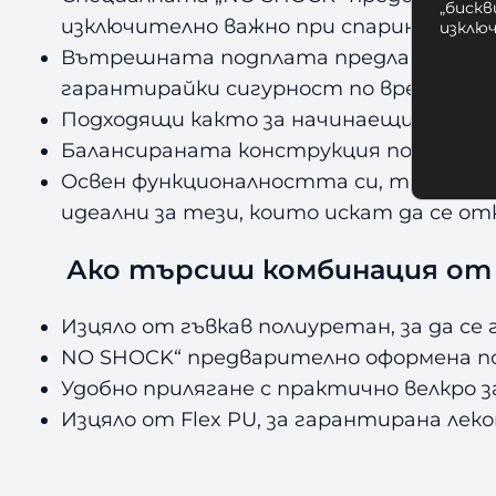
„бискв
изключително важно при спаринг и тре
изклю
Вътрешната подплата предлага комфорт
гарантирайки сигурност по време на 
Подходящи както за начинаещи, така и 
Балансираната конструкция подобрява
Освен функционалността си, тези ръкав
идеални за тези, които искат да се от
Ако търсиш комбинация от
Изцяло от гъвкав полиуретан, за да с
NO SHOCK“ предварително оформена п
Удобно прилягане с практично велкро з
Изцяло от Flex PU, за гарантирана лек