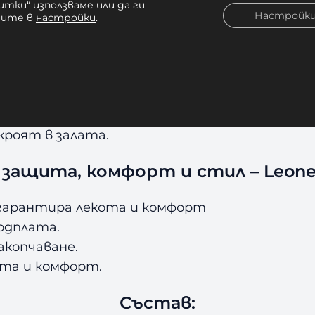
итки“ използваме или да ги
нировки с чувал.
Настройк
чите в
настройки
.
 и стабилност, а удобната велкро лепенка 
тренировка.
за напреднали бойци в бокс, кикбокс и други
 техниката на удара и намалява умората на
ици изпъкват с уникална визия, която носи х
кроят в залата.
 защита, комфорт и стил
– Leone
е гарантира лекота и комфорт
одплата.
акопчаване.
ота и комфорт.
Състав: