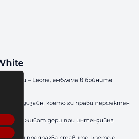
White
ни марки
– Leone,
емблема в бойните
тляващ дизайн, което ги прави перфектен
 и дълъг живот дори при интензивна
тивно и предпазва ставите, което е