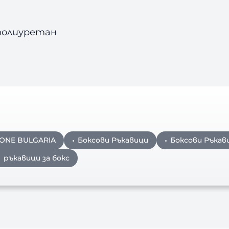
полиуретан
ONE BULGARIA
Боксови Ръкавици
Боксови Ръкав
ръкавици за бокс