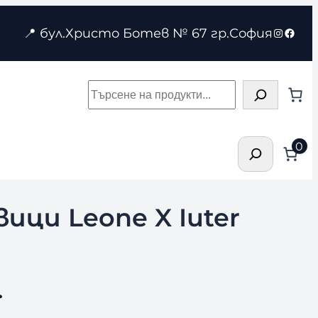
Instagr
Face
📍 бул.Христо Ботев № 67 гр.София
Търсене
Търсене
0
ици Leone X Iuter
.