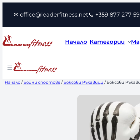
Към
✉ office@leaderfitness.net
📞 +359 877 277 59
съдържанието
Начало
Категории
Ма
Начало
/
Бойни спортове
/
Боксови Ръкавици
/ Боксови Ръкави