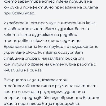
което гарантира естествена позиция на
юмрука и по-ефективно предаване на силата
при всеки удар.
Изработени от премиум синтетична кожа,
ръкавиците съчетават издръжливост и
лекота, като издържат на редовни
тренировки няколко пъти седмично.
Ергономичната конструкция и подсиленото
укрепване около китката осигуряват
стабилна опора и намаляват риска от
контузии по време на интензивна работа с
чувал или на ринга.
В сърцето на защитата стои
тройнослойната пяна с различна плътност,
която поглъща и разпределя ударната
енергия, предпазвайки едновременно вашите
ръце и партньора ви за тренировка.