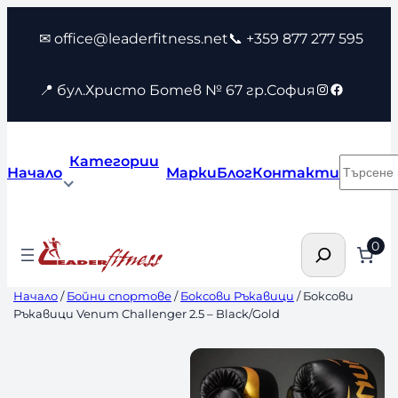
Към
✉ office@leaderfitness.net
📞 +359 877 277 595
съдържанието
Instagram
Faceboo
📍 бул.Христо Ботев № 67 гр.София
Категории
Търсен
Начало
Марки
Блог
Контакти
Търсене
0
Начало
/
Бойни спортове
/
Боксови Ръкавици
/ Боксови
Ръкавици Venum Challenger 2.5 – Black/Gold