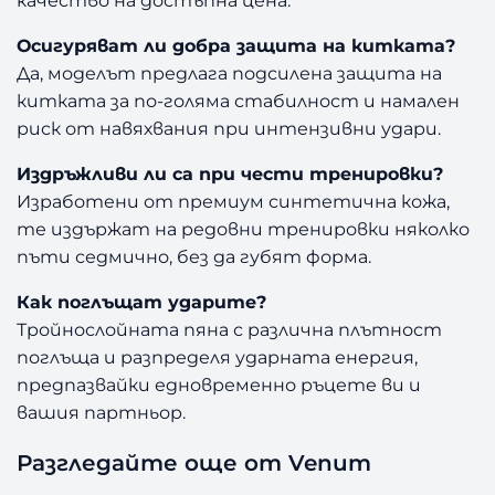
Осигуряват ли добра защита на китката?
Да, моделът предлага подсилена защита на
китката за по-голяма стабилност и намален
риск от навяхвания при интензивни удари.
Издръжливи ли са при чести тренировки?
Изработени от премиум синтетична кожа,
те издържат на редовни тренировки няколко
пъти седмично, без да губят форма.
Как поглъщат ударите?
Тройнослойната пяна с различна плътност
поглъща и разпределя ударната енергия,
предпазвайки едновременно ръцете ви и
вашия партньор.
Разгледайте още от Venum