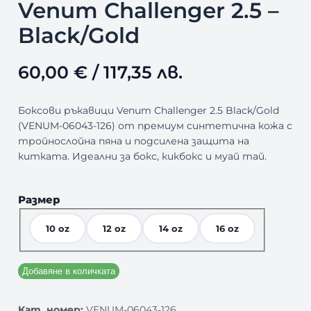
Venum Challenger 2.5 –
Black/Gold
60,00
€
/ 117,35 лв.
Боксови ръкавици Venum Challenger 2.5 Black/Gold
(VENUM-06043-126) от премиум синтетична кожа с
тройнослойна пяна и подсилена защита на
китката. Идеални за бокс, кикбокс и муай тай.
Размер
10 oz
12 oz
14 oz
16 oz
Добавяне в количката
Кат. номер:
VENUM-06043-126