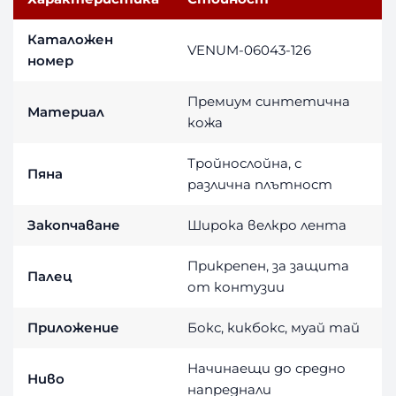
Каталожен
VENUM-06043-126
номер
Премиум синтетична
Материал
кожа
Тройнослойна, с
Пяна
различна плътност
Закопчаване
Широка велкро лента
Прикрепен, за защита
Палец
от контузии
Приложение
Бокс, кикбокс, муай тай
Начинаещи до средно
Ниво
напреднали