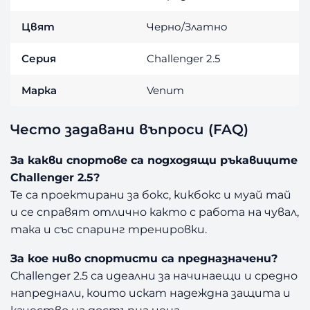
Цвят
Черно/Златно
Серия
Challenger 2.5
Марка
Venum
Често задавани въпроси (FAQ)
За какви спортове са подходящи ръкавиците
Challenger 2.5?
Те са проектирани за бокс, кикбокс и муай тай
и се справят отлично както с работа на чувал,
така и със спаринг тренировки.
За кое ниво спортисти са предназначени?
Challenger 2.5 са идеални за начинаещи и средно
напреднали, които искат надеждна защита и
качество на достъпна цена.