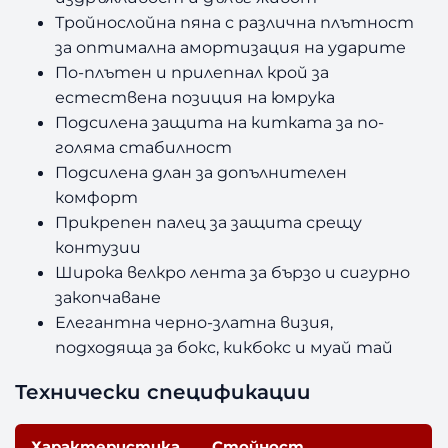
Тройнослойна пяна с различна плътност
за оптимална амортизация на ударите
По-плътен и прилепнал крой за
естествена позиция на юмрука
Подсилена защита на китката за по-
голяма стабилност
Подсилена длан за допълнителен
комфорт
Прикрепен палец за защита срещу
контузии
Широка велкро лента за бързо и сигурно
закопчаване
Елегантна черно-златна визия,
подходяща за бокс, кикбокс и муай тай
Технически спецификации
Характеристика
Стойност