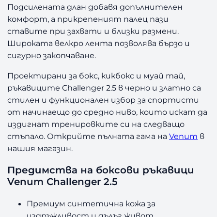
Подсилената длан добавя допълнителен
комфорт, а прикрепеният палец пази
ставите при захвати и близки размени.
Широката велкро лента позволява бързо и
сигурно закопчаване.
Проектирани за бокс, кикбокс и муай тай,
ръкавиците Challenger 2.5 в черно и златно са
стилен и функционален избор за спортисти
от начинаещо до средно ниво, които искат да
издигнат тренировките си на следващо
стъпало. Открийте пълната гама на
Venum
в
нашия магазин.
Предимства на боксови ръкавици
Venum Challenger 2.5
Премиум синтетична кожа за
издръжливост и дълъг живот