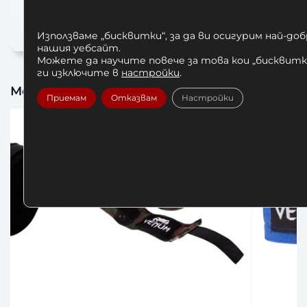
ръкавици за бокс
Използваме „бисквитки“, за да ви осигурим най-до
нашия уебсайт.
Можете да научите повече за това кои „бисквитки
ги изключите в
настройки
.
Може да харесате също
Приемам
Отказвам
Настройки