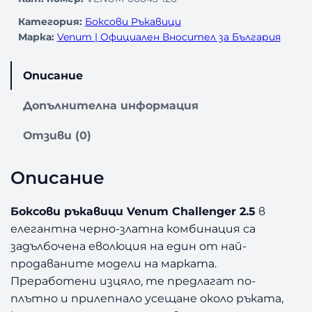
Категория:
Боксови Ръкавици
Марка:
Venum | Официален Вносител за България
Описание
Допълнителна информация
Отзиви (0)
Описание
Боксови ръкавици Venum Challenger 2.5
в
елегантна черно-златна комбинация са
задълбочена еволюция на един от най-
продаваните модели на марката.
Преработени изцяло, те предлагат по-
плътно и прилепнало усещане около ръката,