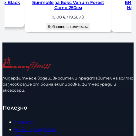
orest
БИНТОВЕ ЗА БОКС VENUM
Бинто
HADWRAPS 250 cm BLUE
Han
10,00
€
/ 19,56 лв.
1
Добавяне в количката
До
Лидерфитнес е водещ вносител и представител на голямо
разнообразие от бойна екипировка, фитнес уреди и
аксесоари.
Полезно
Начало
Нови продукти