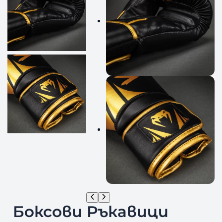
Боксови Ръкавици