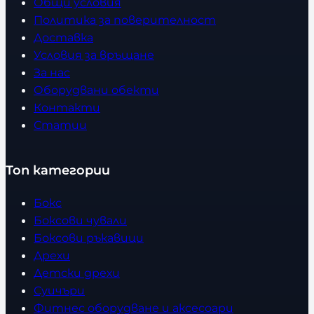
Общи условия
Политика за поверителност
Доставка
Условия за връщане
За нас
Оборудвани обекти
Контакти
Статии
Топ категории
Бокс
Боксови чували
Боксови ръкавици
Дрехи
Детски дрехи
Суичъри
Фитнес оборудване и аксесоари