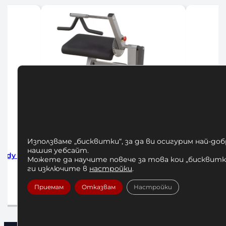
Използваме „бисквитки“, за да ви осигурим най-до
нашия уебсайт.
епс – Трицепс машина Body
ВИСИЛКА ЗА НАБИРА
Можете да научите повече за това кои „бисквитки
Solid GCBT380
КОФИЧКИ BODY SOLID P
ги изключите в
настройки
.
660,00
€
385,00
€
Приемам
Отказвам
Настройки
Добавяне в количката
Добавяне в количката