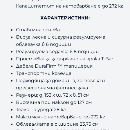
Капацитетът на натоварване е до 272 кг.
ХАРАКТЕРИСТИКИ:
Стабилна основа
Бърза, лесна и сигурна регулируема
облегалка в 6 позиции
Регулируема седалка в 8 позиции
Приставка за задържане на крака T-Bar
Дебела DuraFirm ™ тапицерия
Транспортни колелца
Подходяща за домашна, хотелска и
професионална фитнес зала
Размери: д. 153 х ш. 72 х в. 51 см
Височина при наклон до 127 см
Тегло на уреда: 28 кг
Максимално натоварване: до 272 кг
Облегалката е с ширина 23,75 см