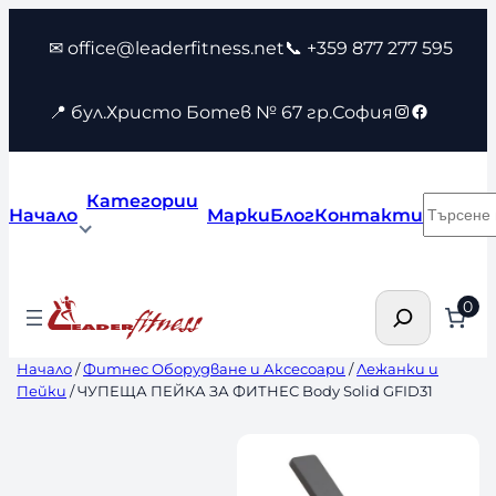
Към
✉ office@leaderfitness.net
📞 +359 877 277 595
съдържанието
Instagram
Faceboo
📍 бул.Христо Ботев № 67 гр.София
Категории
Търсен
Начало
Марки
Блог
Контакти
Търсене
0
Начало
/
Фитнес Оборудване и Аксесоари
/
Лежанки и
Пейки
/ ЧУПЕЩА ПЕЙКА ЗА ФИТНЕС Body Solid GFID31