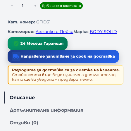
к
−
+
Добавяне в количката
о
л
Кат. номер:
GFID31
и
Категория:
Лежанки и Пейки
Марка:
BODY SOLID
ч
е
24 Месеца Гаранция
с
т
Направете запитване за срок на доставка
в
о
Разходите за доставка са за сметка на клиента.
з
Стойността й̆ ще бъде изчислена допълнително,
а
като ще ви уведомим предварително.
Ч
У
П
Описание
Е
Щ
Допълнителна информация
А
П
Отзиви (0)
Е