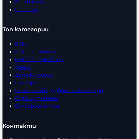
Контакти
Статии
Топ категории
Бокс
Боксови чували
Боксови ръкавици
Дрехи
Детски дрехи
Суичъри
Фитнес оборудване и аксесоари
Бягащи пътеки
Велоергометри
Контакти