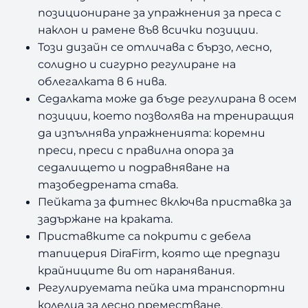
G
позициониране за упражнения за преса с
F
наклон и рамене във всички позиции.
I
Този дизайн се отличава с бързо, лесно,
D
солидно и сигурно регулиране на
3
1
облегалката в 6 нива.
Седалката може да бъде регулирана в осем
позиции, което позволява на трениращия
да изпълнява упражненията: коремни
преси, преси с правилна опора за
седалището и подравняване на
тазобедрената става.
Пейката за фитнес включва приставка за
задържане на краката.
Приставките са покрити с дебела
тапицерия DiraFirm, която ще предпази
крайниците ви от наранявания.
Регулируемата пейка има транспортни
колелца за лесно преместване.