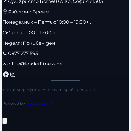
📍
бул. Христо Ботев 67 гр. София / 1303
🕒 Работно Време :
Понеделник – Петък: 10:00 – 19:00 ч.
Събота: 11:00 – 17:00 ч.
Неделя: Почивен ден
📞
0877 277 595
✉
office@leaderfitness.net
Facebook
Instagram
© 2026 Лидерфитнес. Всички права запазени.
Powered by
WebStation™