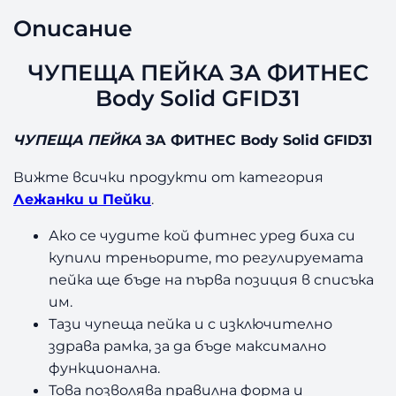
Й
Описание
К
А
ЧУПЕЩА ПЕЙКА ЗА ФИТНЕС
З
А
Body Solid GFID31
Ф
И
ЧУПЕЩА ПЕЙКА
ЗА ФИТНЕС Body Solid GFID31
Т
Н
Вижте всички продукти от категория
Е
Лежанки и Пейки
.
С
B
Ако се чудите кой фитнес уред биха си
o
купили треньорите, то регулируемата
d
пейка ще бъде на първа позиция в списъка
y
им.
S
Тази чупеща пейка и с изключително
o
l
здрава рамка, за да бъде максимално
i
функционална.
d
Това позволява правилна форма и