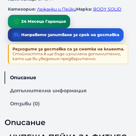
о
з
Категория:
Лежанки и Пейки
Марка:
BODY SOLID
а
Ч
24 Месеца Гаранция
У
П
Направете запитване за срок на доставка
Е
Щ
Разходите за доставка са за сметка на клиента.
А
Стойността й̆ ще бъде изчислена допълнително,
като ще ви уведомим предварително.
П
Е
Й
Описание
К
А
Допълнителна информация
З
А
Отзиви (0)
Ф
И
Т
Описание
Н
Е