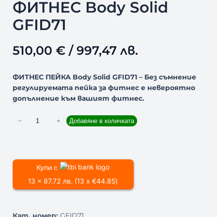
ФИТНЕС Body Solid
GFID71
510,00
€
/ 997,47 лв.
ФИТНЕС ПЕЙКА Body Solid GFID71 – Без съмнение
регулируемата пейка за фитнес е невероятно
допълнение към вашият фитнес.
к
−
+
Добавяне в количката
о
л
и
ч
Купи с
е
13 x 87.72 лв. (13 x €44.85)
с
т
в
Кат. номер:
GFID71