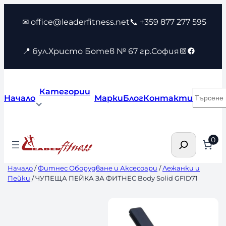
Към
✉ office@leaderfitness.net
📞 +359 877 277 595
съдържанието
Instagram
Faceboo
📍 бул.Христо Ботев № 67 гр.София
Категории
Търсен
Начало
Марки
Блог
Контакти
Търсене
0
Начало
/
Фитнес Оборудване и Аксесоари
/
Лежанки и
Пейки
/ ЧУПЕЩА ПЕЙКА ЗА ФИТНЕС Body Solid GFID71