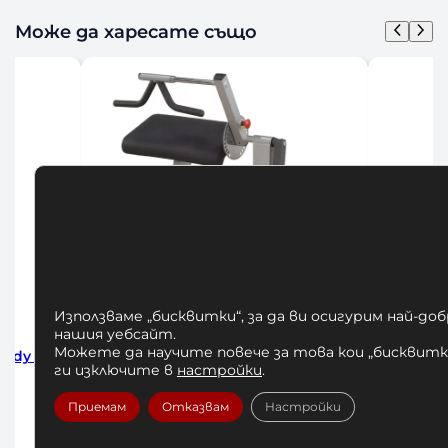
Може да харесате също
Използваме „бисквитки“, за да ви осигурим най-до
нашия уебсайт.
Можете да научите повече за това кои „бисквитки
 Body
ВИСИЛКА ЗА НАБИРАНЕ И
ВИСИЛ
ги изключите в
настройки
.
КОФИЧКИ BODY SOLID PVKC83X
КОФИЧКИ 
385,00
€
/ 752,99 лв.
234
Приемам
Отказвам
Настройки
Добавяне в количката
До