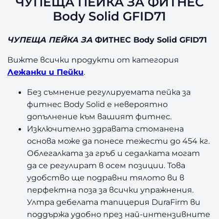
ЧУПЕЩА ПЕЙКА ЗА ФИТНЕС
С
Body Solid GFID71
B
o
ЧУПЕЩА ПЕЙКА ЗА
ФИТНЕС Body Solid GFID71
d
y
Вижте всички продукти от категория
S
Лежанки и Пейки
.
o
l
Без съмнение регулируемата пейка за
i
фитнес Body Solid е невероятно
d
G
допълнение към вашият фитнес.
F
Изключително здравата стоманена
I
основа може да понесе тежести до 454 кг.
D
Облегалката за гръб и седалката могат
7
да се регулират в осем позиции. Това
1
удобство ще подравни тялото ви в
перфектна поза за всички упражнения.
Ултра дебелата тапицерия DuraFirm ви
поддържа удобно през най-интензивните