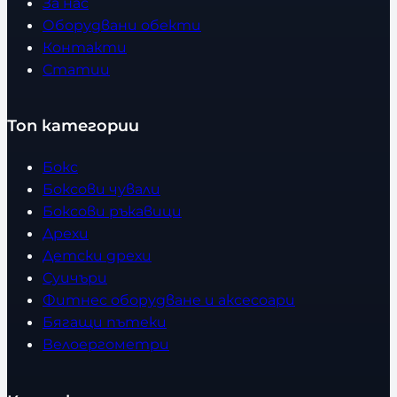
За нас
Оборудвани обекти
Контакти
Статии
Топ категории
Бокс
Боксови чували
Боксови ръкавици
Дрехи
Детски дрехи
Суичъри
Фитнес оборудване и аксесоари
Бягащи пътеки
Велоергометри