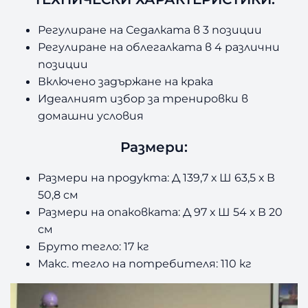
P
F
Регулиране на Седалката в 3 позиции
I
Регулиране на облегалката в 4 различни
D
позиции
1
Включено задържане на крака
3
Идеалният избор за тренировки в
0
домашни условия
X
Размери:
Размери на продукта: Д 139,7 х Ш 63,5 х В
50,8 см
Размери на опаковката: Д 97 х Ш 54 х В 20
см
Бруто тегло: 17 кг
Макс. тегло на потребителя: 110 кг