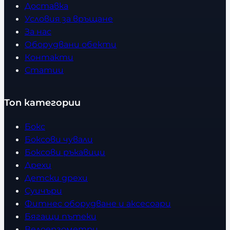
Доставка
Условия за връщане
За нас
Оборудвани обекти
Контакти
Статии
Топ категории
Бокс
Боксови чували
Боксови ръкавици
Дрехи
Детски дрехи
Суичъри
Фитнес оборудване и аксесоари
Бягащи пътеки
Велоергометри