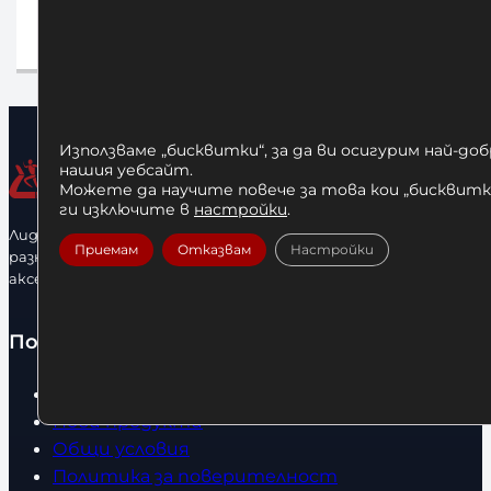
660,00
€
а
Добавяне в количката
Използваме „бисквитки“, за да ви осигурим най-до
нашия уебсайт.
Можете да научите повече за това кои „бисквитки
ги изключите в
настройки
.
Лидерфитнес е водещ вносител и представител на голямо
Приемам
Отказвам
Настройки
разнообразие от бойна екипировка, фитнес уреди и
аксесоари.
Полезно
Начало
Нови продукти
Общи условия
Политика за поверителност