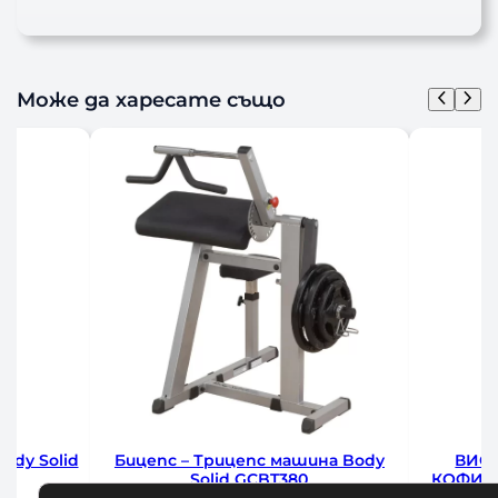
Може да харесате също
dy Solid
Бицепс – Трицепс машина Body
ВИС
Solid GCBT380
КОФИЧК