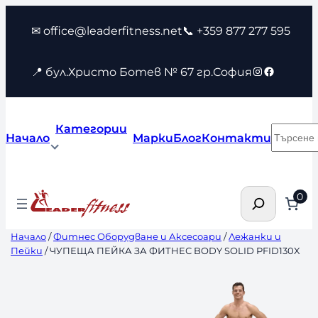
Към
✉ office@leaderfitness.net
📞 +359 877 277 595
съдържанието
Instagram
Faceboo
📍 бул.Христо Ботев № 67 гр.София
Категории
Търсен
Начало
Марки
Блог
Контакти
Търсене
0
Начало
/
Фитнес Оборудване и Аксесоари
/
Лежанки и
Пейки
/ ЧУПЕЩА ПЕЙКА ЗА ФИТНЕС BODY SOLID PFID130X