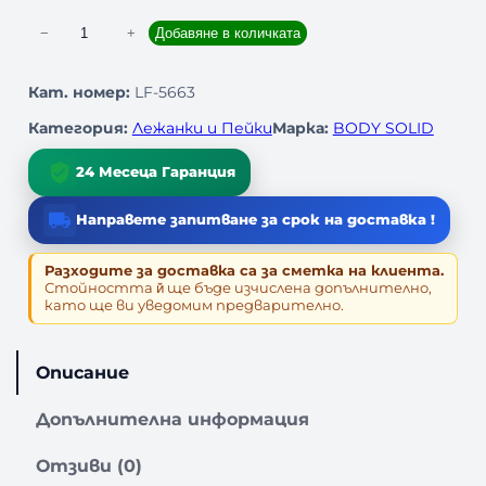
к
−
+
Добавяне в количката
о
л
Кат. номер:
LF-5663
и
Категория:
Лежанки и Пейки
Марка:
BODY SOLID
ч
е
24 Месеца Гаранция
с
т
Направете запитване за срок на доставка !
в
о
Разходите за доставка са за сметка на клиента.
з
Стойността й̆ ще бъде изчислена допълнително,
а
като ще ви уведомим предварително.
Ч
У
П
Описание
Е
Щ
Допълнителна информация
А
П
Отзиви (0)