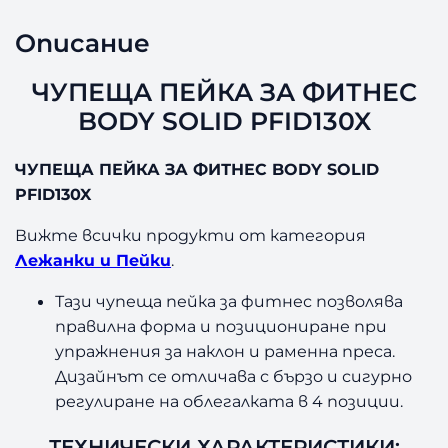
Е
Й
Описание
К
А
ЧУПЕЩА ПЕЙКА ЗА ФИТНЕС
З
А
BODY SOLID PFID130X
Ф
И
ЧУПЕЩА ПЕЙКА ЗА ФИТНЕС BODY SOLID
Т
PFID130X
Н
Е
Вижте всички продукти от категория
С
Лежанки и Пейки
.
B
O
Тази чупеща пейка за фитнес позволява
D
правилна форма и позициониране при
Y
упражнения за наклон и раменна преса.
S
Дизайнът се отличава с бързо и сигурно
O
L
регулиране на облегалката в 4 позиции.
I
D
ТЕХНИЧЕСКИ ХАРАКТЕРИСТИКИ: