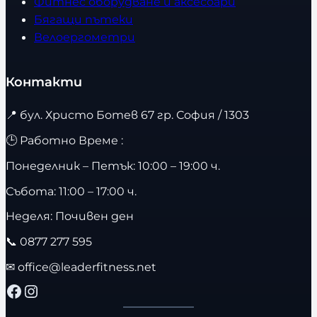
Фитнес оборудване и аксесоари
Бягащи пътеки
Велоергометри
Контакти
📍
бул. Христо Ботев 67 гр. София / 1303
🕒 Работно Време :
Понеделник – Петък: 10:00 – 19:00 ч.
Събота: 11:00 – 17:00 ч.
Неделя: Почивен ден
📞
0877 277 595
✉
office@leaderfitness.net
Facebook
Instagram