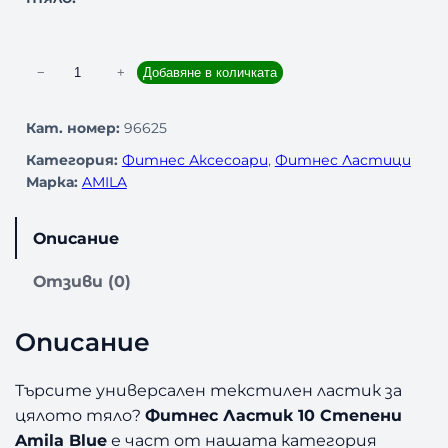
к
−
+
Добавяне в количката
о
л
Кат. номер:
96625
и
Категория:
Фитнес Аксесоари
, 
Фитнес Ластици
ч
Марка:
AMILA
е
с
т
Описание
в
о
Отзиви (0)
з
а
Описание
Ф
и
т
Търсите универсален текстилен ластик за
н
цялото тяло?
Фитнес Ластик 10 Степени
е
Amila Blue
е част от нашата категория