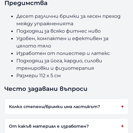
Предимства
Десет различни бримки за лесен преход
между упражненията
Подходящ за всяко фитнес ниво
Удобен, компактен и ефективен за
цялото тяло
Изработен от полиестер и латекс
Подходящ за йога, кардио, силови
тренировки и физиотерапия
Размери 112 x 5 см
Често задавани въпроси
Колко степени/бримки има ластикът?
От какъв материал е изработен?