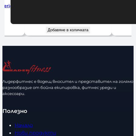
 Series
Алуминиеви Заключващи Скоби за
Алумини
Лост Ф50
Оли
25,00
€
/ 48,90 лв.
а
Добавяне в количката
Лидерфитнес е водещ вносител и представител на голямо
разнообразие от бойна екипировка, фитнес уреди и
аксесоари.
Полезно
Начало
Нови продукти