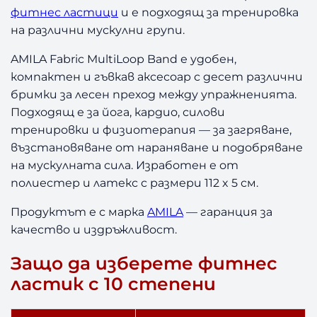
с
фитнес ластици
и е подходящ за тренировка
Л
на различни мускулни групи.
а
с
AMILA Fabric MultiLoop Band е удобен,
т
компактен и гъвкав аксесоар с десет различни
и
бримки за лесен преход между упражненията.
к
1
Подходящ е за йога, кардио, силови
0
тренировки и физиотерапия — за загряване,
С
възстановяване от нараняване и подобряване
т
на мускулната сила. Изработен е от
е
полиестер и латекс с размери 112 x 5 см.
п
е
Продуктът е с марка
AMILA
— гаранция за
н
качество и издръжливост.
и
A
Защо да изберете фитнес
m
ластик с 10 степени
i
l
a