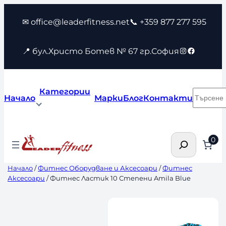
Към
✉ office@leaderfitness.net
📞 +359 877 277 595
съдържанието
Instagram
Faceboo
📍 бул.Христо Ботев № 67 гр.София
Категории
Търсен
Начало
Марки
Блог
Контакти
Търсене
0
Начало
/
Фитнес Оборудване и Аксесоари
/
Фитнес
Аксесоари
/ Фитнес Ластик 10 Степени Amila Blue