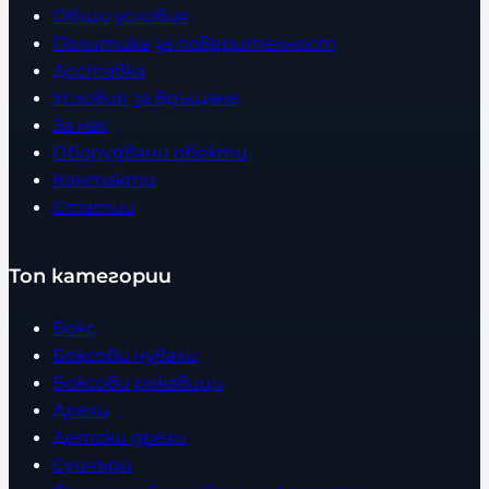
Общи условия
Политика за поверителност
Доставка
Условия за връщане
За нас
Оборудвани обекти
Контакти
Статии
Топ категории
Бокс
Боксови чували
Боксови ръкавици
Дрехи
Детски дрехи
Суичъри