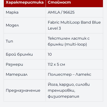
Характеристика
Стойност
B
l
Марка
AMILA / 96625
u
e
Fabric MultiLoop Band Blue
Модел
Level 3
Текстилен ластик с
Тип
бримки (multi-loop)
Брой бримки
10
Размери
112 x 5 см
Материал
Полиестер – Латекс
Йога, кардио, силови
Предназначение
тренировки,
физиотерапия