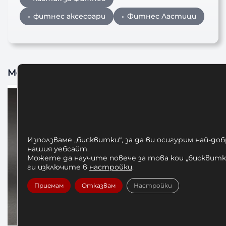
фитнес аксесоари
Фитнес Ластици
Може да харесате също
Използваме „бисквитки“, за да ви осигурим най-до
нашия уебсайт.
Можете да научите повече за това кои „бисквитки
ги изключите в
настройки
.
Приемам
Отказвам
Настройки