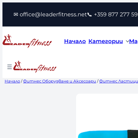
Към
✉ office@leaderfitness.net
📞 +359 877 277 59
съдържанието
Начало
Категории
Ма
Начало
/
Фитнес Оборудване и Аксесоари
/
Фитнес Ластиц