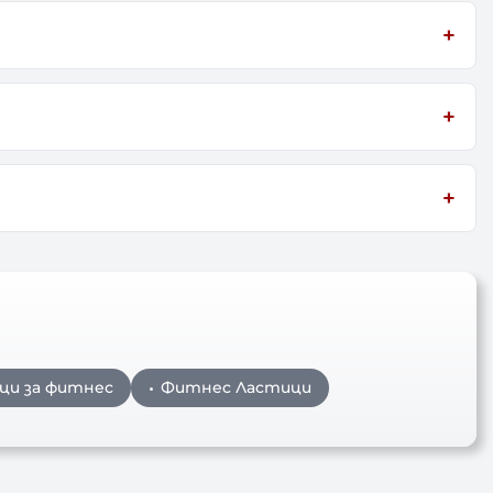
ци за фитнес
Фитнес Ластици