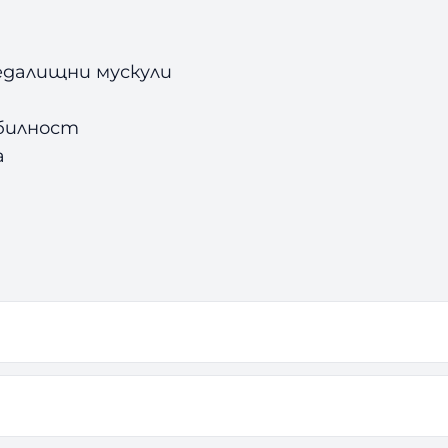
седалищни мускули
абилност
а