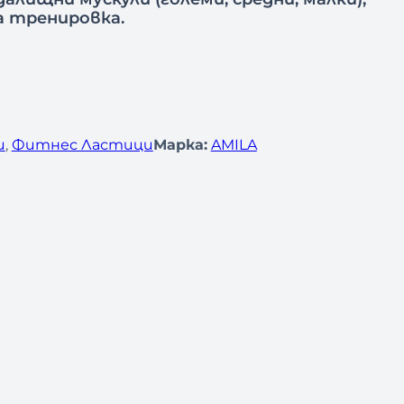
а тренировка.
и
, 
Фитнес Ластици
Марка:
AMILA