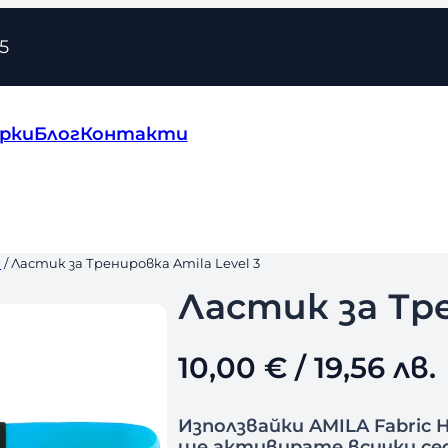
5
рки
Блог
Контакти
и
/ Ластик за Тренировка Amila Level 3
Ластик за Тре
10,00
€
/ 19,56 лв.
Използвайки AMILA Fabric H
ще активирате всички седа