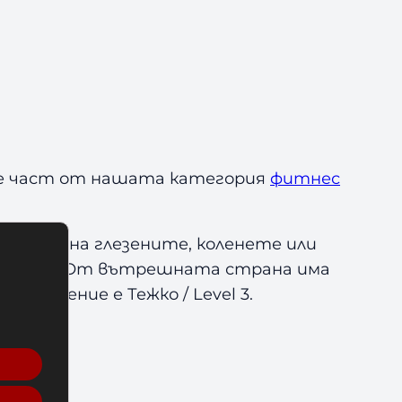
е част от нашата категория
фитнес
авя се на глезените, коленете или
 мускули. От вътрешната страна има
тивление е Тежко / Level 3.