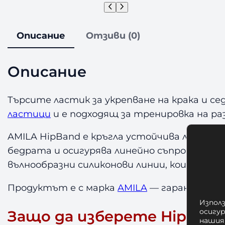
Описание
Отзиви (0)
Описание
Търсите ластик за укрепване на крака и с
ластици
и е подходящ за тренировка на раз
AMILA HipBand е кръгла устойчива лента о
бедрата и осигурява линейно съпротивлен
вълнообразни силиконови линии, които ста
Продуктът е с марка
AMILA
— гаранция за 
Използ
Защо да изберете HipBand
осигу
нашия