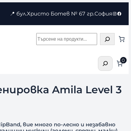
Instagr
Face
📍 бул.Христо Ботев № 67 гр.София
Търсене
Търсене
0
нировка Amila Level 3
ipBand, вие много по-лесно и незабавно
лищни мускули (големи, средни, малки),