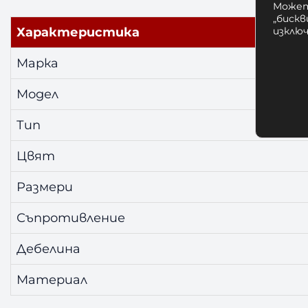
Может
„бискв
изклю
Характеристика
Марка
Модел
Тип
Цвят
Размери
Съпротивление
Дебелина
Материал