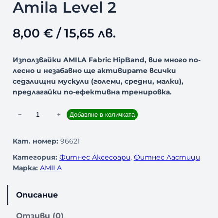
Amila Level 2
8,00
€
/ 15,65 лв.
Използвайки AMILA Fabric HipBand, вие много по-
лесно и незабавно ще активирате всички
седалищни мускули (големи, средни, малки),
предлагайки по-ефективна тренировка.
к
−
+
Добавяне в количката
о
л
Кат. номер:
96621
и
Категория:
Фитнес Аксесоари
, 
Фитнес Ластици
ч
Марка:
AMILA
е
с
т
Описание
в
о
Отзиви (0)