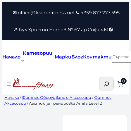
Към
✉ office@leaderfitness.net
📞 +359 877 277 595
съдържанието
Instagram
Faceboo
📍 бул.Христо Ботев № 67 гр.София
Категории
Търсен
Начало
Марки
Блог
Контакти
Търсене
0
Начало
/
Фитнес Оборудване и Аксесоари
/
Фитнес
Аксесоари
/ Ластик за Тренировка Amila Level 2