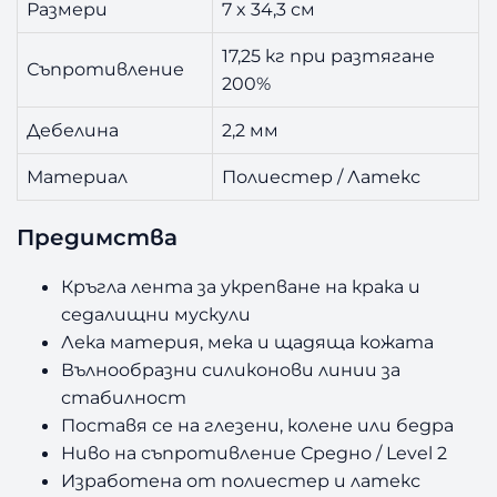
Размери
7 x 34,3 см
17,25 кг при разтягане
Съпротивление
200%
Дебелина
2,2 мм
Материал
Полиестер / Латекс
Предимства
Кръгла лента за укрепване на крака и
седалищни мускули
Лека материя, мека и щадяща кожата
Вълнообразни силиконови линии за
стабилност
Поставя се на глезени, колене или бедра
Ниво на съпротивление Средно / Level 2
Изработена от полиестер и латекс