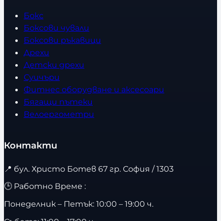
Бокс
Боксови чували
Боксови ръкавици
Дрехи
Детски дрехи
Суичъри
Фитнес оборудване и аксесоари
Бягащи пътеки
Велоергометри
Контакти
📍
бул. Христо Ботев 67 гр. София / 1303
🕒 Работно Време :
Понеделник – Петък: 10:00 – 19:00 ч.