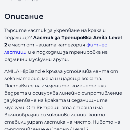
з
а
Описание
Л
а
с
Търсите ластик за укрепване на крака и
т
седалище?
Ластик за Тренировка Amila Level
и
2
е част от нашата категория
фитнес
к
ластици
и е подходящ за тренировка на
з
различни мускулни групи.
а
Т
AMILA HipBand е кръгла устойчива лента от
р
лека материя, мека и щадяща кожата.
е
Поставя се на глезените, коленете или
н
и
бедрата и осигурява линейно съпротивление
р
за укрепване на краката и седалищните
о
мускули. От вътрешната страна има
в
вълнообразни силиконови линии, които
к
стабилизират ластика на място. Нивото на
а
съпротивление е Средно / Level 2.