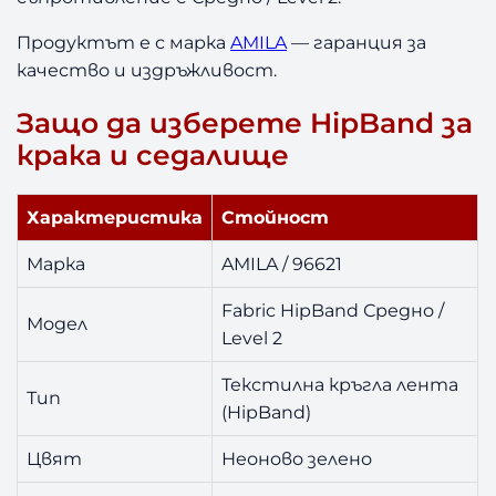
A
m
Продуктът е с марка
AMILA
— гаранция за
i
качество и издръжливост.
l
a
Защо да изберете HipBand за
L
e
крака и седалище
v
e
Характеристика
Стойност
l
2
Марка
AMILA / 96621
Fabric HipBand Средно /
Модел
Level 2
Текстилна кръгла лента
Тип
(HipBand)
Цвят
Неоново зелено