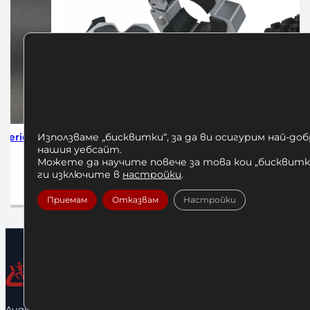
Използваме „бисквитки“, за да ви осигурим най-до
коби за
Бухалка-гира Amila Clubbell 12кг
Бухалка-г
нашия уебсайт.
105,00
€
/ 205,36 лв.
7
Можете да научите повече за това кои „бисквитки
ги изключите в
настройки
.
Добавяне в количката
До
Приемам
Отказвам
Настройки
Лидерфитнес е водещ вносител и представител на голямо