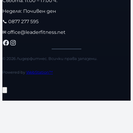
Събота: 11:00 – 17:00 ч.
Неделя: Почивен ден
📞
0877 277 595
✉
office@leaderfitness.net
Facebook
Instagram
© 2026 Лидерфитнес. Всички права запазени.
Powered by
WebStation™