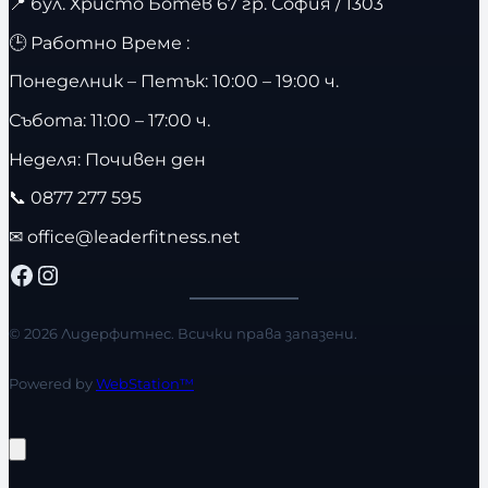
📍
бул. Христо Ботев 67 гр. София / 1303
🕒 Работно Време :
Понеделник – Петък: 10:00 – 19:00 ч.
Събота: 11:00 – 17:00 ч.
Неделя: Почивен ден
📞
0877 277 595
✉
office@leaderfitness.net
Facebook
Instagram
© 2026 Лидерфитнес. Всички права запазени.
Powered by
WebStation™