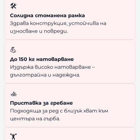
🛠️
Солидна стоманена рамка
Здрава конструкция, устойчива на
износване и повреди.
💪
До 150 кг натоварване
Издържа високо натоварване –
дълготрайна и надеждна.
🚣
Приставка за гребане
Подходяща за ред с близък хват към
центъра на гърба.
🏋️