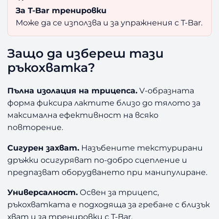
За T-Bar тренировки
Може да се използва и за упражнения с T-Bar.
Защо да избереш тази
ръкохватка?
Пълна изолация на трицепса.
V-образната
форма фиксира лактите близо до тялото за
максимална ефективност на всяко
повторение.
Сигурен захват.
Назъбените текстурирани
дръжки осигуряват по-добро сцепление и
предпазват оборудването при манипулиране.
Универсалност.
Освен за трицепс,
ръкохватката е подходяща за гребане с близък
хват и за тренировки с T-Bar.