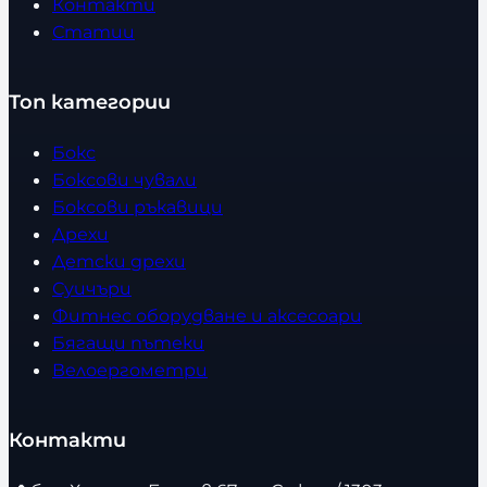
Контакти
Статии
Топ категории
Бокс
Боксови чували
Боксови ръкавици
Дрехи
Детски дрехи
Суичъри
Фитнес оборудване и аксесоари
Бягащи пътеки
Велоергометри
Контакти