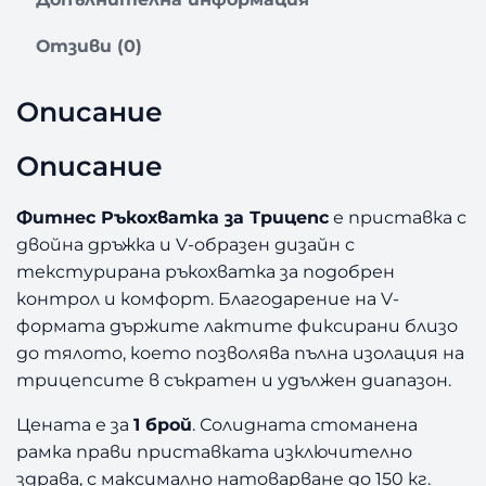
а
Ф
Отзиви (0)
И
Т
Н
Описание
Е
С
Описание
Р
Ъ
Фитнес Ръкохватка за Трицепс
е приставка с
К
О
двойна дръжка и V-образен дизайн с
Х
текстурирана ръкохватка за подобрен
В
контрол и комфорт. Благодарение на V-
А
формата държите лактите фиксирани близо
Т
до тялото, което позволява пълна изолация на
К
трицепсите в съкратен и удължен диапазон.
А
З
Цената е за
1 брой
. Солидната стоманена
А
рамка прави приставката изключително
Т
здрава, с максимално натоварване до 150 кг.
Р