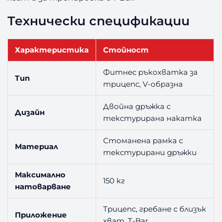
Технически спецификации
Характеристика
Стойност
Фитнес ръкохватка за
Тип
трицепс, V-образна
Двойна дръжка с
Дизайн
текстурирана накатка
Стоманена рамка с
Материал
текстурирани дръжки
Максимално
150 кг
натоварване
Трицепс, гребане с близък
Приложение
хват, T-Bar