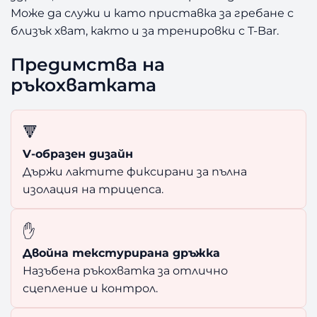
Може да служи и като приставка за гребане с
И
Ц
близък хват, както и за тренировки с T-Bar.
Е
П
Предимства на
С
ръкохватката
🔻
V-образен дизайн
Държи лактите фиксирани за пълна
изолация на трицепса.
✋
Двойна текстурирана дръжка
Назъбена ръкохватка за отлично
сцепление и контрол.