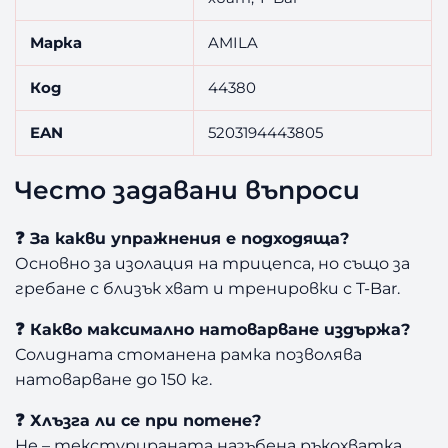
Марка
AMILA
Код
44380
EAN
5203194443805
Често задавани въпроси
❓ За какви упражнения е подходяща?
Основно за изолация на трицепса, но също за
гребане с близък хват и тренировки с T-Bar.
❓ Какво максимално натоварване издържа?
Солидната стоманена рамка позволява
натоварване до 150 кг.
❓ Хлъзга ли се при потене?
Не – текстурираната назъбена ръкохватка