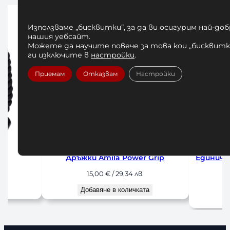
Използваме „бисквитки“, за да ви осигурим най-до
нашия уебсайт.
Можете да научите повече за това кои „бисквитки
ги изключите в
настройки
.
Приемам
Отказвам
Настройки
rip
Единична Ръкохватка за Фитнес
Наглезенк
Amila Fitness
13,00
€
/ 25,43 лв.
1
Добавяне в количката
До