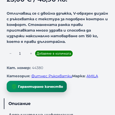
Отличаващ се с двойна дръжка, V-образен дизайн
с ръкохватка с текстура за подобрен контрол и
комфорт. Стоманената рамка прави
приставката много здрава и способна да
издържи максимално натоварване от 150 кг,
което я прави дълготрайна.
к
−
+
Добавяне в количката
о
л
Кат. номер:
44380
и
Категория:
Фитнес Ръкохватки
Марка:
AMILA
ч
е
Гарантирано качество
с
т
в
Описание
о
з
Допълнителна информация