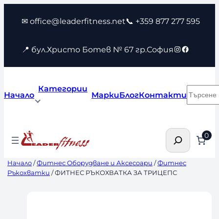
Към
✉ office@leaderfitness.net
📞 +359 877 277 595
съдържанието
Instagram
Faceboo
📍 бул.Христо Ботев № 67 гр.София
Категории
Търсен
Начало
Марки
Блог
Контакти
Търсене
0
Начало
/
Фитнес Оборудване и Аксесоари
/
Фитнес
Ръкохватки
/ ФИТНЕС РЪКОХВАТКА ЗА ТРИЦЕПС