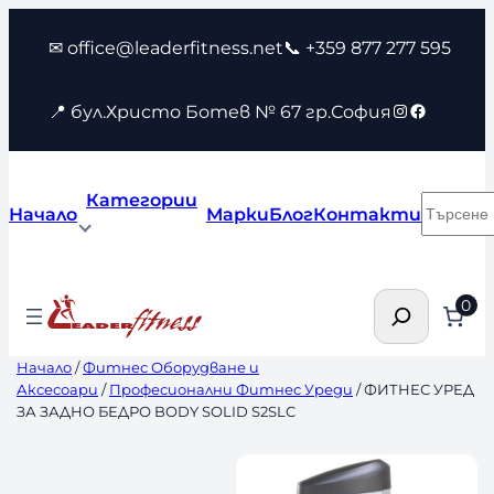
Към
✉ office@leaderfitness.net
📞 +359 877 277 595
съдържанието
Instagram
Faceboo
📍 бул.Христо Ботев № 67 гр.София
Категории
Търсен
Начало
Марки
Блог
Контакти
Търсене
0
Начало
/
Фитнес Оборудване и
Аксесоари
/
Професионални Фитнес Уреди
/ ФИТНЕС УРЕД
ЗА ЗАДНО БЕДРО BODY SOLID S2SLC