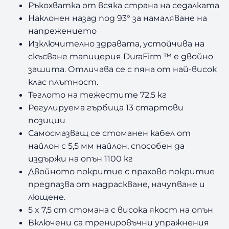
Ръкохватка от всяка страна на седалката
Наклонен назад под 93° за намаляване на
напрежението
Изключително здравата, устойчива на
скъсване тапицерия DuraFirm ™ е двойно
зашита. Отличава се с пяна от най-висок
клас плътност.
Теглото на тежестите 72,5 кг
Регулируема гърбица 13 стартови
позиции
Самосмазващ се стоманен кабел от
найлон с 5,5 мм найлон, способен да
издържи на опън 1100 кг
Двойното покритие с прахово покритие
предпазва от надраскване, начупване и
лющене.
5 x 7,5 cm стомана с висока якост на опън
Включени са тренировъчни упражнения