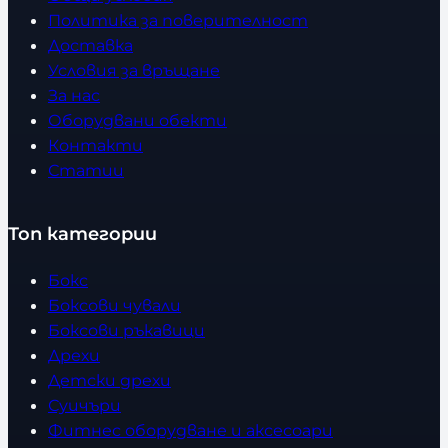
Политика за поверителност
Доставка
Условия за връщане
За нас
Оборудвани обекти
Контакти
Статии
Топ категории
Бокс
Боксови чували
Боксови ръкавици
Дрехи
Детски дрехи
Суичъри
Фитнес оборудване и аксесоари