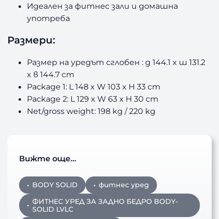
Идеален за фитнес зали и домашна
употреба
Размери:
Размер на уредът сглобен : д 144.1 x ш 131.2
x в 144.7 cm
Package 1: L 148 x W 103 x H 33 cm
Package 2: L 129 x W 63 x H 30 cm
Net/gross weight: 198 kg / 220 kg
Вижте още…
BODY SOLID
фитнес уред
ФИТНЕС УРЕД ЗА ЗАДНО БЕДРО BODY-
SOLID LVLC