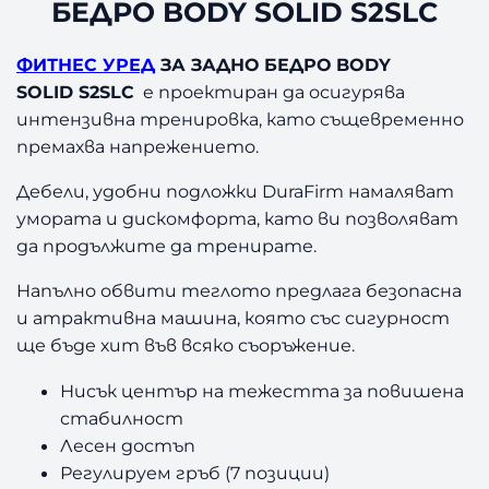
Б
БЕДРО BODY SOLID S2SLC
Е
Д
ФИТНЕС УРЕД
ЗА ЗАДНО БЕДРО BODY
Р
SOLID S2SLC
e проектиран да осигурява
О
интензивна тренировка, като същевременно
B
O
премахва напрежението.
D
Дебели, удобни подложки DuraFirm намаляват
Y
S
умората и дискомфорта, като ви позволяват
O
да продължите да тренирате.
L
I
Напълно обвити теглото предлага безопасна
D
и атрактивна машина, която със сигурност
S
ще бъде хит във всяко съоръжение.
2
S
Нисък център на тежестта за повишена
L
стабилност
C
Лесен достъп
Регулируем гръб (7 позиции)