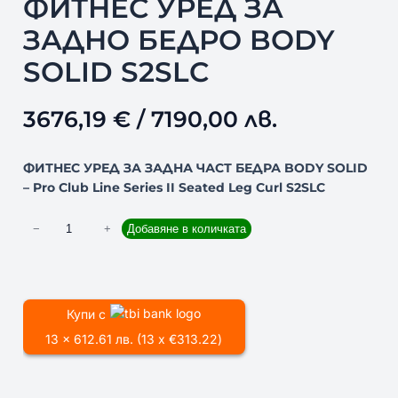
ФИТНЕС УРЕД ЗА
ЗАДНО БЕДРО BODY
SOLID S2SLC
3676,19
€
/ 7190,00 лв.
ФИТНЕС УРЕД ЗА ЗАДНА ЧАСТ БЕДРА BODY SOLID
– Pro Club Line Series II Seated Leg Curl S2SLC
к
−
+
Добавяне в количката
о
л
и
ч
Купи с
е
13 x 612.61 лв. (13 x €313.22)
с
т
в