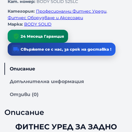
Кат. номер:
BODY SOLID S2SLC
о
з
Категория:
Професионални Фитнес Уреди
, 
а
Фитнес Оборудване и Аксесоари
Ф
Марка:
BODY SOLID
И
Т
24 Месеца Гаранция
Н
Е
Свържете се с нас, за срок на доставка !
С
У
Р
Описание
Е
Д
Допълнителна информация
З
А
Отзиви (0)
З
А
Описание
Д
Н
ФИТНЕС УРЕД ЗА ЗАДНО
О