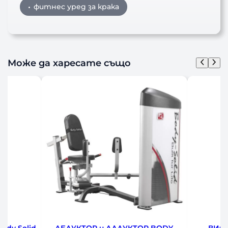
фитнес уред за крака
Може да харесате също
BODY
ВИСИЛКА ЗА НАБИРАНЕ И
ВИСИЛ