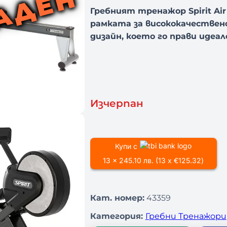
АДЕН
Гребният тренажор Spirit Ai
рамката за висококачествено
дизайн, което го прави идеа
Изчерпан
Купи с
13 x 245.10 лв. (13 x €125.32)
Кат. номер:
43359
Категория:
Гребни Тренажори