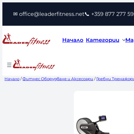
Към
✉ office@leaderfitness.net
📞 +359 877 277 59
съдържанието
Начало
Категории
Ма
Начало
/
Фитнес Оборудване и Аксесоари
/
Гребни Тренажор