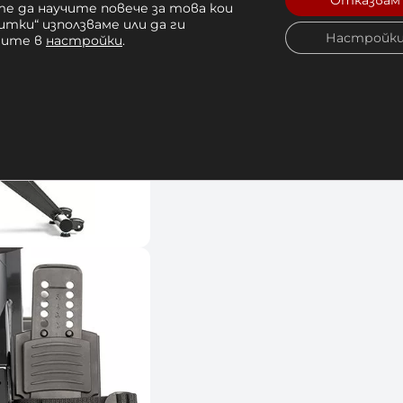
Отказвам
е да научите повече за това кои
итки“ използваме или да ги
Настройк
чите в
настройки
.