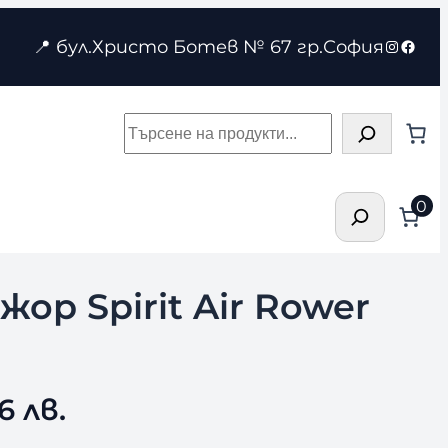
Instagr
Face
📍 бул.Христо Ботев № 67 гр.София
Търсене
Търсене
0
ор Spirit Air Rower
6 лв.