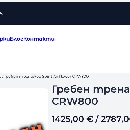
5
рки
Блог
Контакти
и
/ Гребен тренажор Spirit Air Rower CRW800
Гребен тренаж
CRW800
1425,00
€
/ 2787,0