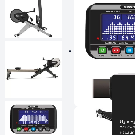
Използ
осигу
нашия