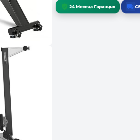
24 Месеца Гаранция
Св