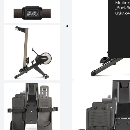
Может
„бискв
изклю