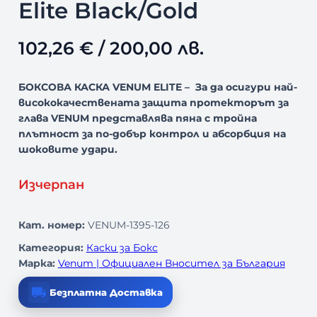
Elite Black/Gold
102,26
€
/ 200,00 лв.
БОКСОВА КАСКА VENUM ELITE – За да осигури най-
висококачествената защита протекторът за
глава VENUM представлява пяна с тройна
плътност за по-добър контрол и абсорбция на
шоковите удари.
Изчерпан
Кат. номер:
VENUM-1395-126
Категория:
Каски за Бокс
Марка:
Venum | Официален Вносител за България
Безплатна Доставка