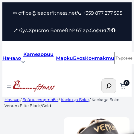
Към
✉ office@leaderfitness.net
📞 +359 877 277 595
съдържанието
Instagram
Faceboo
📍 бул.Христо Ботев № 67 гр.София
Категории
Търсен
Начало
Марки
Блог
Контакти
Търсене
0
Начало
/
Бойни спортове
/
Каски за Бокс
/ Каска за Бокс
Venum Elite Black/Gold