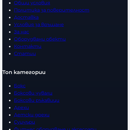
Общи условия
Политика за поверителност
Доставка
Условия за връщане
За нас
Оборудвани обекти
Контакти
Статии
Топ категории
Бокс
Боксови чували
Боксови ръкавици
Дрехи
Детски дрехи
Суичъри
Фитнес оборудване и аксесоари