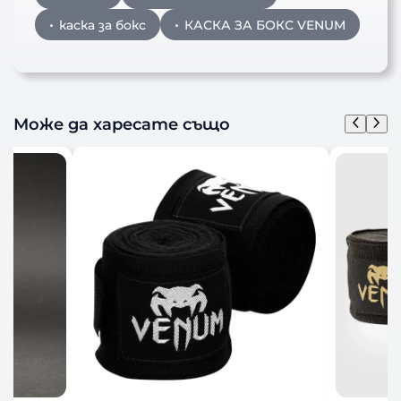
каска за бокс
КАСКА ЗА БОКС VENUM
Може да харесате също