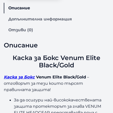
Описание
Допълнителна информация
Отзиви (0)
Описание
Каска за Бокс Venum Elite
Black/Gold
Каска за Бокс
Venum Elite Black/Gold
–
отговорът за тези които търсят
правилната защита!
За да осигури най-висококачествената
защита протекторът за глава VENUM
ELITE HEADGEAR представлява пяна с