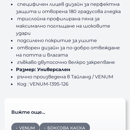
специфичен лицев дизайн за перфектна
защита и отворена 180 градусова гледка
трислойна профилирана пяна за
максимално поглъщане на шоковите
удари
подсилено покритие за ушите
отворен дизайн за по-добро отвеждане
на потта и влагата
гъвкаво двупосочно велкро закрепване
Размер: Универсален
ръчно произведена в Тайланд / VENUM
Код : VENUM-1395-126
Вижте още…
VENUM
БОКСОВА КАСКА