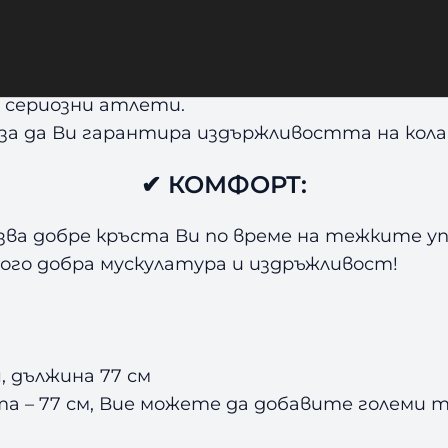
та и изключителна здравина.
 сериозни атлети.
за да Ви гарантира издържливостта на кола
✔ КОМФОРТ:
азва добре кръста Ви по време на тежките уп
ного добра мускулатура и издръжливост!
, дължина 77 см
а – 77 см, Вие можете да добавите големи т