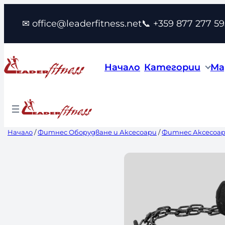
Към
✉ office@leaderfitness.net
📞 +359 877 277 59
съдържанието
Начало
Категории
Ма
Начало
/
Фитнес Оборудване и Аксесоари
/
Фитнес Аксесоа