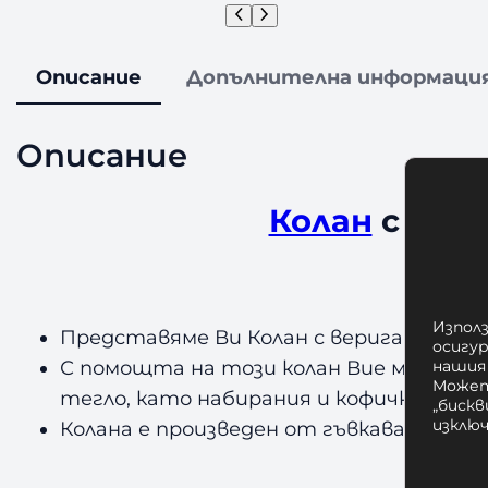
Описание
Допълнителна информаци
Описание
Колан
с вери
✔ В
Използ
Представяме Ви Колан с верига за коф
осигу
нашия
С помощта на този колан Вие можете 
Может
тегло, като набирания и кофички.
„бискв
изклю
Колана е произведен от гъвкава найло