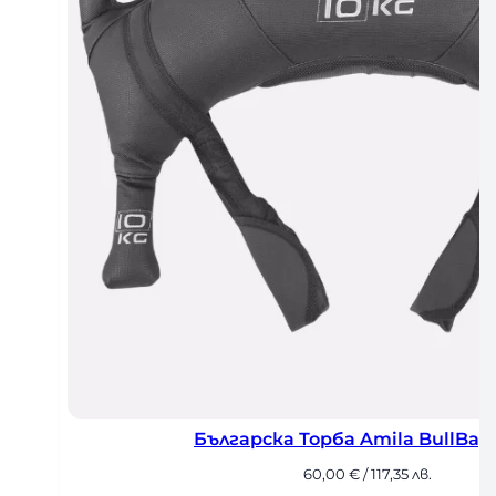
Българска Торба Amila BullBag 
60,00
€
/ 117,35 лв.