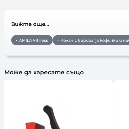
Вижте още…
AMILA Fitness
Колан с верига за кофички и н
Може да харесате също