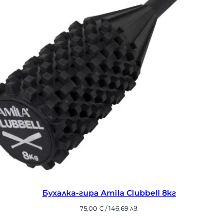
Бухалка-гира Amila Clubbell 8кг
75,00
€
/ 146,69 лв.