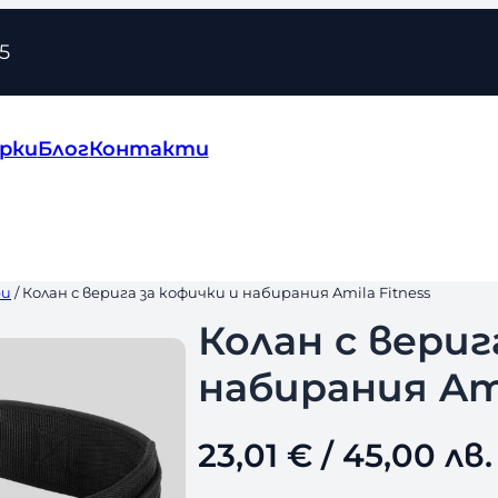
5
рки
Блог
Контакти
ри
/ Колан с верига за кофички и набирания Amila Fitness
Колан с вериг
набирания Ami
23,01
€
/ 45,00 лв.