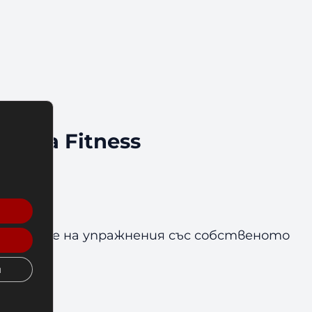
mila Fitness
ЕСА:
пълнение на упражнения със собственото
и
томана!