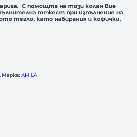
верига.
С помощта на този колан Вие
пълнителна тежест при изпълнение на
ото тегло, като набирания и кофички.
и
Марка:
AMILA