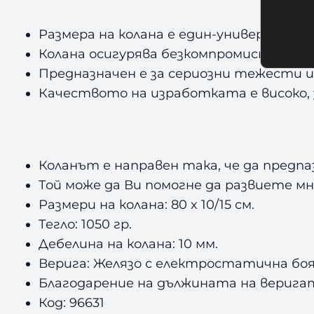
Размера на колана е един-универсален.
Колана осигурява безкомпромисна защи
Предназначен е за сериозни тежести и
Качеството на изработката е високо, 
Коланът е направен така, че да предп
Той може да Ви помогне да развиете м
Размери на колана: 80 x 10/15 см.
Тегло: 1050 гр.
Дебелина на колана: 10 мм.
Верига: Желязо с електростатична боя
Благодарение на дължината на веригат
Код: 96631