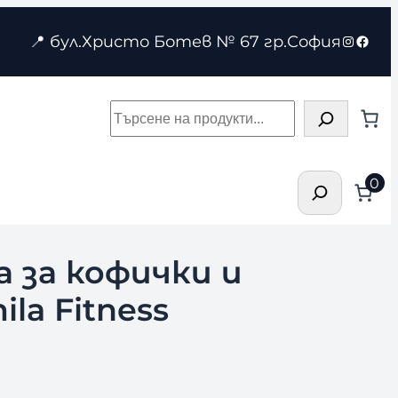
Instagr
Face
📍 бул.Христо Ботев № 67 гр.София
Търсене
Търсене
0
а за кофички и
la Fitness