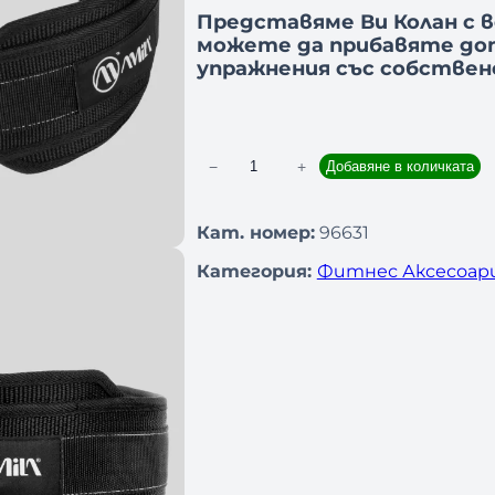
Представяме Ви Колан с 
можете да прибавяте до
упражнения със собствен
−
+
Добавяне в количката
к
о
л
Кат. номер:
96631
и
Категория:
Фитнес Аксесоар
ч
е
с
т
в
о
з
а