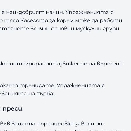
м е най-добрият начин. Упражненията с
о тяло.Колелото за корем може да работи
 стегнете всички основни мускулни групи
 плюс интегрираното движение на въртене
 докато тренирате. Упражненията с
ъванията на гърба.
 преси:
ли във вашата тренировка зависи от