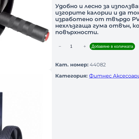
Удобнo и леснo за използв
изгорите калории и да то
изработено от твърдо PV
нехлъзгаща гума отвън, к
повърхности.
−
+
Добавяне в количката
к
о
л
Кат. номер:
44082
и
Категория:
Фитнес Аксесоар
ч
е
с
т
в
о
з
а