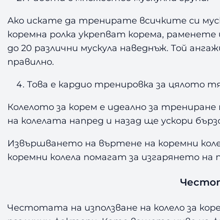
Ако искате да тренирате всичките си муск
коремна ролка укрепват корема, раменете
до 20 различни мускула наведнъж. Той анг
правилно.
Това е кардио тренировка за цялото тя
Колелото за корем е идеално за трениран
на колелата напред и назад ще ускори бърз
Извършването на въртене на коремни кол
коремни колела помагат за изгарянето на 
Честот
Честотата на използване на колело за кор