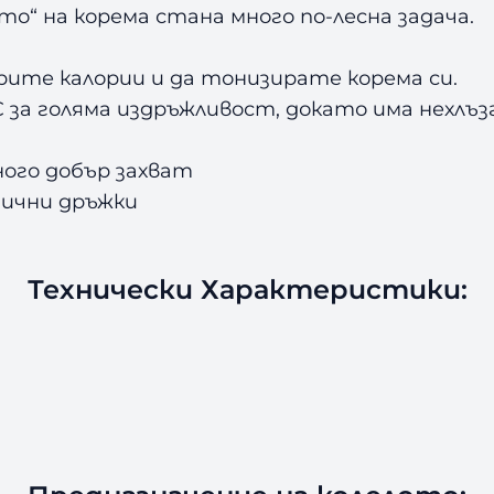
с
то“ на корема стана много по-лесна задача.
и
A
орите калории и да тонизирате корема си.
m
за голяма издръжливост, докато има нехлъз
i
l
ного добър захват
a
F
мични дръжки
i
t
n
Технически Характеристики:
e
s
s