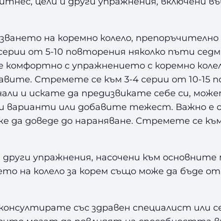
тнес, цели и други упражнения, включени в
зването на коремно колело, препоръчително
серии от 5-10 повторения няколко пъти седм
е комфортно с упражнението с коремно коле
вите. Стремете се към 3-4 серии от 10-15 п
днали и искате да предизвикате себе си, м
 варианти или добавите тежест. Важно е об
 да доведе до нараняване. Стремете се към 
а други упражнения, насочени към основните 
ето на колело за корем също може да бъде от
е консултирате със здравен специалист или