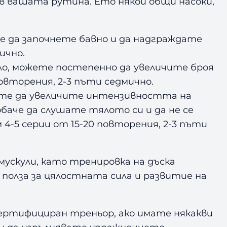
ъв вашата рутина. Ето някои общи насоки,
 е да започнете бавно и да надграждате
ично.
ло, можете постепенно да увеличите броя
овторения, 2-3 пъти седмично.
ожете да увеличите интензивността на
аче да слушате тялото си и да не се
4-5 серии от 15-20 повторения, 2-3 пъти
мускули, като тренировка на дъска
 полза за цялостната сила и развитие на
 сертифициран треньор, ако имате някакви