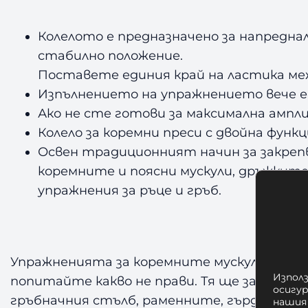
Колелото е предназначено за напредна
стабилно положение.
Поставете единия край на ластика меж
Изпълнението на упражнението вече е 
Ако не сте готови за максимална ампл
Колело за коремни преси с двойна функци
Освен традиционният начин за закреп
коремните и поясни мускули, дръжкит
упражнения за ръце и гръб.
Упражненията за коремните мускули, могат
Използ
попитайте какво не прави. Тя ще замени 
осигу
гръбначния стълб, раменните, гърдите, б
нашия