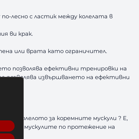
 по-лесно с ластик между колелата в
я ви крак.
тена или врата като ограничител.
оето позволява ефективни тренировки на
ето позволява извършването на ефективни
рави колелото за коремните мускули ? Е,
ието на мускулите по протежение на