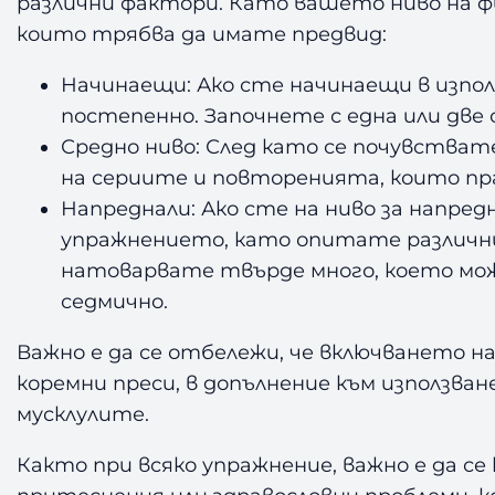
различни фактори. Като вашето ниво на фи
които трябва да имате предвид:
Начинаещи: Ако сте начинаещи в изпол
постепенно. Започнете с една или две 
Средно ниво: След като се почувстват
на сериите и повторенията, които пра
Напреднали: Ако сте на ниво за напре
упражнението, като опитате различни
натоварвате твърде много, което може
седмично.
Важно е да се отбележи, че включването н
коремни преси, в допълнение към използван
мусклулите.
Както при всяко упражнение, важно е да с