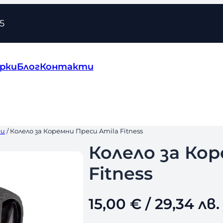
5
рки
Блог
Контакти
ри
/ Колело за Коремни Преси Amila Fitness
Колело за Ко
Fitness
15,00
€
/ 29,34 лв.