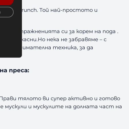
 wheel crunch. Той най-простото и
и
вате упражненията си за корем на пода .
и ефикасни.Но нека не забравяме – с
исква внимателна техника, за да
на преса:
. Прави тялото ви супер активно и готово
е мускули и мускулите на долната част на