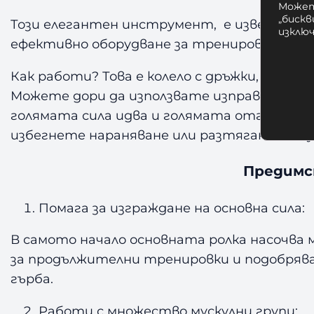
Может
„бискв
Този елегантен инструмент, е известен още
изклю
ефективно оборудване за тренировки за ко
Как работи? Това е колело с дръжки, коет
Можете дори да използвате изправяне, за 
голямата сила идва и голямата отговорнос
избегнете нараняване или разтягане на му
Предимс
Помага за изграждане на основна сила:
В самото начало основната ролка насочва м
за продължителни тренировки и подобрява 
гърба.
Работи с множество мускулни групи: