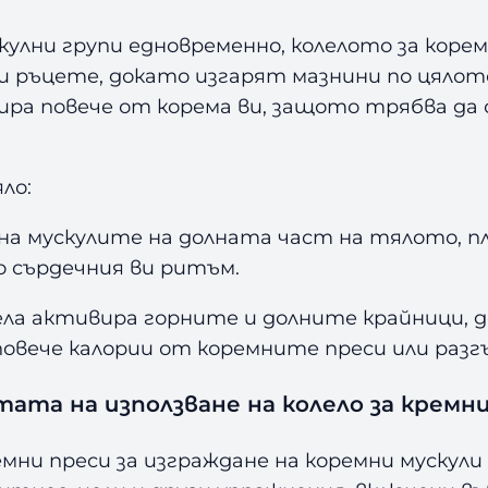
улни групи едновременно, колелото за коре
 и ръцете, докато изгарят мазнини по цялот
ажира повече от корема ви, защото трябва да
ло:
е на мускулите на долната част на тялото,
о сърдечния ви ритъм.
ела активира горните и долните крайници,
повече калории от коремните преси или разг
ата на използване на колело за кремни
емни преси за изграждане на коремни муску