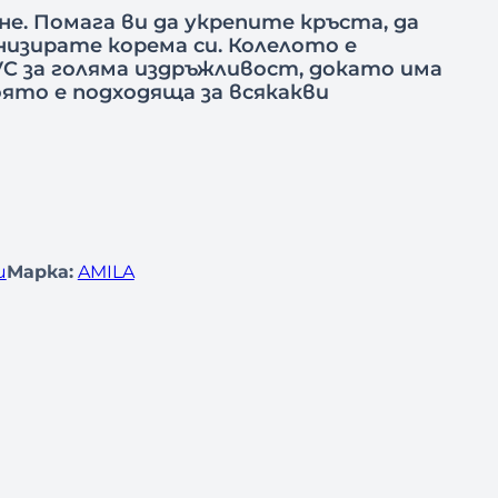
ане. Помага ви да укрепите кръста, да
низирате корема си. Колелото е
C за голяма издръжливост, докато има
оято е подходяща за всякакви
и
Марка:
AMILA