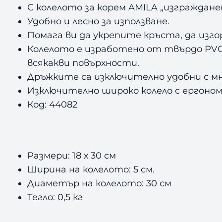
С колелото за корем AMILA „изграждане
Удобнo и леснo за използване.
Помага ви да укрепите кръста, да изг
Колелото е изработено от твърдо PVC 
всякакви повърхности.
Дръжките са изключително удобни с м
Изключително широко колело с ергоно
Код: 44082
Размери: 18 х 30 см
Ширина на колелото: 5 см.
Диаметър на колелото: 30 см
Тегло: 0,5 кг