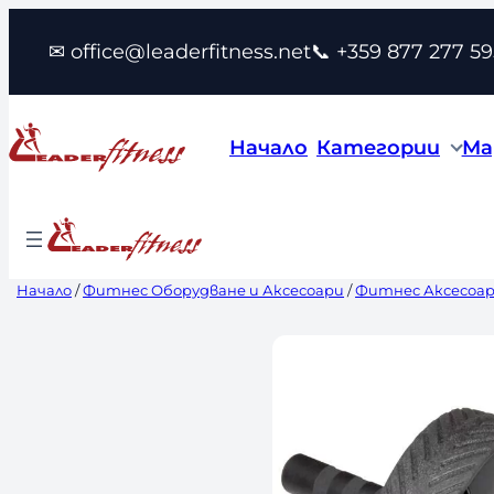
Към
✉ office@leaderfitness.net
📞 +359 877 277 59
съдържанието
Начало
Категории
Ма
Начало
/
Фитнес Оборудване и Аксесоари
/
Фитнес Аксесоа