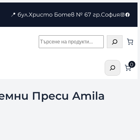
Instagr
Face
📍 бул.Христо Ботев № 67 гр.София
Търсене
Търсене
0
ремни Преси Amila