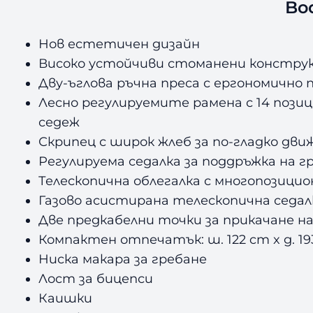
Bo
Нов естетичен дизайн
Високо устойчиви стоманени констру
Дву-ъглова ръчна преса с ергономично
Лесно регулируемите рамена с 14 пози
седеж
Скрипец с широк жлеб за по-гладко дви
Регулируема седалка за поддръжка на г
Телескопична облегалка с многопозицио
Газово асистирана телескопична седал
Две предкабелни точки за прикачане на
Компактен отпечатък: ш. 122 cm x д. 193
Ниска макара за гребане
Лост за бицепси
Каишки