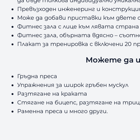
да бъде толкова индивидуално уникалн
Превъзходен инженеринг и конструкция
Може да добави приставки към двете 
Фитнес зала с лице към лявата страна 
Фитнес зала, обърната вдясно – съотн
Плакат за тренировка с включени 20 п
Можете да и
Гръдна преса
Упражнения за широк гръбен мускул
Разтягане на краката
Стягане на бицепс, разтягане на триц
Раменна преса и много други.