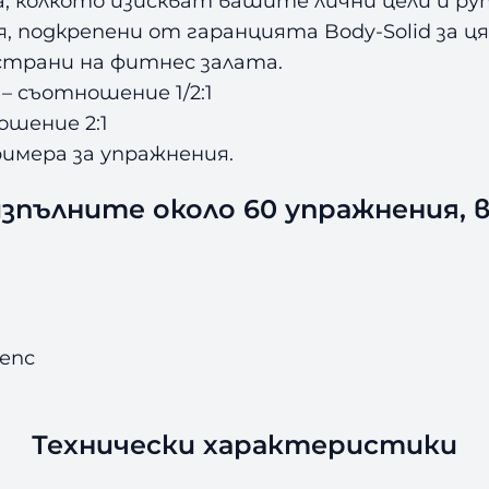
а, колкото изискват вашите лични цели и ру
, подкрепени от гаранцията Body-Solid за ц
страни на фитнес залата.
– съотношение 1/2:1
ошение 2:1
римера за упражнения.
зпълните около 60 упражнения, 
епс
Технически характеристики