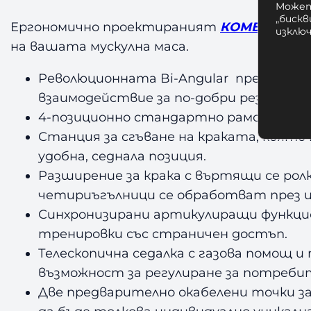
Может
„бискв
Ергономично проектираният
КОМБИНИРА
изклю
на вашата мускулна маса.
Революционната Bi-Angular преса на
B
взаимодействие за по-добри резултат
4-позиционно стандартно рамо за пре
Станция за сгъване на краката, която
удобна, седнала позиция.
Разширение за крака с въртящи се ролк
четириъгълници се обработват през ц
Синхронизирани артикулиращи функцио
тренировки със страничен достъп.
Телескопична седалка с газова помощ и
възможност за регулиране за потребит
Две предварително окабелени точки за