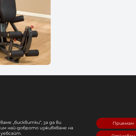
я
Отзиви (0)
ваме „бисквитки“, за да ви
Приемам
рим най-доброто изживяване на
ИРАН УРЕД Body Solid Fusi
 уебсайт.