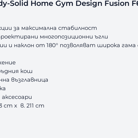
dy-Solid Home Gym Design Fusion F
кции за максимална стабилност
 проектирани многопозиционни ъгли
ции и наклон от 180° позволяват широка гам
жение
ръдния кош
нна възглавница
ка
 аксесоари
 cm x в. 211 cm