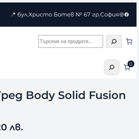
Instagr
Face
📍 бул.Христо Ботев № 67 гр.София
Търсене
Търсене
0
ед Body Solid Fusion
0 лв.