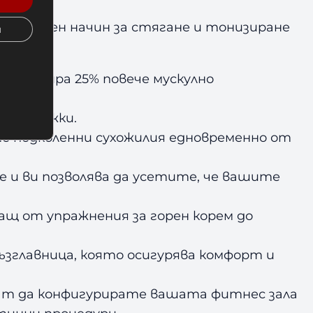
вероятен начин за стягане и тонизиране
и
о генерира 25% повече мускулно
нни дръжки.
те подколенни сухожилия едновременно от
е и ви позволява да усетите, че вашите
щ от упражнения за горен корем до
възглавница, която осигурява комфорт и
яват да конфигурирате вашата фитнес зала