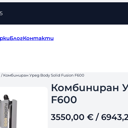
5
рки
Блог
Контакти
д
/ Комбиниран Уред Body Solid Fusion F600
Комбиниран Ур
F600
3550,00
€
/ 6943,2