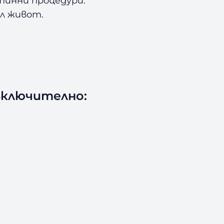
тинни процедури.
ял живот.
включително: