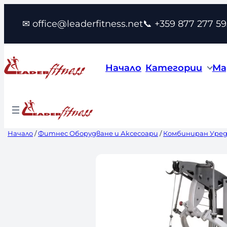
Към
✉ office@leaderfitness.net
📞 +359 877 277 59
съдържанието
Начало
Категории
Ма
Начало
/
Фитнес Оборудване и Аксесоари
/
Комбиниран Уре