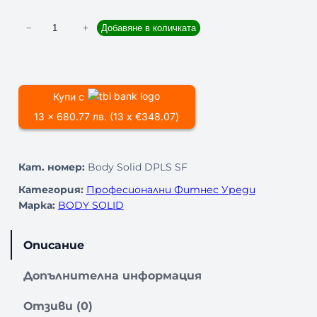
к
−
+
Добавяне в количката
о
л
и
ч
Купи с
е
13 x 680.77 лв. (13 x €348.07)
с
т
в
Кат. номер:
Body Solid DPLS SF
о
з
Категория:
Професионални Фитнес Уреди
а
Марка:
BODY SOLID
М
А
Описание
Ш
И
Допълнителна информация
Н
А
Отзиви (0)
З