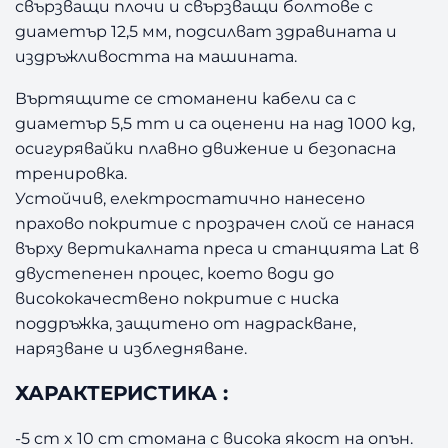
свързващи плочи и свързващи болтове с
диаметър 12,5 мм, подсилват здравината и
издръжливостта на машината.
Въртящите се стоманени кабели са с
диаметър 5,5 mm и са оценени на над 1000 kg,
осигурявайки плавно движение и безопасна
тренировка.
Устойчив, електростатично нанесено
прахово покритие с прозрачен слой се нанася
върху вертикалната преса и станцията Lat в
двустепенен процес, което води до
висококачествено покритие с ниска
поддръжка, защитено от надраскване,
нарязване и избледняване.
ХАРАКТЕРИСТИКА :
-5 cm x 10 cm стомана с висока якост на опън.