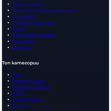
Общи условия
Политика за поверителност
Доставка
Условия за връщане
За нас
Оборудвани обекти
Контакти
Статии
Топ категории
Бокс
Боксови чували
Боксови ръкавици
Дрехи
Детски дрехи
Суичъри