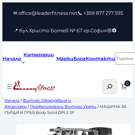
Към
✉ office@leaderfitness.net
📞 +359 877 277 595
съдържанието
Instagram
Faceboo
📍 бул.Христо Ботев № 67 гр.София
Категории
Търсен
Начало
Марки
Блог
Контакти
Търсене
0
Начало
/
Фитнес Оборудване и
Аксесоари
/
Професионални Фитнес Уреди
/ МАШИНА ЗА
ГЪРДИ И ГРЪБ Body Solid DPLS SF