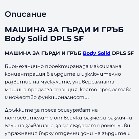
А
Г
Описание
Ъ
Р
МАШИНА ЗА ГЪРДИ И ГРЪБ
Д
Body Solid DPLS SF
И
И
Г
МАШИНА ЗА ГЪРДИ И ГРЪБ
Body Solid
DPLS SF
Р
Ъ
Биомеханично проектирана за максимална
Б
концентрация в гърдите и изключително
B
развитие на мускулите, универсалната
o
машина предлага станция, която предоставя
d
множество функционалности.
y
S
Дръжките за преса осигуряват на
o
потребителите от всички размери различни
l
ъгли на захващане, за да създадат променливи
i
упражнения върху отделни зони на гърдите и
d