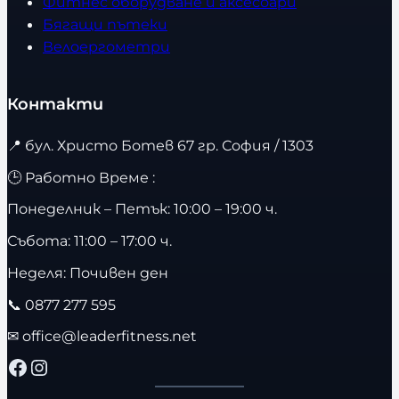
Фитнес оборудване и аксесоари
Бягащи пътеки
Велоергометри
Контакти
📍
бул. Христо Ботев 67 гр. София / 1303
🕒 Работно Време :
Понеделник – Петък: 10:00 – 19:00 ч.
Събота: 11:00 – 17:00 ч.
Неделя: Почивен ден
📞
0877 277 595
✉
office@leaderfitness.net
Facebook
Instagram