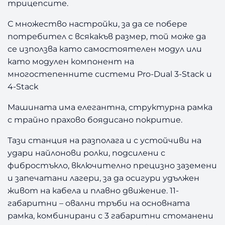
D
трицепсите.
P
С множество настройки, за да се побере
L
S
потребител с всякакъв размер, той може да
S
се използва като самостоятелен модул или
F
като модулен компонент на
многостепенните системи Pro-Dual 3-Stack и
4-Stack
Машината има елегантна, структурна рамка
с трайно прахово боядисано покритие.
Тази станция на разполага и с устойчиви на
удари найлонови ролки, подсилени с
фибростъкло, включително прецизно заземени
и запечатани лагери, за да осигури удължен
живот на кабела и плавно движение. 11-
габаритни – овални тръби на основната
рамка, комбинирани с 3 габаритни стоманени