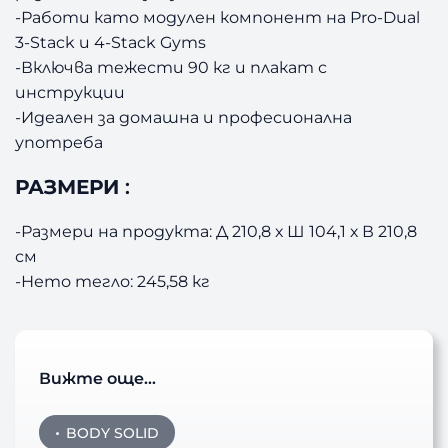
-Работи като модулен компонент на Pro-Dual
3-Stack и 4-Stack Gyms
-Включва тежести 90 кг и плакат с
инструкции
-Идеален за домашна и професионална
употреба
РАЗМЕРИ
:
-Размери на продукта: Д 210,8 х Ш 104,1 х В 210,8
см
-Нето тегло: 245,58 кг
Вижте още…
BODY SOLID