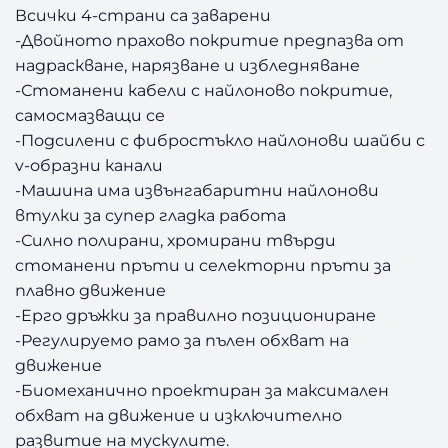
Всички 4-страни са заварени
-Двойното прахово покритие предпазва от
надраскване, нарязване и избледняване
-Стоманени кабели с найлоново покритие,
самосмазващи се
-Подсилени с фибростъкло найлонови шайби с
v-образни канали
-Машина има извънгабаритни найлонови
втулки за супер гладка работа
-Силно полирани, хромирани твърди
стоманени пръти и селекторни пръти за
плавно движение
-Ерго дръжки за правилно позициониране
-Регулируемо рамо за пълен обхват на
движение
-Биомеханично проектиран за максимален
обхват на движение и изключително
развитие на мускулите.