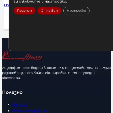
ги изключите в
настройки
.
BODY
Абдуктор или Аддуктор Body-
Бицепс –
Solid STH1100G
Приемам
Отказвам
Настройки
3471,67
€
/ 6790,00 лв.
66
Добавяне в количката
До
Лидерфитнес е водещ вносител и представител на голямо
разнообразие от бойна екипировка, фитнес уреди и
аксесоари.
Полезно
Начало
Нови продукти