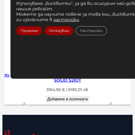
Използваме „бисквитки“, за да ви осигурим най-до
нашия уебсайт.
Можете да научите повече за това кои „бисквитки
ги изключите в
настройки
.
Приемам
Отказвам
Настройки
BODY
Бицепс – Трицепс машина Body
ВИСИЛ
Solid GCBT380
КОФИЧКИ
660,00
€
/ 1290,85 лв.
56
Добавяне в количката
До