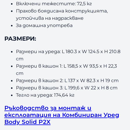
Включени тежестите: 72,5 кг
Прахово боядисана конструкцията,
устойчива на надраскване
За домашна употреба
РАЗМЕРИ:
Размери на уреда: L 180.3 x W 124.5 x H 210.8
cm
Размери в кашон 1: L 158,5 x W 93,5 x H 22,3
cm
Размери в кашон 2: L 137 x W 82.3 x H 19 cm
Размери в кашон 3: L 199,6 x W 22 x H 8 cm
Тегло на уреда: 174,64 кг
Ръководство за монтаж и
експлоатация на Комбиниран Уред
Body Solid P2X