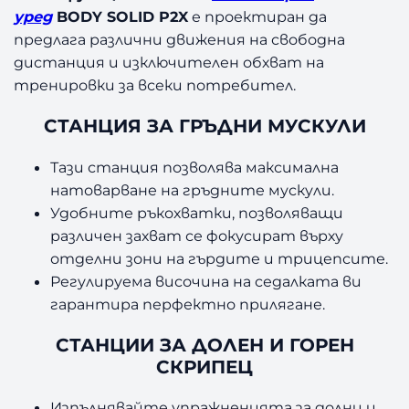
S
уред
BODY SOLID P2X
е проектиран да
o
предлага различни движения на свободна
l
i
дистанция и изключителен обхват на
d
тренировки за всеки потребител.
P
2
СТАНЦИЯ ЗА ГРЪДНИ МУСКУЛИ
X
Тази станция позволява максимална
натоварване на гръдните мускули.
Удобните ръкохватки, позволяващи
различен захват се фокусират върху
отделни зони на гърдите и трицепсите.
Регулируема височина на седалката ви
гарантира перфектно прилягане.
СТАНЦИИ ЗА ДОЛЕН И ГОРЕН
СКРИПЕЦ
Изпълнявайте упражненията за долни и