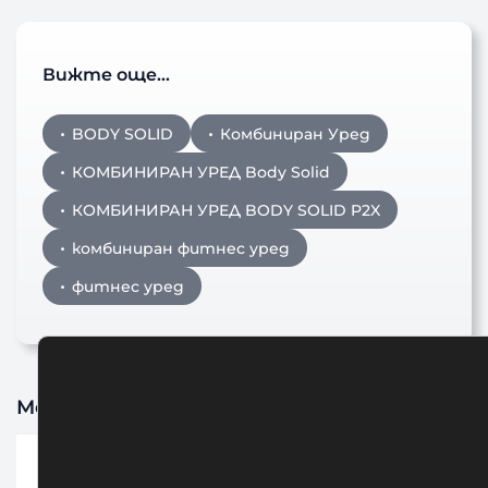
Вижте още…
BODY SOLID
Комбиниран Уред
КОМБИНИРАН УРЕД Body Solid
КОМБИНИРАН УРЕД BODY SOLID P2X
комбиниран фитнес уред
фитнес уред
Може да харесате също