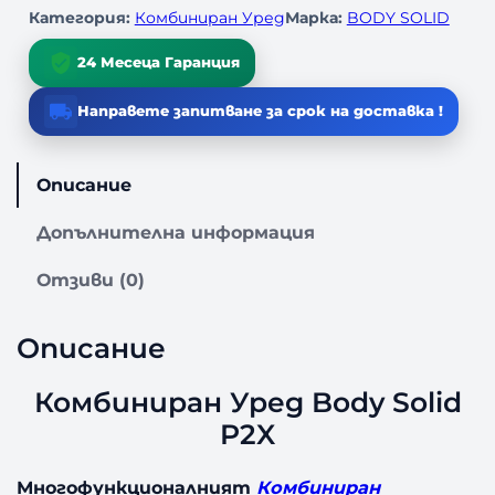
з
Категория:
Комбиниран Уред
Марка:
BODY SOLID
а
К
24 Месеца Гаранция
о
м
Направете запитване за срок на доставка !
б
и
н
Описание
и
р
Допълнителна информация
а
н
Отзиви (0)
У
р
Описание
е
д
Комбиниран Уред Body Solid
B
o
P2X
d
y
Многофункционалният
Комбиниран