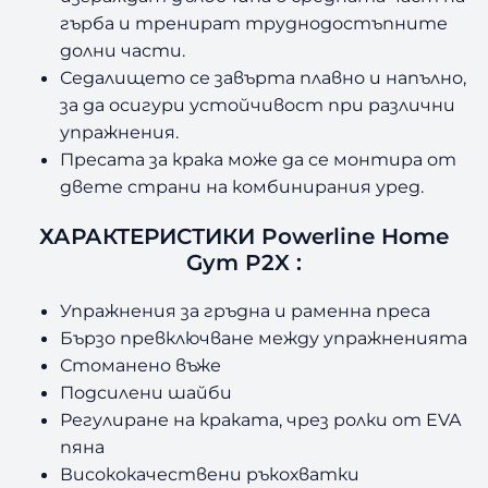
гърба и тренират труднодостъпните
долни части.
Седалището се завърта плавно и напълно,
за да осигури устойчивост при различни
упражнения.
Пресата за крака може да се монтира от
двете страни на комбинирания уред.
ХАРАКТЕРИСТИКИ Powerline Home
Gym P2X :
Упражнения за гръдна и раменна преса
Бързо превключване между упражненията
Стоманено въже
Подсилени шайби
Регулиране на краката, чрез ролки от EVA
пяна
Висококачествени ръкохватки