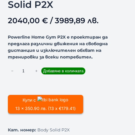
Solid P2X
2040,00
€
/ 3989,89 лв.
Powerline Home Gym P2X е проектиран да
предлага различни движения на свободна
дистанция и изключителен обхват на
тренировки за всеки потребител.
к
−
+
Добавяне в количката
о
л
и
ч
Купи с
е
13 x 350.90 лв. (13 x €179.41)
с
т
в
Кат. номер:
Body Solid P2X
о