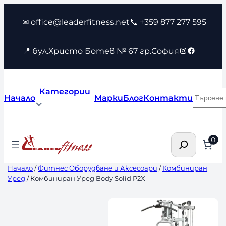
Към
✉ office@leaderfitness.net
📞 +359 877 277 595
съдържанието
Instagram
Faceboo
📍 бул.Христо Ботев № 67 гр.София
Категории
Търсен
Начало
Марки
Блог
Контакти
Търсене
0
Начало
/
Фитнес Оборудване и Аксесоари
/
Комбиниран
Уред
/ Комбиниран Уред Body Solid P2X