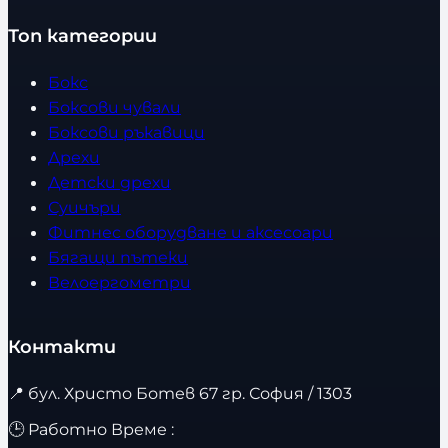
Топ категории
Бокс
Боксови чували
Боксови ръкавици
Дрехи
Детски дрехи
Суичъри
Фитнес оборудване и аксесоари
Бягащи пътеки
Велоергометри
Контакти
📍
бул. Христо Ботев 67 гр. София / 1303
🕒 Работно Време :