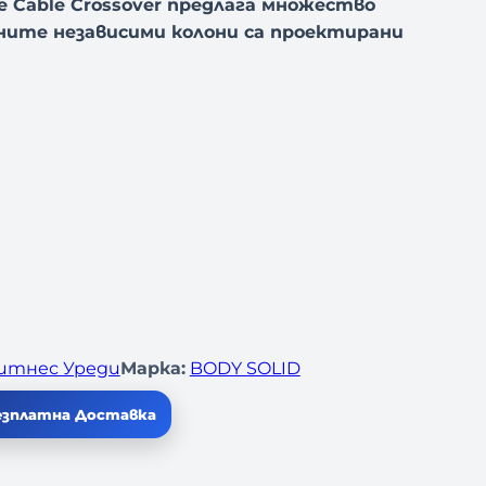
xe Cable Crossover предлага множество
йните независими колони са проектирани
итнес Уреди
Марка:
BODY SOLID
езплатна Доставка