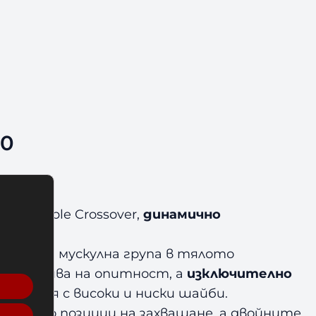
50
luxe Cable Crossover,
динамично
 основна мускулна група в тялото
ички нива на опитност, а
изключително
ажнения с високи и ниски шайби.
множество позиции на захващане, а двойните