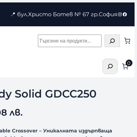
Instagr
Face
📍 бул.Христо Ботев № 67 гр.София
Търсене
Търсене
0
dy Solid GDCC250
8 лв.
Cable Crossover – Уникалната издърпваща