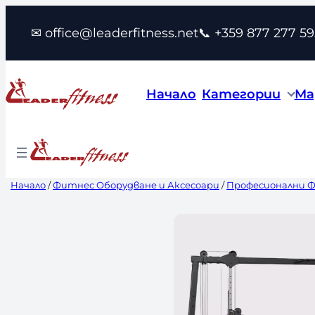
Към
✉ office@leaderfitness.net
📞 +359 877 277 59
съдържанието
Начало
Категории
Ма
Начало
/
Фитнес Оборудване и Аксесоари
/
Професионални 