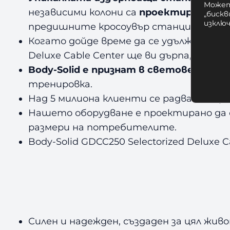
Может
независими колони са
проектирани ерг
„бискв
изклю
предишните кросоувър станции Body-So
Когато дойде време да се удължите и 
Deluxe Cable Center ще ви дърпа, за да
Body-Solid е признат в световен мащ
тренировка.
Над 5 милиона клиенти се радват на 
Нашето оборудване е проектирано да о
размери на потребителите.
Body-Solid GDCC250 Selectorized Deluxe
Силен и надежден, създаден за цял жив