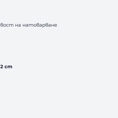
ливост на натоварване
12 cm