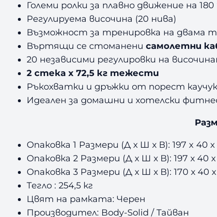
Големи ролки за плавно движение на 180 
Регулируема височина (20 нива)
Възможност за тренировка на двама 
Въртящи се стоманени
самолетни ка
20 независими регулировки на височина
2 стека х 72,5 кг тежести
Ръкохватки и дръжки от порест каучук
Идеален за домашни и хотелски фитнес
Разм
Опаковка 1 Размери (Д х Ш х В): 197 x 40 x 
Опаковка 2 Размери (Д х Ш х В): 197 х 40 х 
Опаковка 3 Размери (Д х Ш х В): 170 х 40 х 
Тегло : 254,5 кг
Цвят на рамката: Черен
Производител: Body-Solid / Тайван