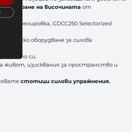
 регулиране на височината
от
и
на тренировка, GDCC250 Selectorized
ърговско оборудване за силова
дневието си.
а живот, изисквания за пространство и
лнявате
стотици силови упражнения.