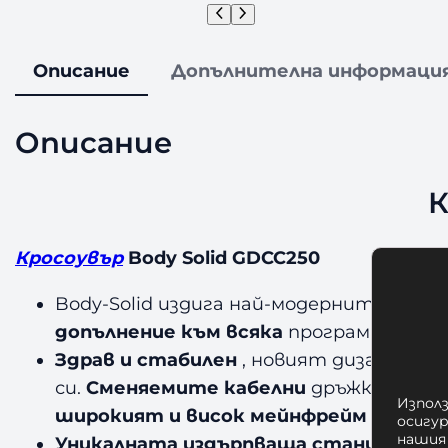
Описание
Допълнителна информаци
Описание
К
Кросоувър
Body Solid GDCC250
Body-Solid издига най-модерните кросоу
допълнение към всяка
програма за уп
Здрав и стабилен
, новият дизайн ви 
си.
Сменяемите кабелни
дръжки предо
Използ
широкият и висок мейнфрейм
ви осиг
осигу
нашия
Уникалната издърпваща станция
на S