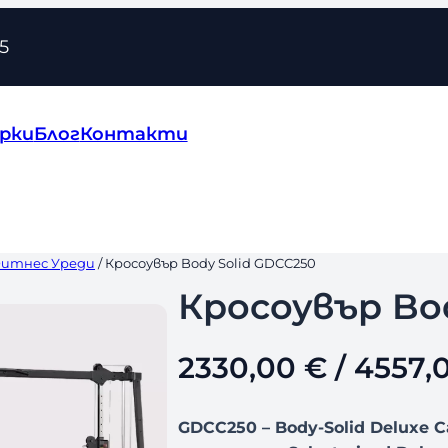
5
рки
Блог
Контакти
Фитнес Уреди
/ Кросоувър Body Solid GDCC250
Кросоувър Bo
2330,00
€
/ 4557,0
GDCC250 – Body-Solid Deluxe 