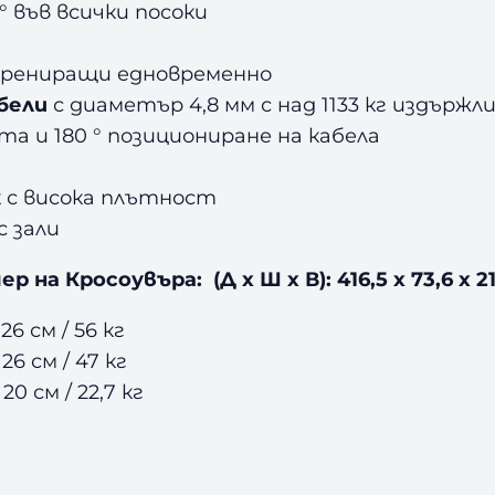
° във всички посоки
трениращи едновременно
бели
с диаметър 4,8 мм с над 1133 кг издърж
та и 180 ° позициониране на кабела
 с висока плътност
 зали
ер на Кросоувъра: (Д х Ш х В): 416,5 x 73,6 x 2
26 см / 56 кг
26 см / 47 кг
20 см / 22,7 кг