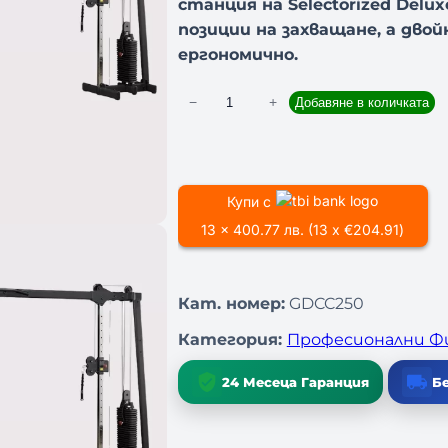
станция на Selectorized Delu
позиции на захващане, а дво
ергономично.
−
+
Добавяне в количката
к
о
л
и
Купи с
ч
е
13 x 400.77 лв. (13 x €204.91)
с
т
Кат. номер:
GDCC250
в
о
Категория:
Професионални Ф
з
а
24 Месеца Гаранция
Б
К
р