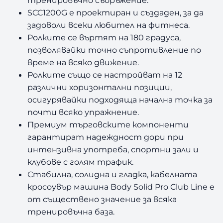
SCC1200G е проектиран и създаден, за да
задоволи всеки любител на фитнеса.
Ролките се въртят на 180 градуса,
позволявайки точно съпротивление по
време на всяко движение.
Ролките също се настройват на 12
различни хоризонтални позиции,
осигурявайки подходяща начална точка за
почти всяко упражнение.
Премиум търговските компоненти
гарантират надеждност дори при
интензивна употреба, спортни зали и
клубове с голям трафик.
Стабилна, солидна и гладка, кабелната
кросоувър машина Body Solid Pro Club Line е
от съществено значение за всяка
тренировъчна база.