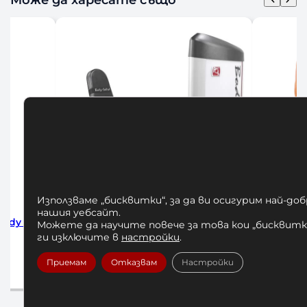
Използваме „бисквитки“, за да ви осигурим най-до
нашия уебсайт.
BODY
Абдуктор или Аддуктор Body-
Бицепс –
Можете да научите повече за това кои „бисквитки
Solid STH1100G
ги изключите в
настройки
.
3471,67
€
/ 6790,00 лв.
66
Приемам
Отказвам
Настройки
Добавяне в количката
До