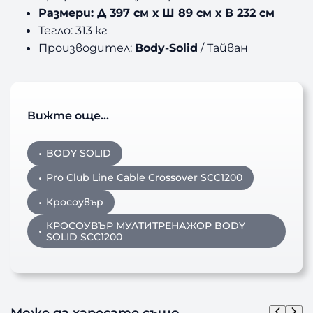
Размери: Д 397 см х Ш 89 см х В 232 см
Тегло: 313 кг
Производител:
Body-Solid
/ Тайван
Вижте още…
BODY SOLID
Pro Club Line Cable Crossover SCC1200
Кросоувър
КРОСОУВЪР МУЛТИТРЕНАЖОР BODY
SOLID SCC1200
Може да харесате също