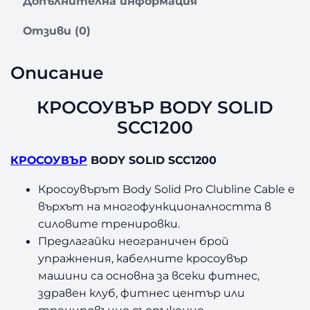
Допълнителна информация
B
O
Отзиви (0)
D
Y
Описание
S
O
КРОСОУВЪР BODY SOLID
L
I
SCC1200
D
S
КРОСОУВЪР
BODY SOLID SCC1200
C
C
Кросоувърът Body Solid Pro Clubline Cable е
1
върхът на многофункционалността в
2
силовите тренировки.
0
Предлагайки неограничен брой
0
упражнения, кабелните кросоувър
машини са основна за всеки фитнес,
здравен клуб, фитнес център или
тренировъчно съоръжение.