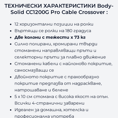
ТЕХНИЧЕСКИ ХАРАКТЕРИСТИКИ Body-
Solid CC1200G Pro Cable Crossover :
12 хоризонтални позиции на ролки
Въртящи се ролки на 180 градуса
Две колони с тежести х 73 кг
Силно полирани, хромирани твърди
стоманени направляващи пръти и
селекторни пръти за плавно движение
Стоманени кабели с найлоново покритие,
самосмазващи се
Двойното покритие с прахообразно
покритие предпазва от надраскване,
натрошаване и белене
5 х 10 см стомана с висока якост на опън.
Всички 4-странични заварени
Идеален за домашна, хотелска и
професионална употреба