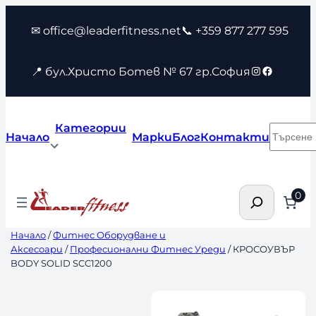
Към
✉ office@leaderfitness.net
📞 +359 877 277 595
съдържанието
Instagram
Faceboo
📍 бул.Христо Ботев № 67 гр.София
Категории
Търсен
Начало
Марки
Блог
Контакти
Търсене
0
Начало
/
Фитнес Оборудване и
Аксесоари
/
Професионални Фитнес Уреди
/ КРОСОУВЪР
BODY SOLID SCC1200