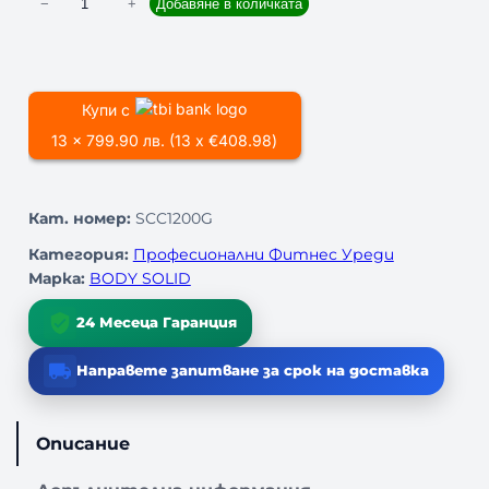
к
−
+
Добавяне в количката
о
л
и
ч
Купи с
е
13 x 799.90 лв. (13 x €408.98)
с
т
в
Кат. номер:
SCC1200G
о
з
Категория:
Професионални Фитнес Уреди
а
Марка:
BODY SOLID
К
Р
24 Месеца Гаранция
О
С
Направете запитване за срок на доставка
О
У
В
Описание
Ъ
Р