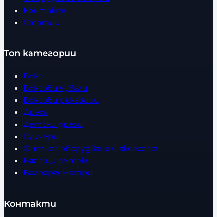
Контакти
Статии
Топ категории
Бокс
Боксови чували
Боксови ръкавици
Дрехи
Детски дрехи
Суичъри
Фитнес оборудване и аксесоари
Бягащи пътеки
Велоергометри
Контакти