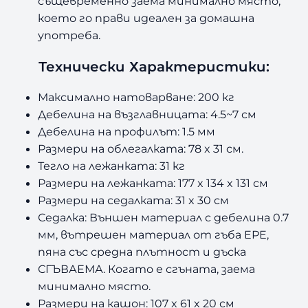
същевременно заема минимално място,
което го прави идеален за домашна
употреба.
Технически Характеристики:
Максимално натоварване: 200 кг
Дебелина на възглавницата: 4.5~7 см
Дебелина на профилът: 1.5 мм
Размери на облегалката: 78 x 31 см.
Тегло на лежанката: 31 кг
Размери на лежанката: 177 x 134 x 131 см
Размери на седалката: 31 x 30 см
Седалка: Външен материал с дебелина 0.7
мм, вътрешен материал от гъба EPE,
пяна със средна плътност и дъска
СГЪВАЕМА. Когато е сгъната, заема
минимално място.
Размери на кашон: 107 x 61 x 20 см