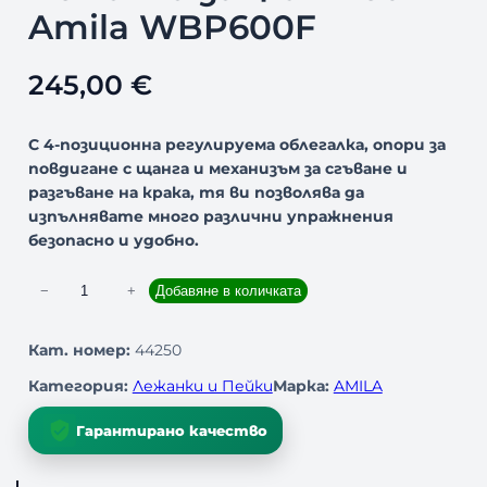
Amila WBP600F
245,00
€
С 4-позиционна регулируема облегалка, опори за
повдигане с щанга и механизъм за сгъване и
разгъване на крака, тя ви позволява да
изпълнявате много различни упражнения
безопасно и удобно.
к
−
+
Добавяне в количката
о
л
Кат. номер:
44250
и
Категория:
Лежанки и Пейки
Марка:
AMILA
ч
е
Гарантирано качество
с
т
в