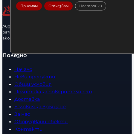
Приемам
Отказвам
Настройки
Лидерфитнес е водещ вносител и представител на голямо
разнообразие от бойна екипировка, фитнес уреди и
аксесоари.
Полезно
Начало
Нови продукти
Общи условия
Политика за поверителност
Доставка
Условия за връщане
За нас
Оборудвани обекти
Контакти