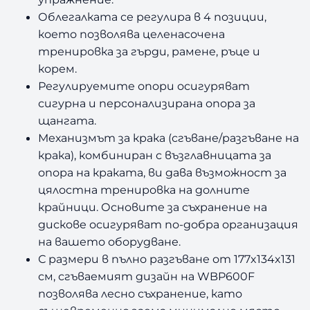
Облегалката се регулира в 4 позиции,
което позволява целенасочена
тренировка за гърди, рамене, ръце и
корем.
Регулируемите опори осигуряват
сигурна и персонализирана опора за
щангата.
Механизмът за крака (сгъване/разгъване на
крака), комбиниран с възглавницата за
опора на краката, ви дава възможност за
цялостна тренировка на долните
крайници. Основите за съхранение на
дискове осигуряват по-добра организация
на вашето оборудване.
С размери в пълно разгъване от 177x134x131
см, сгъваемият дизайн на WBP600F
позволява лесно съхранение, като