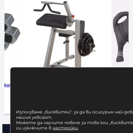
Скоби за
Бицепс – Трицепс машина Body
Българск
Solid GCBT380
660,00
€
а
Добавяне в количката
Използваме „бисквитки“, за да ви осигурим най-до
нашия уебсайт.
Можете да научите повече за това кои „бисквитки
ги изключите в
настройки
.