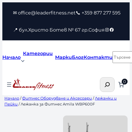
Към
✉ office@leaderfitness.net
📞 +359 877 277 595
съдържанието
Instagram
Faceboo
📍 бул.Христо Ботев № 67 гр.София
Категории
Търсен
Начало
Марки
Блог
Контакти
Търсене
0
Начало
/
Фитнес Оборудване и Аксесоари
/
Лежанки и
Пейки
/ Лежанка за Фитнес Amila WBP600F