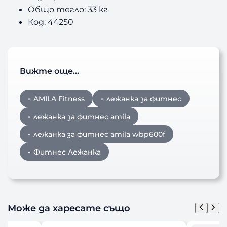
Общо тегло: 33 кг
Код: 44250
Вижте още…
AMILA Fitness
лежанка за фитнес
лежанка за фитнес amila
лежанка за фитнес amila wbp600f
Фитнес Лежанка
Може да харесате също