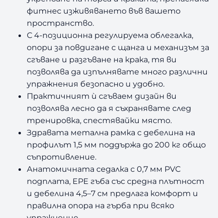
i
фитнес изживяването във вашето
l
пространство.
a
С 4-позиционна регулируема облегалка,
W
опори за повдигане с щанга и механизъм за
B
P
сгъване и разгъване на крака, тя ви
6
позволява да изпълнявате много различни
0
упражнения безопасно и удобно.
0
Практичният ѝ сгъваем дизайн ви
F
позволява лесно да я съхранявате след
тренировка, спестявайки място.
Здравата метална рамка с дебелина на
профилът 1,5 мм поддържа до 200 кг общо
съпротивление.
Анатомичната седалка с 0,7 мм PVC
подплата, EPE гъба със средна плътност
и дебелина 4,5–7 см предлага комфорт и
правилна опора на гърба при всяко
упражнение.