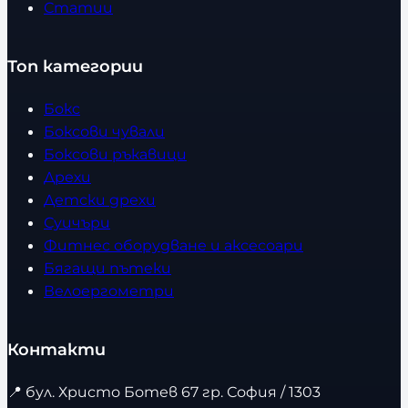
Статии
Топ категории
Бокс
Боксови чували
Боксови ръкавици
Дрехи
Детски дрехи
Суичъри
Фитнес оборудване и аксесоари
Бягащи пътеки
Велоергометри
Контакти
📍
бул. Христо Ботев 67 гр. София / 1303