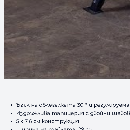
Ъгъл на облегалката 30 ° и регулируем
Издръжлива тапицерия с двойни шевов
5 x 7,6 см конструкция
Ширина на таблата: 29 см