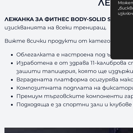
ЛЕЖАНК
Может
„бискв
изклю
ЛЕЖАНКА ЗА ФИТНЕС BODY-SOLID SOIB250
изискванията на всеки трениращ.
Вижте всички продукти от категория
Леж
Облегалката е настроена под ъгъл 30 °
Изработена е от здрава 11-калиброва 
зашити тапицерия, която ще издържи
Вградената платформа осигурява макс
Композитната подплата на фиксатор
Премиум търговските компоненти га
Подходяща е за спортни зали и клубове