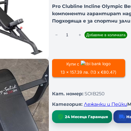
Pro Clubline Incline Olympic
компоненти гарантират над
Подходяща е за спортни зали
−
+
Добавяне в количката
к
о
л
и
Купи с
ч
е
13 x 157.39 лв. (13 x €80.47)
с
т
Кат. номер:
SOIB250
в
о
Категория:
Лежанки и Пейки
М
з
а
24 Месеца Гаранция
На
Л
Е