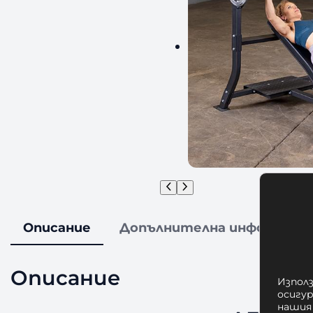
Описание
Допълнителна информаци
Описание
Използ
осигу
нашия