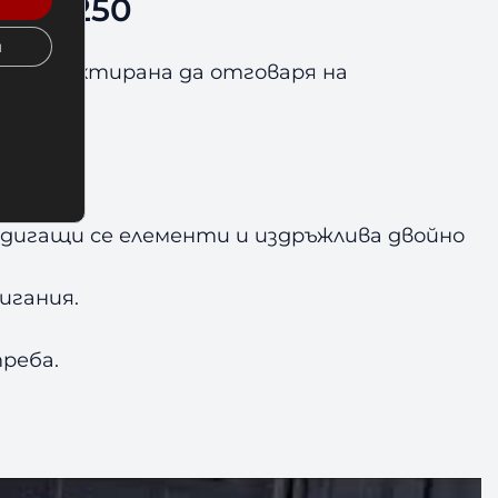
SOIB250
и
0 е проектирана да отговаря на
ускули.
вдигащи се елементи и издръжлива двойно
игания.
реба.