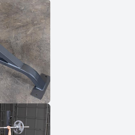
-
S
O
L
I
D
S
O
I
B
2
5
0