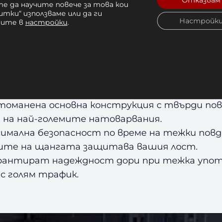
А ЗА ФИТНЕС BODY-SOLID 
Отказвам
е да научите повече за това кои
итки“ използваме или да ги
Настройк
чите в
настройки
.
 –
Лежанката от серията Pro Clubline SOIB25
анки и Пейки
.
, идеален за тренировки на горните гръдни м
стоманена основна конструкция с твърди по
 на най-големите натоварвания.
имална безопасност по време на тежки повд
ите на щангата защитава вашия лост.
рантират надеждност дори при тежка упот
 с голям трафик.