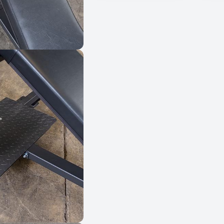
Ж
А
Н
К
А
З
А
Ф
И
Т
Н
Е
С
B
O
D
Y