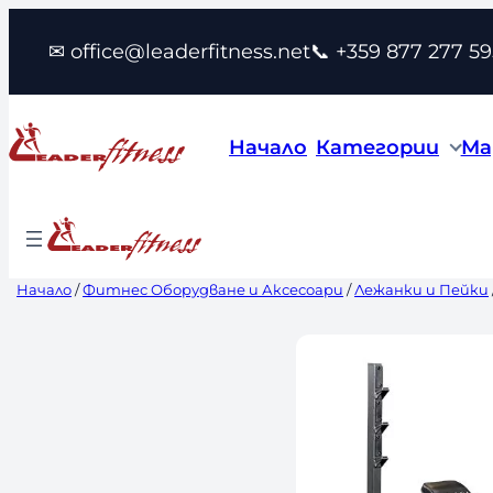
Към
✉ office@leaderfitness.net
📞 +359 877 277 59
съдържанието
Начало
Категории
Ма
Начало
/
Фитнес Оборудване и Аксесоари
/
Лежанки и Пейки