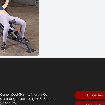
я
Отзиви (0)
ваме „бисквитки“, за да ви
Приемам
рим най-доброто изживяване на
 уебсайт.