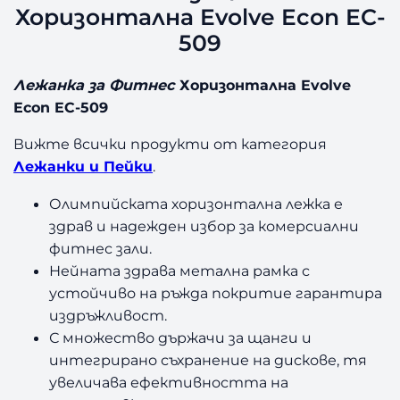
о
Хоризонтална Evolve Econ EC-
р
509
и
з
Лежанка за Фитнес
Хоризонтална Evolve
о
н
Econ EC-509
т
Вижте всички продукти от категория
а
л
Лежанки и Пейки
.
н
Олимпийската хоризонтална лежка е
а
E
здрав и надежден избор за комерсиални
v
фитнес зали.
o
Нейната здрава метална рамка с
l
устойчиво на ръжда покритие гарантира
v
издръжливост.
e
С множество държачи за щанги и
E
интегрирано съхранение на дискове, тя
c
o
увеличава ефективността на