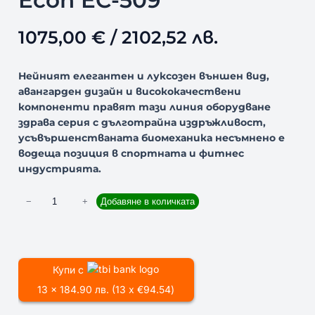
Econ EC-509
1075,00
€
/ 2102,52 лв.
Нейният елегантен и луксозен външен вид,
авангарден дизайн и висококачествени
компоненти правят тази линия оборудване
здрава серия с дълготрайна издръжливост,
усъвършенстваната биомеханика несъмнено е
водеща позиция в спортната и фитнес
индустрията.
к
−
+
Добавяне в количката
о
л
и
ч
Купи с
е
13 x 184.90 лв. (13 x €94.54)
с
т