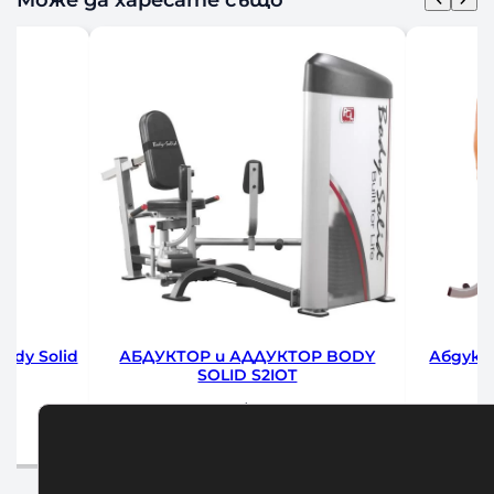
BODY
Абдуктор или Аддуктор Body-
Бицепс –
Solid STH1100G
3471,67
€
/ 6790,00 лв.
66
Добавяне в количката
До