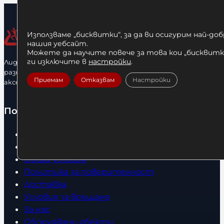
Използваме „бисквитки“, за да ви осигурим най-до
нашия уебсайт.
Можете да научите повече за това кои „бисквитки
ги изключите в
настройки
.
Лидерфитнес е водещ вносител и представител на голямо
разнообразие от бойна екипировка, фитнес уреди и
Приемам
Отказвам
Настройки
аксесоари.
Полезно
Начало
Нови продукти
Общи условия
Политика за поверителност
Доставка
Условия за връщане
За нас
Оборудвани обекти