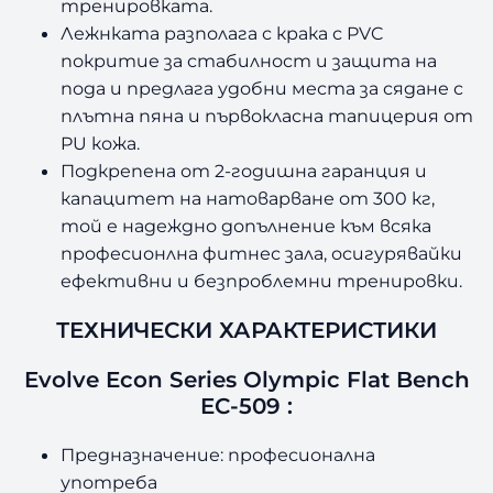
n
тренировката.
E
Лежнката разполага с крака с PVC
C
покритие за стабилност и защита на
-
пода и предлага удобни места за сядане с
5
плътна пяна и първокласна тапицерия от
0
PU кожа.
9
Подкрепена от 2-годишна гаранция и
капацитет на натоварване от 300 кг,
той е надеждно допълнение към всяка
професионлна фитнес зала, осигурявайки
ефективни и безпроблемни тренировки.
ТЕХНИЧЕСКИ ХАРАКТЕРИСТИКИ
Evolve Econ Series Olympic Flat Bench
EC-509 :
Предназначение: професионална
употреба