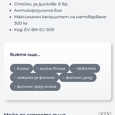
Стойки за Дискове: 6 бр.
Антикорозионна боя
Максимален капацитет на натоварване:
300 кг
Код: EV-BN-EC-509
Вижте още…
Evolve
evolve fitness
ЛЕЖАНКА
лежанка за фитнес
фитнес уред
фитнес уред evolve
Може да харесате също