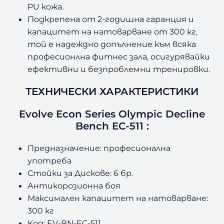
-
PU кожа.
5
Подкрепена от 2-годишна гаранция и
1
капацитет на натоварване от 300 кг,
1
той е надеждно допълнение към всяка
професионлна фитнес зала, осигурявайки
ефективни и безпроблемни тренировки.
ТЕХНИЧЕСКИ ХАРАКТЕРИСТИКИ
Evolve Econ Series Olympic Decline
Bench EC-511 :
Предназначение: професионална
употреба
Стойки за Дискове: 6 бр.
Антикорозионна боя
Максимален капацитет на натоварване:
300 кг
Код: EV-BN-EC-511