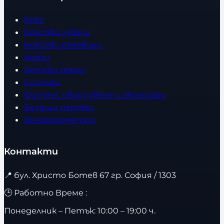
Бокс
Боксови чували
Боксови ръкавици
Дрехи
Детски дрехи
Суичъри
Фитнес оборудване и аксесоари
Бягащи пътеки
Велоергометри
Контакти
📍
бул. Христо Ботев 67 гр. София / 1303
🕒 Работно Време :
Понеделник – Петък: 10:00 – 19:00 ч.