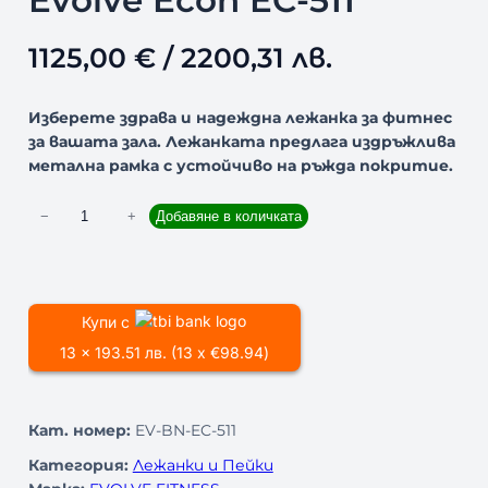
Evolve Econ EC-511
1125,00
€
/ 2200,31 лв.
Изберете здрава и надеждна лежанка за фитнес
за вашата зала. Лежанката предлага издръжлива
метална рамка с устойчиво на ръжда покритие.
к
−
+
Добавяне в количката
о
л
и
ч
Купи с
е
13 x 193.51 лв. (13 x €98.94)
с
т
в
Кат. номер:
EV-BN-EC-511
о
з
Категория:
Лежанки и Пейки
а