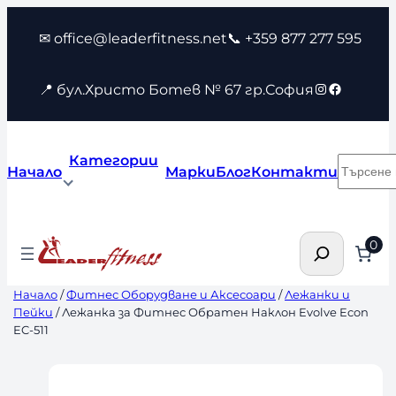
Към
✉ office@leaderfitness.net
📞 +359 877 277 595
съдържанието
Instagram
Faceboo
📍 бул.Христо Ботев № 67 гр.София
Категории
Търсен
Начало
Марки
Блог
Контакти
Търсене
0
Начало
/
Фитнес Оборудване и Аксесоари
/
Лежанки и
Пейки
/ Лежанка за Фитнес Обратен Наклон Evolve Econ
EC-511