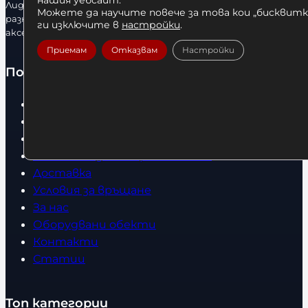
Лидерфитнес е водещ вносител и представител на голямо
Можете да научите повече за това кои „бисквитки
разнообразие от бойна екипировка, фитнес уреди и
ги изключите в
настройки
.
аксесоари.
Приемам
Отказвам
Настройки
Полезно
Начало
Нови продукти
Общи условия
Политика за поверителност
Доставка
Условия за връщане
За нас
Оборудвани обекти
Контакти
Статии
Топ категории