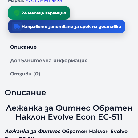
Марка:
EVOLVE FITNESS
Л
е
24 месеца гаранция
ж
а
Направете запитване за срок на доставка
н
к
а
Описание
з
а
Допълнителна информация
Ф
и
Отзиви (0)
т
н
Описание
е
с
Лежанка за Фитнес Обратен
О
б
Наклон Evolve Econ EC-511
р
а
Лежанка за Фитнес
Обратен Наклон Evolve
т