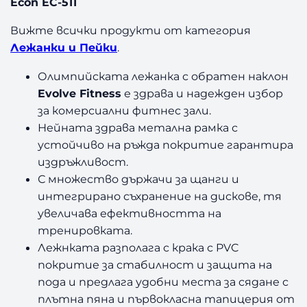
Econ EC-511
е
н
Вижте всички продукти от категория
Н
Лежанки и Пейки
.
а
к
Олимпийската лежанка с обратен наклон
л
Evolve Fitness
е здрава и надежден избор
о
за комерсиални фитнес зали.
н
E
Нейната здрава метална рамка с
v
устойчиво на ръжда покритие гарантира
o
издръжливост.
l
С множество държачи за щанги и
v
интегрирано съхранение на дискове, тя
e
увеличава ефективността на
E
тренировката.
c
Лежнката разполага с крака с PVC
o
n
покритие за стабилност и защита на
E
пода и предлага удобни места за сядане с
C
плътна пяна и първокласна тапицерия от