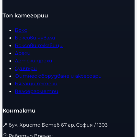
Топ категории
Бокс
Боксови чували
Боксови ръкавици
Дрехи
Детски дрехи
Суичъри
Фитнес оборудване и аксесоари
Бягащи пътеки
Велоергометри
Контакти
📍
бул. Христо Ботев 67 гр. София / 1303
🕒 Работно Време :