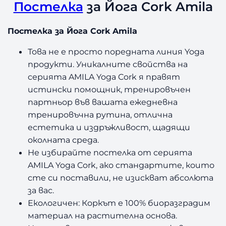
е
Постелка
за Йога Cork Amila
л
к
Постелка за Йога Cork Amila
а
з
Това не е просто поредната линия Yoga
а
продукти. Уникалните свойства на
Й
серията AMILA Yoga Cork я правят
о
истински помощник, тренировъчен
г
партньор във вашата ежедневна
а
C
тренировъчна рутина, отлична
o
естетика и издръжливост, щадящи
r
околната среда.
k
Не избирайте постелка от серията
A
AMILA Yoga Cork, ако стандартите, които
m
сте си поставили, не изискват абсолюта
i
за вас.
l
a
Екологичен: Коркът е 100% биоразградим
материал на растителна основа.