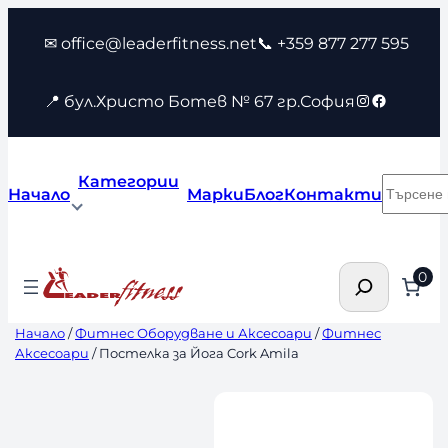
Към
✉ office@leaderfitness.net
📞 +359 877 277 595
съдържанието
Instagram
Faceboo
📍 бул.Христо Ботев № 67 гр.София
Категории
Търсен
Начало
Марки
Блог
Контакти
Търсене
0
Начало
/
Фитнес Оборудване и Аксесоари
/
Фитнес
Аксесоари
/ Постелка за Йога Cork Amila