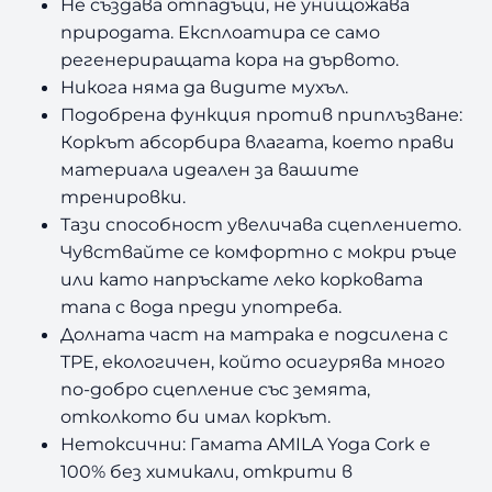
Не създава отпадъци, не унищожава
природата. Експлоатира се само
регенериращата кора на дървото.
Никога няма да видите мухъл.
Подобрена функция против приплъзване:
Коркът абсорбира влагата, което прави
материала идеален за вашите
тренировки.
Тази способност увеличава сцеплението.
Чувствайте се комфортно с мокри ръце
или като напръскате леко корковата
тапа с вода преди употреба.
Долната част на матрака е подсилена с
TPE, екологичен, който осигурява много
по-добро сцепление със земята,
отколкото би имал коркът.
Нетоксични: Гамата AMILA Yoga Cork е
100% без химикали, открити в