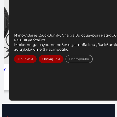
Използваме „бисквитки“, за да ви осигурим най-до
нашия уебсайт.
Можете да научите повече за това кои „бисквитки
ги изключите в
настройки
.
Приемам
Отказвам
Настройки
eries
Алуминиеви Заключващи Скоби за
Бухалка-г
Лост Ф50
10
25,00
€
/ 48,90 лв.
До
Добавяне в количката