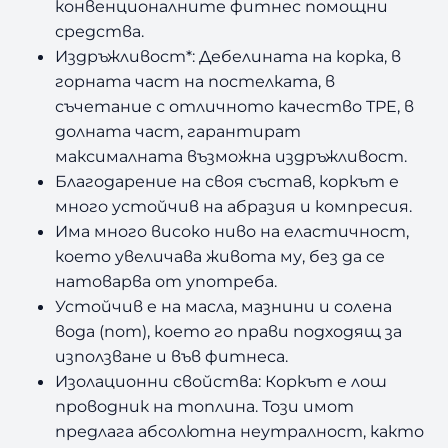
конвенционалните фитнес помощни
средства.
Издръжливост*: Дебелината на корка, в
горната част на постелката, в
съчетание с отличното качество TPE, в
долната част, гарантират
максималната възможна издръжливост.
Благодарение на своя състав, коркът е
много устойчив на абразия и компресия.
Има много високо ниво на еластичност,
което увеличава живота му, без да се
натоварва от употреба.
Устойчив е на масла, мазнини и солена
вода (пот), което го прави подходящ за
използване и във фитнеса.
Изолационни свойства: Коркът е лош
проводник на топлина. Този имот
предлага абсолютна неутралност, както