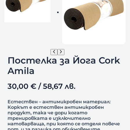
Постелка за Йога Cork
Amila
30,00
€
/ 58,67 лв.
Естествен – антимикробен материал:
Коркът е естествен антимикробен
продукт, така че дори когато
тренировката е изключително
натоварваща, при която се отделя повече
пот, и за разлика от обикновените