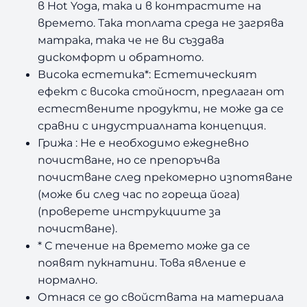
в Hot Yoga, така и в контрастите на
времето. Така топлата среда не загрява
матрака, така че не ви създава
дискомфорт и обратното.
Висока естетика*: Естетическият
ефект с висока стойност, предлаган от
естествените продукти, не може да се
сравни с индустриалната концепция.
Грижа : Не е необходимо ежедневно
почистване, но се препоръчва
почистване след прекомерно изпотяване
(може би след час по гореща йога)
(проверете инструкциите за
почистване).
* С течение на времето може да се
появят пукнатини. Това явление е
нормално.
Отнася се до свойствата на материала