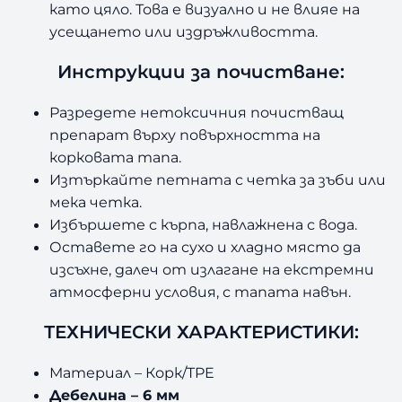
като цяло. Това е визуално и не влияе на
усещането или издръжливостта.
Инструкции за почистване:
Разредете нетоксичния почистващ
препарат върху повърхността на
корковата тапа.
Изтъркайте петната с четка за зъби или
мека четка.
Избършете с кърпа, навлажнена с вода.
Оставете го на сухо и хладно място да
изсъхне, далеч от излагане на екстремни
атмосферни условия, с тапата навън.
ТЕХНИЧЕСКИ ХАРАКТЕРИСТИКИ:
Материал – Корк/TPE
Дебелина – 6 мм