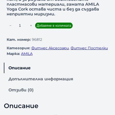
пластмасови материали, гамата AMILA
Yoga Cork остава чиста и без да създава
неприятни миризми.
к
−
+
Добавяне в количката
о
л
Кат. номер:
96812
и
Категория:
Фитнес Аксесоари
, 
Фитнес Постелки
ч
Марка:
AMILA
е
с
т
Описание
в
о
Допълнителна информация
з
а
Отзиви (0)
П
о
Описание
с
т