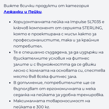
с
Вижте всички продукти от категория
I
Лежанки и Пейки
.
m
p
Хоризонталната пейка на Impulse SL7035 е
u
ключов компонент от серията STERLING,
l
която е проектирана с мисъл както за
s
професионалистите, така и за крайния
e
потребител.
F
i
Тя е специално създадена, за да издържи на
t
взискателните условия на фитнес
n
залите и с възможността да се движи
e
лесно с колелата на основата си, спестява
s
място във всяка фитнес зала.
s
В допълнение, потребителите ще се
S
възползват от ергономичната и мека
L
7
седалка на пейката за удобна тренировка.
0
Максималната товароносимост на
3
пейката е 300 кг.