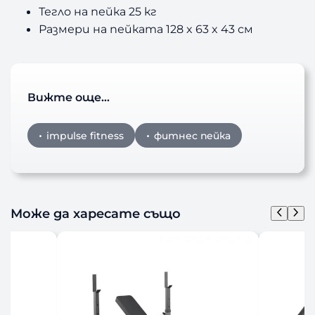
5
Тегло на пейка 25 кг
Размери на пейката 128 x 63 x 43 см
Вижте още…
impulse fitness
фитнес пейка
Може да харесате също