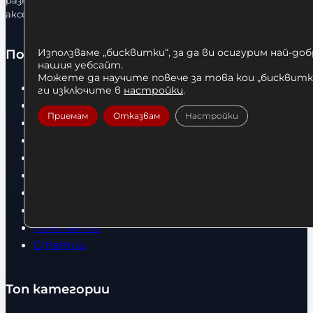
разнообразие от бойна екипировка, фитнес уреди и
аксесоари.
Използваме „бисквитки“, за да ви осигурим най-до
Полезно
нашия уебсайт.
Можете да научите повече за това кои „бисквитки
Начало
ги изключите в
настройки
.
Нови продукти
Приемам
Отказвам
Настройки
Общи условия
Политика за поверителност
Доставка
Условия за връщане
За нас
Оборудвани обекти
Контакти
Статии
Топ категории