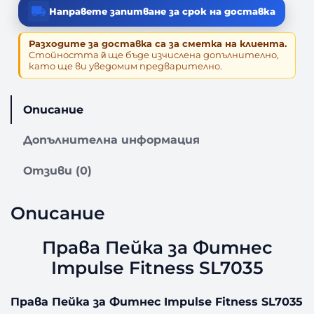
Направете запитване за срок на доставка
о
з
Разходите за доставка са за сметка на клиента.
а
Стойността й̆ ще бъде изчислена допълнително,
П
като ще ви уведомим предварително.
р
а
в
Описание
а
П
Допълнителна информация
е
й
Отзиви (0)
к
а
Описание
з
а
Права Пейка за Фитнес
Ф
и
Impulse Fitness SL7035
т
н
Права Пейка за Фитнес Impulse Fitness SL7035
е