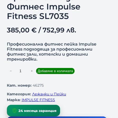
Фитнес Impulse
Fitness SL7035
385,00
€
/ 752,99 лв.
Професионална фитнес пейка Impulse
Fitness подходяща за професионални
фитнес зали, хотелски и домашни
тренировки.
к
−
+
Добавяне в количката
о
л
Кат. номер:
46275
и
Категория:
Лежанки и Пейки
ч
Марка:
IMPULSE FITNESS
е
с
24 месеца гаранция
т
в