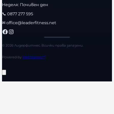
Неделя: Почивен ден
📞
0877 277 595
✉
office@leaderfitness.net
Facebook
Instagram
© 2026 Лидерфитнес. Всички права запазени.
Powered by
WebStation™