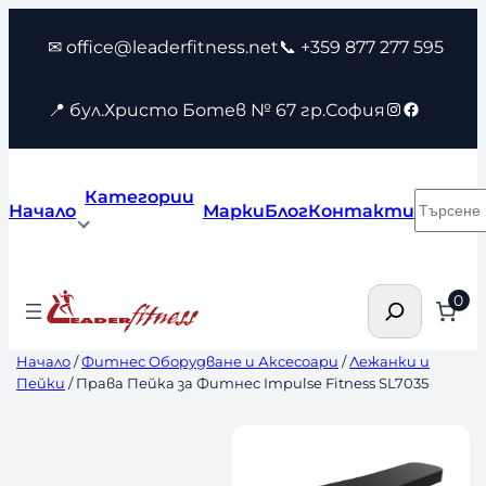
Към
✉ office@leaderfitness.net
📞 +359 877 277 595
съдържанието
Instagram
Faceboo
📍 бул.Христо Ботев № 67 гр.София
Категории
Търсен
Начало
Марки
Блог
Контакти
Търсене
0
Начало
/
Фитнес Оборудване и Аксесоари
/
Лежанки и
Пейки
/ Права Пейка за Фитнес Impulse Fitness SL7035