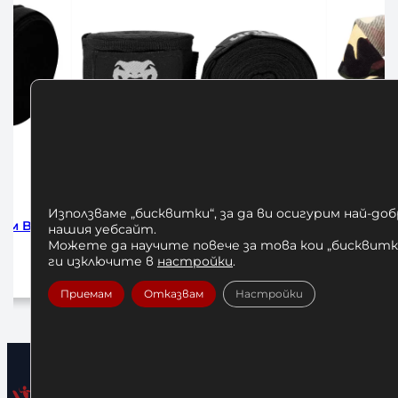
Използваме „бисквитки“, за да ви осигурим най-до
ck 2.5м
Бинтове за Бокс Venum Forest
БИНТО
нашия уебсайт.
Camo 250см
HADW
Можете да научите повече за това кои „бисквитки
ги изключите в
настройки
.
10,00
€
/ 19,56 лв.
1
Приемам
Отказвам
Настройки
Добавяне в количката
До