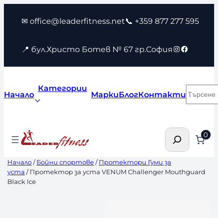
Към
✉ office@leaderfitness.net
📞 +359 877 277 595
съдържанието
Instagram
Faceboo
📍 бул.Христо Ботев № 67 гр.София
Категории
Търсен
Начало
Марки
Блог
Контакти
Търсене
0
Начало
/
Бойни спортове
/
Протектори Гуми за
уста
/ Протектор за уста VENUM Challenger Mouthguard
Black Ice