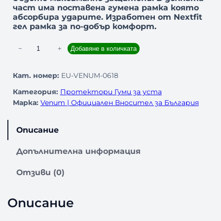
част има поставена гумена рамка която
абсорбира ударите.
Изработен от Nextfit
гел рамка за по-добър комфорт.
к
−
+
Добавяне в количката
о
л
Кат. номер:
EU-VENUM-0618
и
Категория:
Протектори Гуми за уста
ч
Марка:
Venum | Официален Вносител за България
е
с
т
Описание
в
о
Допълнителна информация
з
а
Отзиви (0)
П
р
Описание
о
т