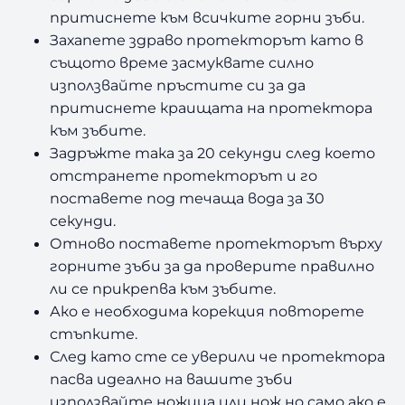
притиснете към всичките горни зъби.
Захапете здраво протекторът като в
същото време засмуквате силно
използвайте пръстите си за да
притиснете краищата на протектора
към зъбите.
Задръжте така за 20 секунди след което
отстранете протекторът и го
поставете под течаща вода за 30
секунди.
Отново поставете протекторът върху
горните зъби за да проверите правилно
ли се прикрепва към зъбите.
Ако е необходима корекция повторете
стъпките.
След като сте се уверили че протектора
пасва идеално на вашите зъби
използвайте ножица или нож но само ако е