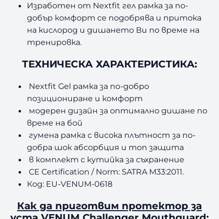
Изработен от Nextfit гел рамка за по-
e
добър комфорт се подобрява и притока
n
на кислород и дишането Ви по време на
g
e
тренировка.
r
ТЕХНИЧЕСКА ХАРАКТЕРИСТИКА:
M
o
u
Nextfit Gel рамка за по-добро
t
позициониране и комфорт
h
модерен дизайн за оптимално дишане по
g
време на бой
u
гумена рамка с висока плътност за по-
a
добра шок абсорбция и топ защита
r
в комплект с кутийка за съхранение
d
B
CE Certification / Norm: SATRA M33:2011.
l
Код: EU-VENUM-0618
a
c
Как да приготвим протектор за
k
уста VENUM Challenger Mouthguard: