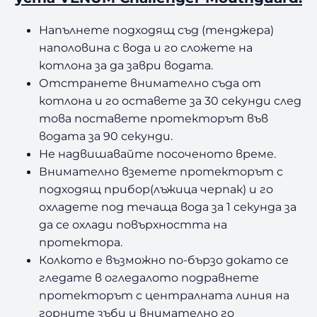
I
c
Напълнете подходящ съд (тенджера)
e
наполовина с вода и го сложете на
котлона за да заври водата.
Отстранете внимателно съда от
котлона и го оставете за 30 секунди след
това поставете протекторът във
водата за 90 секунди.
Не надвишавайте посоченото време.
Внимателно вземете протекторът с
подходящ прибор(лъжица черпак) и го
охладете под течаща вода за 1 секунда за
да се охлади повърхността на
протектора.
Колкото е възможно по-бързо докато се
гледате в огледалото подравнете
протекторът с централната линия на
горните зъби и внимателно го