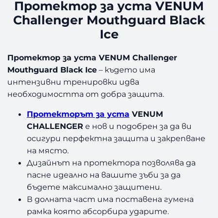
е
Протектор за уста VENUM
к
Challenger Mouthguard Black
т
Ice
о
р
з
Протектор за уста VENUM Challenger
а
Mouthguard Black Ice
– където има
у
интензивни тренировки идва
с
необходимостта от добра защита.
т
а
Протекторът за уста
VENUM
V
CHALLENGER
е нов и подобрен за да ви
E
осигури перфектна защита и закрепване
N
на място.
U
Дизайнът на протектора позволява да
M
C
пасне идеално на вашите зъби за да
h
бъдете максимално защитени.
a
В долната част има поставена гумена
l
рамка която абсорбира ударите.
l