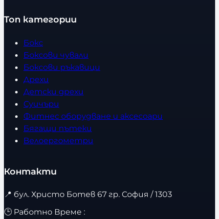
Топ категории
Бокс
Боксови чували
Боксови ръкавици
Дрехи
Детски дрехи
Суичъри
Фитнес оборудване и аксесоари
Бягащи пътеки
Велоергометри
Контакти
📍
бул. Христо Ботев 67 гр. София / 1303
🕒 Работно Време :